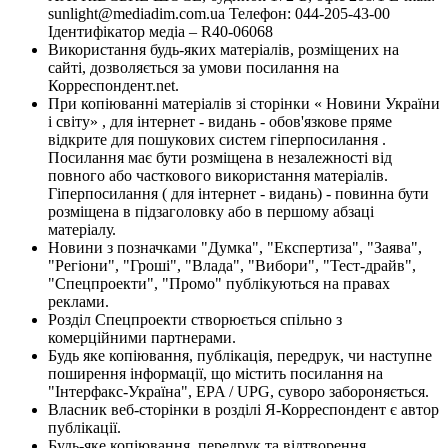
sunlight@mediadim.com.ua
Телефон: 044-205-43-00
Ідентифікатор медіа – R40-06068
Використання будь-яких матеріалів, розміщених на
сайті, дозволяється за умови посилання на
Корреспондент.net.
При копіюванні матеріалів зі сторінки « Новини України
і світу» , для інтернет - видань - обов'язкове пряме
відкрите для пошукових систем гіперпосилання .
Посилання має бути розміщена в незалежності від
повного або часткового використання матеріалів.
Гіперпосилання ( для інтернет - видань) - повинна бути
розміщена в підзаголовку або в першому абзаці
матеріалу.
Новини з позначками "Думка", "Експертиза", "Заява",
"Регіони", "Гроші", "Влада", "Вибори", "Тест-драйв",
"Спецпроекти", "Промо" публікуються на правах
реклами.
Розділ Спецпроекти створюється спільно з
комерційними партнерами.
Будь яке копіювання, публікація, передрук, чи наступне
поширення інформації, що містить посилання на
"Інтерфакс-Україна", EPA / UPG, суворо забороняється.
Власник веб-сторінки в розділі Я-Корреспондент є автор
публікації.
Будь-яке копіювання, передрук та відтворення