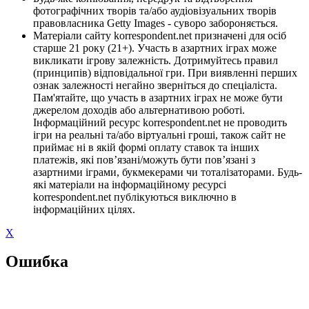
фотографічних творів та/або аудіовізуальних творів
правовласника Getty Images - суворо забороняється.
Матеріали сайту korrespondent.net призначені для осіб
старше 21 року (21+). Участь в азартних іграх може
викликати ігрову залежність. Дотримуйтесь правил
(принципів) відповідальної гри. При виявленні перших
ознак залежності негайно зверніться до спеціаліста.
Пам'ятайте, що участь в азартних іграх не може бути
джерелом доходів або альтернативою роботі.
Інформаційний ресурс korrespondent.net не проводить
ігри на реальні та/або віртуальні гроші, також сайт не
приймає ні в якій формі оплату ставок та інших
платежів, які пов’язані/можуть бути пов’язані з
азартними іграми, букмекерами чи тоталізаторами. Будь-
які матеріали на інформаційному ресурсі
korrespondent.net публікуються виключно в
інформаційних цілях.
X
Ошибка