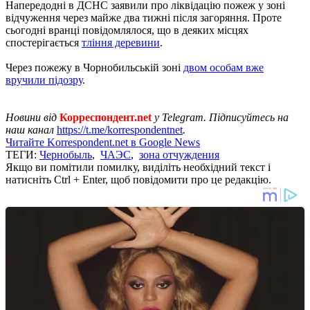
Напередодні в ДСНС заявили про ліквідацію пожеж у зоні
відчуження через майже два тижні після загоряння. Проте
сьогодні вранці повідомлялося, що в деяких місцях
спостерігається
тління деревини
.
Через пожежу в Чорнобильській зоні
двом особам вже
вручили підозру
.
Новини від
Корреспондент.net
у Telegram. Підписуйтесь на
наш канал
https://t.me/korrespondentnet
.
Читайте Korrespondent.net в Google News
ТЕГИ:
Чернобыль
,
ЧАЭС
,
зона отчуждения
Якщо ви помітили помилку, виділіть необхідний текст і
натисніть Ctrl + Enter, щоб повідомити про це редакцію.