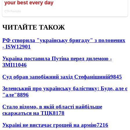
ЧИТАЙТЕ ТАКОЖ
РФ створила "українську бригаду" з полонених
- ISW
12901
Україна поставила Путіна перед дилемою -
ЗМІ
11046
Суд обрав запобіжний захід Стефанішиній
9845
Зеленський про українську балістику: Буде, але є
"але"
8896
Стало відомо, в якій області найбільше
скаржаться на ТЦК
8178
Україні не вистачає грошей на армію
7216