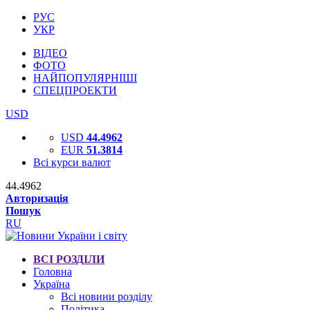
РУС
УКР
ВІДЕО
ФОТО
НАЙПОПУЛЯРНІШІ
СПЕЦПРОЕКТИ
USD
USD
44.4962
EUR
51.3814
Всі курси валют
44.4962
Авторизація
Пошук
RU
ВСІ РОЗДІЛИ
Головна
Україна
Всі новини розділу
Політика