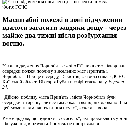
Фото: ГСЧС
Масштабні пожежі в зоні відчуження
вдалося загасити завдяки дощу - через
майже два тижні після розбурхання
вогню.
У зоні відчуження Чорнобильської АЕС повністю ліквідовані
осередки пожеж поблизу відселених міст Прип'ять і
Чорнобиль. Про це в середу, 15 квітня, заявила спікер ДСНС в
Київській області Вікторія Рубан в ефірі телеканалу
Україна
24
.
"Дійсно, поблизу міста Прип'ять і міста Чорнобиль були
осередки загорянь, але все там локалізовано, ліквідовано. І на
цей момент там навіть тління немає", - сказала вона.
Рубан додала, що будинки "самоселів", які проживають у зоні
відчуження, в результаті пожеж не постраждали.