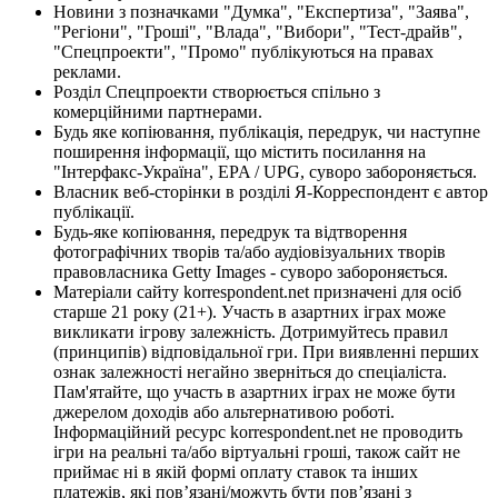
Новини з позначками "Думка", "Експертиза", "Заява",
"Регіони", "Гроші", "Влада", "Вибори", "Тест-драйв",
"Спецпроекти", "Промо" публікуються на правах
реклами.
Розділ Спецпроекти створюється спільно з
комерційними партнерами.
Будь яке копіювання, публікація, передрук, чи наступне
поширення інформації, що містить посилання на
"Інтерфакс-Україна", EPA / UPG, суворо забороняється.
Власник веб-сторінки в розділі Я-Корреспондент є автор
публікації.
Будь-яке копіювання, передрук та відтворення
фотографічних творів та/або аудіовізуальних творів
правовласника Getty Images - суворо забороняється.
Матеріали сайту korrespondent.net призначені для осіб
старше 21 року (21+). Участь в азартних іграх може
викликати ігрову залежність. Дотримуйтесь правил
(принципів) відповідальної гри. При виявленні перших
ознак залежності негайно зверніться до спеціаліста.
Пам'ятайте, що участь в азартних іграх не може бути
джерелом доходів або альтернативою роботі.
Інформаційний ресурс korrespondent.net не проводить
ігри на реальні та/або віртуальні гроші, також сайт не
приймає ні в якій формі оплату ставок та інших
платежів, які пов’язані/можуть бути пов’язані з