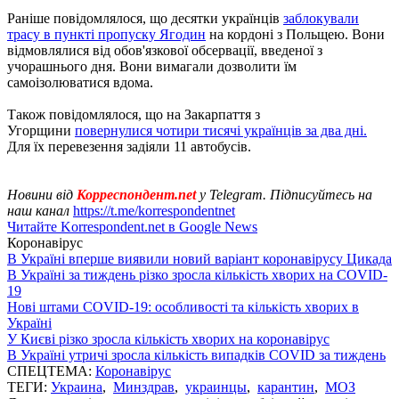
Раніше повідомлялося, що десятки українців
заблокували
трасу в пункті пропуску Ягодин
на кордоні з Польщею. Вони
відмовлялися від обов'язкової обсервації, введеної з
учорашнього дня. Вони вимагали дозволити їм
самоізолюватися вдома.
Також повідомлялося, що на Закарпаття з
Угорщини
повернулися чотири тисячі українців за два дні.
Для їх перевезення задіяли 11 автобусів.
Новини від
Корреспондент.net
у Telegram. Підписуйтесь на
наш канал
https://t.me/korrespondentnet
Читайте Korrespondent.net в Google News
Коронавірус
В Україні вперше виявили новий варіант коронавірусу Цикада
В Україні за тиждень різко зросла кількість хворих на COVID-
19
Нові штами COVID-19: особливості та кількість хворих в
Україні
У Києві різко зросла кількість хворих на коронавірус
В Україні утричі зросла кількість випадків COVID за тиждень
СПЕЦТЕМА:
Коронавірус
ТЕГИ:
Украина
,
Минздрав
,
украинцы
,
карантин
,
МОЗ