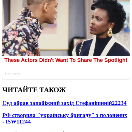
ЧИТАЙТЕ ТАКОЖ
Суд обрав запобіжний захід Стефанішиній
22234
РФ створила "українську бригаду" з полонених
- ISW
11244