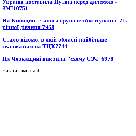
Україна поставила Путіна перед дилемою -
ЗМІ
10751
На Київщині сталося групове зґвалтування 21-
річної дівчини
7968
Стало відомо, в якій області найбільше
скаржаться на ТЦК
7744
На Черкащині викрили "схему СЗЧ"
6978
Читати коментарі