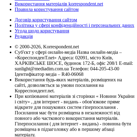
Використання матеріалів korrespondent.net
Правила користування сайтом
Договір користування сайтом
Політика у сфері конфіденційності і персональних даних
Угода щодо користування
Редакція
© 2000-2026, Korrespondent.net
Суб'єкт у сфері онлайн-медіа Назва онлайн-медіа –
«КореспонденТ.net» Адреса: 02091, місто Київ,
ХАРКІВСЬКЕ ШОСЕ, будинок 172-Б, офіс 208/1 E-mail:
sunlight@mediadim.com.ua
Телефон: 044-205-43-00
Ідентифікатор медіа – R40-06068
Використання будь-яких матеріалів, розміщених на
сайті, дозволяється за умови посилання на
Корреспондент.net.
При копіюванні матеріалів зі сторінки « Новини України
і світу» , для інтернет - видань - обов'язкове пряме
відкрите для пошукових систем гіперпосилання .
Посилання має бути розміщена в незалежності від
повного або часткового використання матеріалів.
Гіперпосилання ( для інтернет - видань) - повинна бути
розміщена в підзаголовку або в першому абзаці
матеріалу.