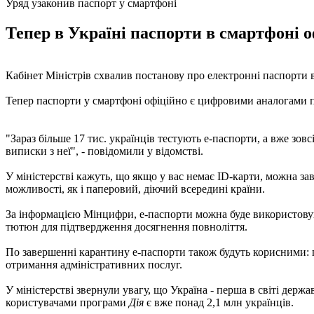
Уряд узаконив паспорт у смартфоні
Тепер в Україні паспорти в смартфоні 
Кабінет Міністрів схвалив постанову про електронні паспорти 
Тепер паспорти у смартфоні офіційно є цифровими аналогами 
"Зараз більше 17 тис. українців тестують е-паспорти, а вже зо
виписки з неї", - повідомили у відомстві.
У міністерстві кажуть, що якщо у вас немає ID-карти, можна з
можливості, як і паперовий, діючий всередині країни.
За інформацією Мінцифри, е-паспорти можна буде використовува
тютюн для підтвердження досягнення повноліття.
По завершенні карантину е-паспорти також будуть корисними: пі
отримання адміністративних послуг.
У міністерстві звернули увагу, що Україна - перша в світі дер
користувачами програми
Дія
є вже понад 2,1 млн українців.