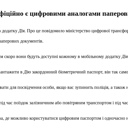
офіційно є цифровими аналогами паперов
в додатку
Дія
. Про це повідомило міністерство цифрової трансфо
паперових документів.
всім скоро вони будуть доступні кожному в мобільному додатку
Дія
авантажити в
Дію
закордонний біометричний паспорт, він так само б
ти для посвідчення особи, якщо вас зупинить поліція, а також 
д час поїздок залізничним або повітряним транспортом і під час
жава, де можливо користуватися цифровим паспортом і одночасно 