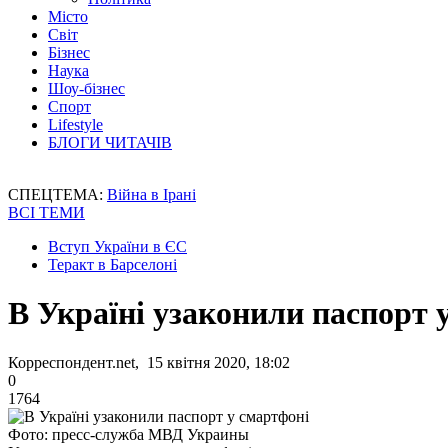
Місто
Світ
Бізнес
Наука
Шоу-бізнес
Спорт
Lifestyle
БЛОГИ ЧИТАЧІВ
СПЕЦТЕМА:
Війна в Ірані
ВСІ ТЕМИ
Вступ України в ЄС
Теракт в Барселоні
В Україні узаконили паспорт 
Корреспондент.net, 15 квітня 2020, 18:02
0
1764
Фото: пресс-служба МВД Украины