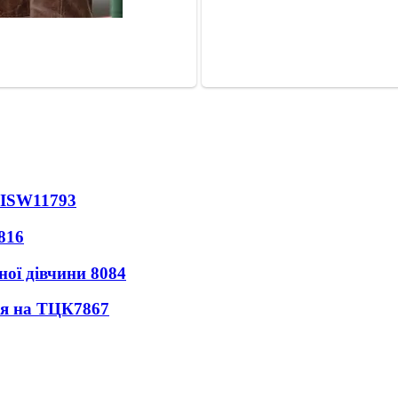
 ISW
11793
816
ної дівчини
8084
ся на ТЦК
7867