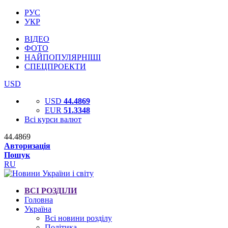
РУС
УКР
ВІДЕО
ФОТО
НАЙПОПУЛЯРНІШІ
СПЕЦПРОЕКТИ
USD
USD
44.4869
EUR
51.3348
Всі курси валют
44.4869
Авторизація
Пошук
RU
ВСІ РОЗДІЛИ
Головна
Україна
Всі новини розділу
Політика