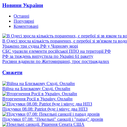
Новини України
Останні
Популярні
Коментовані
В Одесі зросла кількість поранених, є перебої зі зв'язком та вод
Уражено три судна РФ у Чорному морі
СБС уразили елементи російської ППО на території РФ
РФ за тиждень випустила по Україні 61 ракету
Росіяни вдарили по Житомирщині, троє постраждалих
Сюжети
Війна на Близькому Сході. Онлайн
Вторгнення Росії в Україну. Онлайн
Підсумки 08.08: Patriot буде і мінус два НПЗ
Підсумки 07.08: "Пекельні" санкції і "парад" дронів