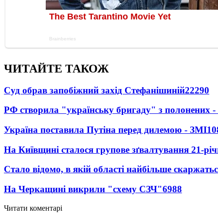
ЧИТАЙТЕ ТАКОЖ
Суд обрав запобіжний захід Стефанішиній
22290
РФ створила "українську бригаду" з полонених -
Україна поставила Путіна перед дилемою - ЗМІ
10
На Київщині сталося групове зґвалтування 21-річ
Стало відомо, в якій області найбільше скаржать
На Черкащині викрили "схему СЗЧ"
6988
Читати коментарі