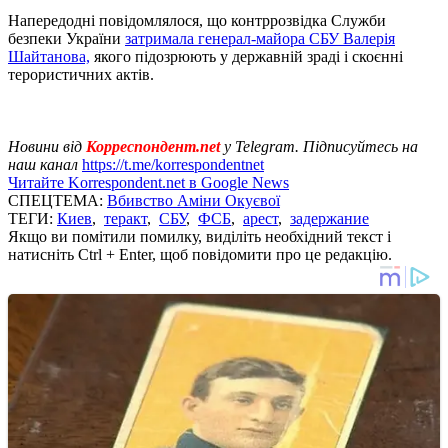
Напередодні повідомлялося, що контррозвідка Служби
безпеки України
затримала генерал-майора СБУ Валерія
Шайтанова,
якого підозрюють у державній зраді і скоєнні
терористичних актів.
Новини від
Корреспондент.net
у Telegram. Підписуйтесь на
наш канал
https://t.me/korrespondentnet
Читайте Korrespondent.net в Google News
СПЕЦТЕМА:
Вбивство Аміни Окуєвої
ТЕГИ:
Киев
,
теракт
,
СБУ
,
ФСБ
,
арест
,
задержание
Якщо ви помітили помилку, виділіть необхідний текст і
натисніть Ctrl + Enter, щоб повідомити про це редакцію.