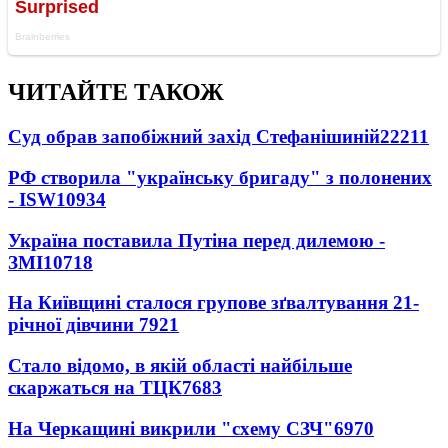
ЧИТАЙТЕ ТАКОЖ
Суд обрав запобіжний захід Стефанішиній
22211
РФ створила "українську бригаду" з полонених
- ISW
10934
Україна поставила Путіна перед дилемою -
ЗМІ
10718
На Київщині сталося групове зґвалтування 21-
річної дівчини
7921
Стало відомо, в якій області найбільше
скаржаться на ТЦК
7683
На Черкащині викрили "схему СЗЧ"
6970