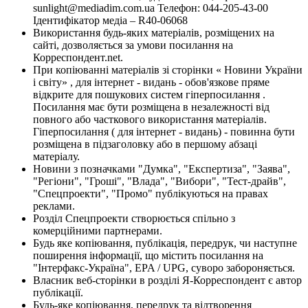
sunlight@mediadim.com.ua
Телефон: 044-205-43-00
Ідентифікатор медіа – R40-06068
Використання будь-яких матеріалів, розміщених на
сайті, дозволяється за умови посилання на
Корреспондент.net.
При копіюванні матеріалів зі сторінки « Новини України
і світу» , для інтернет - видань - обов'язкове пряме
відкрите для пошукових систем гіперпосилання .
Посилання має бути розміщена в незалежності від
повного або часткового використання матеріалів.
Гіперпосилання ( для інтернет - видань) - повинна бути
розміщена в підзаголовку або в першому абзаці
матеріалу.
Новини з позначками "Думка", "Експертиза", "Заява",
"Регіони", "Гроші", "Влада", "Вибори", "Тест-драйв",
"Спецпроекти", "Промо" публікуються на правах
реклами.
Розділ Спецпроекти створюється спільно з
комерційними партнерами.
Будь яке копіювання, публікація, передрук, чи наступне
поширення інформації, що містить посилання на
"Інтерфакс-Україна", EPA / UPG, суворо забороняється.
Власник веб-сторінки в розділі Я-Корреспондент є автор
публікації.
Будь-яке копіювання, передрук та відтворення