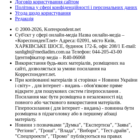
Договір користування сайтом
Політика у сфері конфіденційності і персональних даних
Угода щодо користування
Редакція
© 2000-2026, Korrespondent.net
Суб'єкт у сфері онлайн-медіа Назва онлайн-медіа –
«КореспонденТ.net» Адреса: 02091, місто Київ,
ХАРКІВСЬКЕ ШОСЕ, будинок 172-Б, офіс 208/1 E-mail:
sunlight@mediadim.com.ua
Телефон: 044-205-43-00
Ідентифікатор медіа – R40-06068
Використання будь-яких матеріалів, розміщених на
сайті, дозволяється за умови посилання на
Корреспондент.net.
При копіюванні матеріалів зі сторінки « Новини України
і світу» , для інтернет - видань - обов'язкове пряме
відкрите для пошукових систем гіперпосилання .
Посилання має бути розміщена в незалежності від
повного або часткового використання матеріалів.
Гіперпосилання ( для інтернет - видань) - повинна бути
розміщена в підзаголовку або в першому абзаці
матеріалу.
Новини з позначками "Думка", "Експертиза", "Заява",
"Регіони", "Гроші", "Влада", "Вибори", "Тест-драйв",
"Спецпроекти", "Промо" публікуються на правах