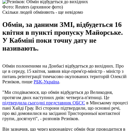
Фото: Reuters (архивное фото)
Скільки людей обміняють - ще невідомо
Обмін, за даними ЗМІ, відбудеться 16
квітня в пункті пропуску Майорське.
У Кабміні поки точну дату не
називають.
Обмін полоненими на Донбасі відбудеться до вихідних. Про
це в середу, 15 квітня, заявив віце-прем'єр-міністр - міністр з
питань реінтеграції тимчасово окупованих територій Олексій
Резніков, пише
РБК-Україна
.
"Ми сподіваємося, що обмін відбудеться до Великодня,
протягом двох наступних днів: четверга-п'ятниці. Це
підтвердила сьогодні представник ОБСЄ
в Мінському процесі
пані Хайді Грау. Всі сторони підтвердили, що основні речі,
про які домовилися на засіданні Тристоронньої контактної
групи, досягнуті", - розповів Резніков.
Він зазначив, що через коронавірус обмін буде проводитися в