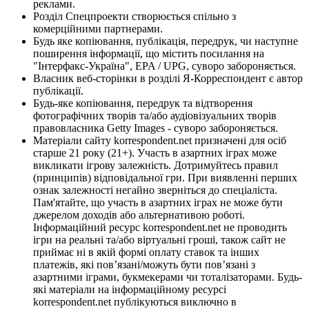
реклами.
Розділ Спецпроекти створюється спільно з
комерційними партнерами.
Будь яке копіювання, публікація, передрук, чи наступне
поширення інформації, що містить посилання на
"Інтерфакс-Україна", EPA / UPG, суворо забороняється.
Власник веб-сторінки в розділі Я-Корреспондент є автор
публікації.
Будь-яке копіювання, передрук та відтворення
фотографічних творів та/або аудіовізуальних творів
правовласника Getty Images - суворо забороняється.
Матеріали сайту korrespondent.net призначені для осіб
старше 21 року (21+). Участь в азартних іграх може
викликати ігрову залежність. Дотримуйтесь правил
(принципів) відповідальної гри. При виявленні перших
ознак залежності негайно зверніться до спеціаліста.
Пам'ятайте, що участь в азартних іграх не може бути
джерелом доходів або альтернативою роботі.
Інформаційний ресурс korrespondent.net не проводить
ігри на реальні та/або віртуальні гроші, також сайт не
приймає ні в якій формі оплату ставок та інших
платежів, які пов’язані/можуть бути пов’язані з
азартними іграми, букмекерами чи тоталізаторами. Будь-
які матеріали на інформаційному ресурсі
korrespondent.net публікуються виключно в