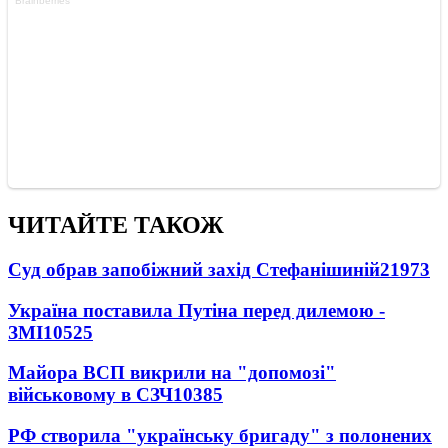
ЧИТАЙТЕ ТАКОЖ
Суд обрав запобіжний захід Стефанішиній
21973
Україна поставила Путіна перед дилемою -
ЗМІ
10525
Майора ВСП викрили на "допомозі"
військовому в СЗЧ
10385
РФ створила "українську бригаду" з полонених