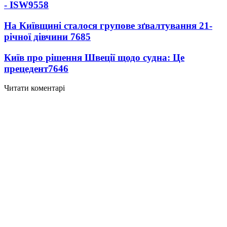
- ISW
9558
На Київщині сталося групове зґвалтування 21-
річної дівчини
7685
Київ про рішення Швеції щодо судна: Це
прецедент
7646
Читати коментарі