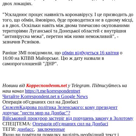
двох локаціях.
"Ускладнює процес наявність коронавірусу. І це призводить до
того, що обмін, ймовірно, буде проводитися не в одному місці,
а в двох. Оскільки навіть між двома тимчасово окупованими
територіями Луганської та Донецької областей є внутрішня
"антивірусна межа", перетин між ними неможливий", -
зазначив Рєзніков.
Раніше ЗМІ повідомили, що
обмін відбудеться 16 квітня
о
16:00 на КПВВ Майорське. Цю ж дату назвали в
самопроголошеній "ДНР".
Новини від
Корреспондент.net
у Telegram. Підписуйтесь на
наш канал
https://t.me/korrespondentnet
Читайте Korrespondent.net в Google News
Операція об'єднаних сил на Донбасі
Сюжет
Кадрова політика Зеленського: кому президент
доручає "нести мир на Донбас"?
Військовий прокурор застеріг від порушень закону в Золотому
СПЕЦТЕМА:
Операція об'єднаних сил на Донбасі
ТЕГИ:
донбасс
,
заключенные
Якщо ви помітили помилку, виділіть необхідний текст і