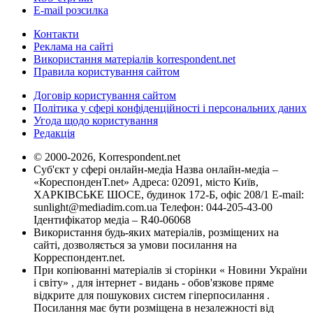
E-mail розсилка
Контакти
Реклама на сайті
Використання матеріалів korrespondent.net
Правила користування сайтом
Договір користування сайтом
Політика у сфері конфіденційності і персональних даних
Угода щодо користування
Редакція
© 2000-2026, Korrespondent.net
Суб'єкт у сфері онлайн-медіа Назва онлайн-медіа –
«КореспонденТ.net» Адреса: 02091, місто Київ,
ХАРКІВСЬКЕ ШОСЕ, будинок 172-Б, офіс 208/1 E-mail:
sunlight@mediadim.com.ua
Телефон: 044-205-43-00
Ідентифікатор медіа – R40-06068
Використання будь-яких матеріалів, розміщених на
сайті, дозволяється за умови посилання на
Корреспондент.net.
При копіюванні матеріалів зі сторінки « Новини України
і світу» , для інтернет - видань - обов'язкове пряме
відкрите для пошукових систем гіперпосилання .
Посилання має бути розміщена в незалежності від