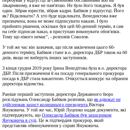
перебував у відпустці за сімейними обставинами або на
лікарняному, я вже не пам'ятаю. Не було його тиждень. Я був
один. Зібрав юристів, зібрав кадри. Бабіков у відпустці. Його
як? Відкликати? А хто буде відкликати, Венедиктова вже
призначена, вона не може підписувати накази. І було
прийнято рішення, оскільки був цей 60-денний термін, я сам
на себе підписав наказ, я приступаю виконувати обов'язки.
Тому що нікого немає", - розповів Соколов.
У той же час він зазначив, що після закінчення цього 60-
денного терміну, Бабіков стане в.о. директора ДБР також на 60
днів, якщо не виберуть інших заступників.
З кінця грудня 2019 року Ірина Венедітова була в.о. директора
ДБР. Після призначення її на посаду генерального прокурора
посада в ДБР стала вакантною. Очікується конкурс на обрання
директора відомства.
Раніше перший заступник директора Державного бюро
розслідувань Олександр Бабіков розповів, що
як адвокат не
здійснював захист колишнього президента
Віктора
Януковича. У той же час, Юрій Луценко надав документи, які
підтверджують, що
Олександр Бабіков був захисником
Януковича в суді
. Це ж підтвердив прокурор, який
представляв обвинувачення у справі Януковича.