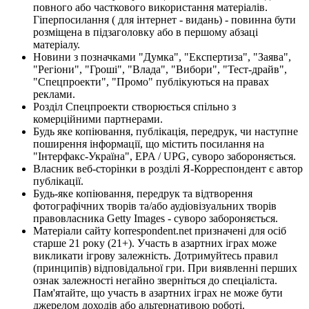
повного або часткового використання матеріалів.
Гіперпосилання ( для інтернет - видань) - повинна бути
розміщена в підзаголовку або в першому абзаці
матеріалу.
Новини з позначками "Думка", "Експертиза", "Заява",
"Регіони", "Гроші", "Влада", "Вибори", "Тест-драйв",
"Спецпроекти", "Промо" публікуються на правах
реклами.
Розділ Спецпроекти створюється спільно з
комерційними партнерами.
Будь яке копіювання, публікація, передрук, чи наступне
поширення інформації, що містить посилання на
"Інтерфакс-Україна", EPA / UPG, суворо забороняється.
Власник веб-сторінки в розділі Я-Корреспондент є автор
публікації.
Будь-яке копіювання, передрук та відтворення
фотографічних творів та/або аудіовізуальних творів
правовласника Getty Images - суворо забороняється.
Матеріали сайту korrespondent.net призначені для осіб
старше 21 року (21+). Участь в азартних іграх може
викликати ігрову залежність. Дотримуйтесь правил
(принципів) відповідальної гри. При виявленні перших
ознак залежності негайно зверніться до спеціаліста.
Пам'ятайте, що участь в азартних іграх не може бути
джерелом доходів або альтернативою роботі.