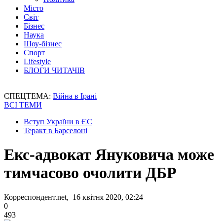
Місто
Світ
Бізнес
Наука
Шоу-бізнес
Спорт
Lifestyle
БЛОГИ ЧИТАЧІВ
СПЕЦТЕМА:
Війна в Ірані
ВСІ ТЕМИ
Вступ України в ЄС
Теракт в Барселоні
Екс-адвокат Януковича може
тимчасово очолити ДБР
Корреспондент.net, 16 квітня 2020, 02:24
0
493