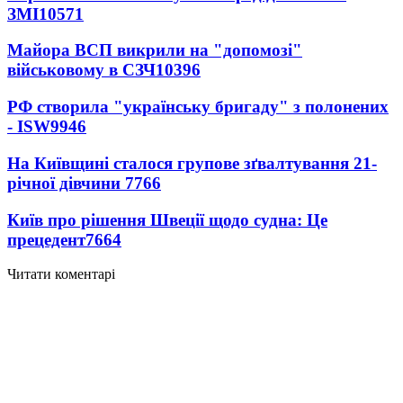
ЗМІ
10571
Майора ВСП викрили на "допомозі"
військовому в СЗЧ
10396
РФ створила "українську бригаду" з полонених
- ISW
9946
На Київщині сталося групове зґвалтування 21-
річної дівчини
7766
Київ про рішення Швеції щодо судна: Це
прецедент
7664
Читати коментарі