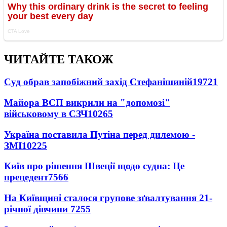
ЧИТАЙТЕ ТАКОЖ
Суд обрав запобіжний захід Стефанішиній
19721
Майора ВСП викрили на "допомозі"
військовому в СЗЧ
10265
Україна поставила Путіна перед дилемою -
ЗМІ
10225
Київ про рішення Швеції щодо судна: Це
прецедент
7566
На Київщині сталося групове зґвалтування 21-
річної дівчини
7255