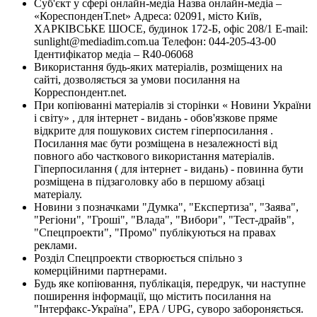
Суб'єкт у сфері онлайн-медіа Назва онлайн-медіа –
«КореспонденТ.net» Адреса: 02091, місто Київ,
ХАРКІВСЬКЕ ШОСЕ, будинок 172-Б, офіс 208/1 E-mail:
sunlight@mediadim.com.ua
Телефон: 044-205-43-00
Ідентифікатор медіа – R40-06068
Використання будь-яких матеріалів, розміщених на
сайті, дозволяється за умови посилання на
Корреспондент.net.
При копіюванні матеріалів зі сторінки « Новини України
і світу» , для інтернет - видань - обов'язкове пряме
відкрите для пошукових систем гіперпосилання .
Посилання має бути розміщена в незалежності від
повного або часткового використання матеріалів.
Гіперпосилання ( для інтернет - видань) - повинна бути
розміщена в підзаголовку або в першому абзаці
матеріалу.
Новини з позначками "Думка", "Експертиза", "Заява",
"Регіони", "Гроші", "Влада", "Вибори", "Тест-драйв",
"Спецпроекти", "Промо" публікуються на правах
реклами.
Розділ Спецпроекти створюється спільно з
комерційними партнерами.
Будь яке копіювання, публікація, передрук, чи наступне
поширення інформації, що містить посилання на
"Інтерфакс-Україна", EPA / UPG, суворо забороняється.