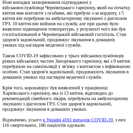
Нові випадки захворювання підтверджені у
військовослужбовця Чернівецького гарнізону, який на початку
квітня мав контакти з особами, які прибули з-за кордону, з 5
квітня він перебував на амбулаторному лікуванні з діагнозом
ГРЗ. 10 квітня він вийшов на службу, але при цьому було
виявлено підвищення температури, у результаті чого він був
госпіталізований в Чернівецький військовий госпіталь. Стан
здоров'я задовільний, продовжує лікування в домашніх
умовах під наглядом медичної служби.
Також COVID-19 зафіксовано у трьох військовослужбовців
різних військових частин Запорізького гарнізону, які з 9 квітня
перебували на самоізоляції у зв'язку з контактом з інфікованою
особою. Стан здоров'я задовільний, продовжують лікування в
домашніх умовах під наглядом медичної служби.
Крім того, коронавірус був виявлений у працівниці
Харківського гарнізону, яка із 13 квітня, відповідно до
рекомендацій сімейного лікаря, перебувала на амбулаторному
лікуванні з діагнозом ГРЗ. Стан здоров'я задовільний,
продовжує лікування в домашніх умовах.
Відзначимо, усього
в Україні 4161 випадок COVID-19
, з них
116 смертельних, 186 пацієнтів одужали.