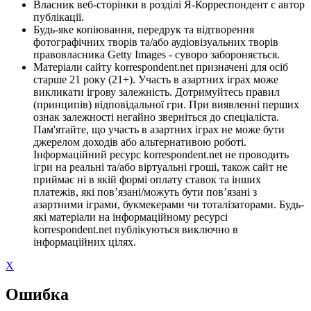
Власник веб-сторінки в розділі Я-Корреспондент є автор
публікації.
Будь-яке копіювання, передрук та відтворення
фотографічних творів та/або аудіовізуальних творів
правовласника Getty Images - суворо забороняється.
Матеріали сайту korrespondent.net призначені для осіб
старше 21 року (21+). Участь в азартних іграх може
викликати ігрову залежність. Дотримуйтесь правил
(принципів) відповідальної гри. При виявленні перших
ознак залежності негайно зверніться до спеціаліста.
Пам'ятайте, що участь в азартних іграх не може бути
джерелом доходів або альтернативою роботі.
Інформаційний ресурс korrespondent.net не проводить
ігри на реальні та/або віртуальні гроші, також сайт не
приймає ні в якій формі оплату ставок та інших
платежів, які пов’язані/можуть бути пов’язані з
азартними іграми, букмекерами чи тоталізаторами. Будь-
які матеріали на інформаційному ресурсі
korrespondent.net публікуються виключно в
інформаційних цілях.
X
Ошибка