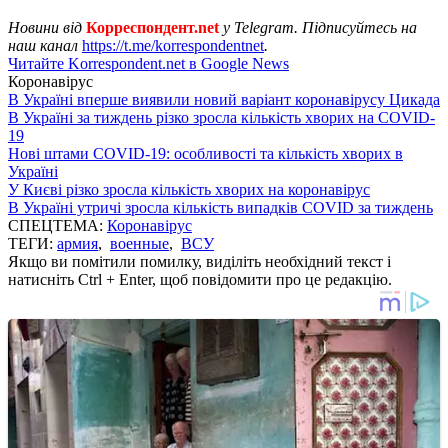
Новини від
Корреспондент.net
у Telegram. Підписуйтесь на
наш канал
https://t.me/korrespondentnet
.
Читайте Korrespondent.net в Google News
Коронавірус
В Україні вперше виявили новий варіант коронавірусу Цикада
В Україні за тиждень різко зросла кількість хворих на COVID-
19
Нові штами COVID-19: особливості та кількість хворих в
Україні
У Києві різко зросла кількість хворих на коронавірус
В Україні утричі зросла кількість випадків COVID за тиждень
СПЕЦТЕМА:
Коронавірус
ТЕГИ:
армия
,
военные
,
ВСУ
Якщо ви помітили помилку, виділіть необхідний текст і
натисніть Ctrl + Enter, щоб повідомити про це редакцію.