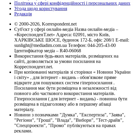
Політика у сфері конфіденційності і персональних даних
Угода щодо користування
Редакція
© 2000-2026, Korrespondent.net
Суб'єкт у сфері онлайн-медіа Назва онлайн-медіа –
«КореспонденТ.net» Адреса: 02091, місто Київ,
ХАРКІВСЬКЕ ШОСЕ, будинок 172-Б, офіс 208/1 E-mail:
sunlight@mediadim.com.ua
Телефон: 044-205-43-00
Ідентифікатор медіа – R40-06068
Використання будь-яких матеріалів, розміщених на
сайті, дозволяється за умови посилання на
Корреспондент.net.
При копіюванні матеріалів зі сторінки « Новини України
і світу» , для інтернет - видань - обов'язкове пряме
відкрите для пошукових систем гіперпосилання .
Посилання має бути розміщена в незалежності від
повного або часткового використання матеріалів.
Гіперпосилання ( для інтернет - видань) - повинна бути
розміщена в підзаголовку або в першому абзаці
матеріалу.
Новини з позначками "Думка", "Експертиза", "Заява",
"Регіони", "Гроші", "Влада", "Вибори", "Тест-драйв",
"Спецпроекти", "Промо" публікуються на правах
реклами.