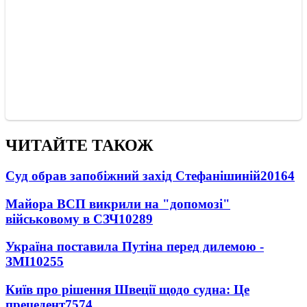
ЧИТАЙТЕ ТАКОЖ
Суд обрав запобіжний захід Стефанішиній
20164
Майора ВСП викрили на "допомозі"
військовому в СЗЧ
10289
Україна поставила Путіна перед дилемою -
ЗМІ
10255
Київ про рішення Швеції щодо судна: Це
прецедент
7574