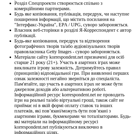
Розділ Спецпроекти створюється спільно з
комерційними партнерами.
Будь яке копіювання, публікація, передрук, чи наступне
поширення інформації, що містить посилання на
"Інтерфакс-Україна", EPA / UPG, суворо забороняється.
Власник веб-сторінки в розділі Я-Корреспондент є автор
публікації.
Будь-яке копіювання, передрук та відтворення
фотографічних творів та/або аудіовізуальних творів
правовласника Getty Images - суворо забороняється.
Матеріали сайту korrespondent.net призначені для осіб
старше 21 року (21+). Участь в азартних іграх може
викликати ігрову залежність. Дотримуйтесь правил
(принципів) відповідальної гри. При виявленні перших
ознак залежності негайно зверніться до спеціаліста.
Пам'ятайте, що участь в азартних іграх не може бути
джерелом доходів або альтернативою роботі.
Інформаційний ресурс korrespondent.net не проводить
ігри на реальні та/або віртуальні гроші, також сайт не
приймає ні в якій формі оплату ставок та інших
платежів, які пов’язані/можуть бути пов’язані з
азартними іграми, букмекерами чи тоталізаторами. Будь-
які матеріали на інформаційному ресурсі
korrespondent.net публікуються виключно в
інформаційних цілях.