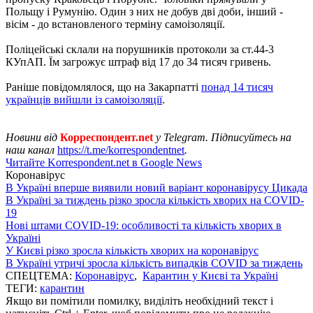
Польщу і Румунію. Один з них не добув дві доби, інший -
вісім - до встановленого терміну самоізоляції.
Поліцейські склали на порушників протоколи за ст.44-3
КУпАП. Їм загрожує штраф від 17 до 34 тисяч гривень.
Раніше повідомлялося, що на Закарпатті
понад 14 тисяч
українців вийшли із самоізоляції
.
Новини від
Корреспондент.net
у Telegram. Підписуйтесь на
наш канал
https://t.me/korrespondentnet
.
Читайте Korrespondent.net в Google News
Коронавірус
В Україні вперше виявили новий варіант коронавірусу Цикада
В Україні за тиждень різко зросла кількість хворих на COVID-
19
Нові штами COVID-19: особливості та кількість хворих в
Україні
У Києві різко зросла кількість хворих на коронавірус
В Україні утричі зросла кількість випадків COVID за тиждень
СПЕЦТЕМА:
Коронавірус
,
Карантин у Києві та Україні
ТЕГИ:
карантин
Якщо ви помітили помилку, виділіть необхідний текст і