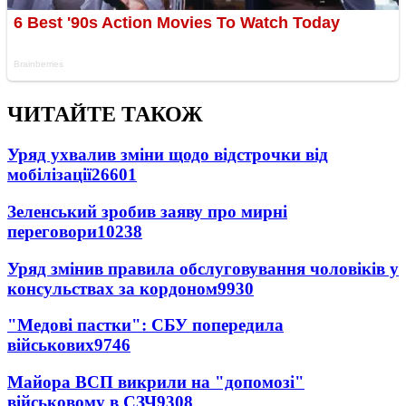
ЧИТАЙТЕ ТАКОЖ
Уряд ухвалив зміни щодо відстрочки від
мобілізації
26601
Зеленський зробив заяву про мирні
переговори
10238
Уряд змінив правила обслуговування чоловіків у
консульствах за кордоном
9930
"Медові пастки": СБУ попередила
військових
9746
Майора ВСП викрили на "допомозі"
військовому в СЗЧ
9308