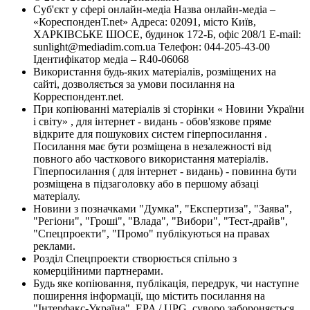
Суб'єкт у сфері онлайн-медіа Назва онлайн-медіа –
«КореспонденТ.net» Адреса: 02091, місто Київ,
ХАРКІВСЬКЕ ШОСЕ, будинок 172-Б, офіс 208/1 E-mail:
sunlight@mediadim.com.ua
Телефон: 044-205-43-00
Ідентифікатор медіа – R40-06068
Використання будь-яких матеріалів, розміщених на
сайті, дозволяється за умови посилання на
Корреспондент.net.
При копіюванні матеріалів зі сторінки « Новини України
і світу» , для інтернет - видань - обов'язкове пряме
відкрите для пошукових систем гіперпосилання .
Посилання має бути розміщена в незалежності від
повного або часткового використання матеріалів.
Гіперпосилання ( для інтернет - видань) - повинна бути
розміщена в підзаголовку або в першому абзаці
матеріалу.
Новини з позначками "Думка", "Експертиза", "Заява",
"Регіони", "Гроші", "Влада", "Вибори", "Тест-драйв",
"Спецпроекти", "Промо" публікуються на правах
реклами.
Розділ Спецпроекти створюється спільно з
комерційними партнерами.
Будь яке копіювання, публікація, передрук, чи наступне
поширення інформації, що містить посилання на
"Інтерфакс-Україна", EPA / UPG, суворо забороняється.