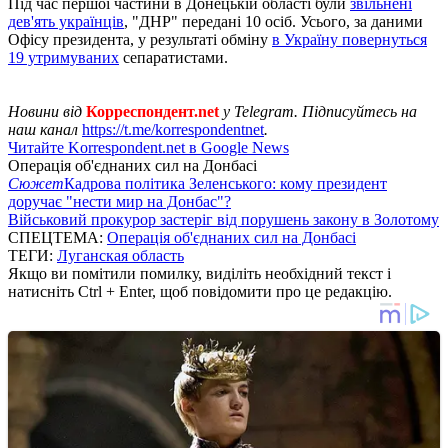
Під час першої частини в Донецькій області були
звільнені
дев'ять українців
, "ДНР" передані 10 осіб. Усього, за даними
Офісу президента, у результаті обміну
в Україну повернуться
19 утримуваних
сепаратистами.
Новини від
Корреспондент.net
у Telegram. Підписуйтесь на
наш канал
https://t.me/korrespondentnet
.
Читайте Korrespondent.net в Google News
Операція об'єднаних сил на Донбасі
Сюжет
Кадрова політика Зеленського: кому президент
доручає "нести мир на Донбас"?
Військовий прокурор застеріг від порушень закону в Золотому
СПЕЦТЕМА:
Операція об'єднаних сил на Донбасі
ТЕГИ:
Луганская область
Якщо ви помітили помилку, виділіть необхідний текст і
натисніть Ctrl + Enter, щоб повідомити про це редакцію.