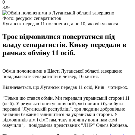
0
329
Фото: ресурсы сепаратистов
Луганськ передав 11 полонених, а не 10, як очікувалося
Троє відмовилися повертатися під
владу сепаратистів. Києву передали в
рамках обміну 11 осіб.
Обмін полоненими в Щасті Луганської області завершено,
повідомляють сепаратисти в четвер, 16 квітня.
Відзначається, що Луганськ передав 11 осіб, Київ - чотирьох.
"Тільки що стався обмін. Ми передали українській стороні 11
(осіб). У результаті опитування осіб, які повинні були бути
передані "Луганській республіці", три людини добровільно
виявили бажання залишитися на українській стороні. У
відмовників дім і сім'ї там, таку причину вони нам самі
озвучили", - повідомила представник "ЛНР" Ольга Кобцева.