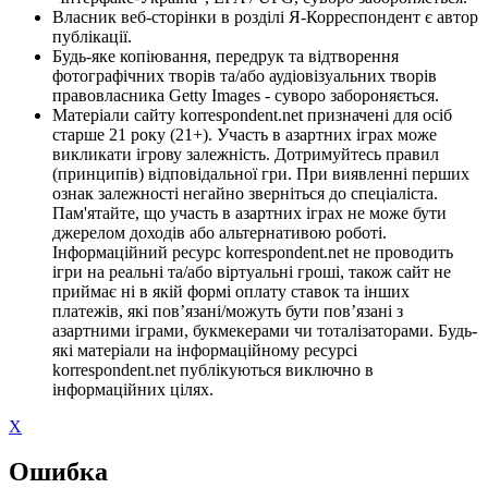
Власник веб-сторінки в розділі Я-Корреспондент є автор
публікації.
Будь-яке копіювання, передрук та відтворення
фотографічних творів та/або аудіовізуальних творів
правовласника Getty Images - суворо забороняється.
Матеріали сайту korrespondent.net призначені для осіб
старше 21 року (21+). Участь в азартних іграх може
викликати ігрову залежність. Дотримуйтесь правил
(принципів) відповідальної гри. При виявленні перших
ознак залежності негайно зверніться до спеціаліста.
Пам'ятайте, що участь в азартних іграх не може бути
джерелом доходів або альтернативою роботі.
Інформаційний ресурс korrespondent.net не проводить
ігри на реальні та/або віртуальні гроші, також сайт не
приймає ні в якій формі оплату ставок та інших
платежів, які пов’язані/можуть бути пов’язані з
азартними іграми, букмекерами чи тоталізаторами. Будь-
які матеріали на інформаційному ресурсі
korrespondent.net публікуються виключно в
інформаційних цілях.
X
Ошибка