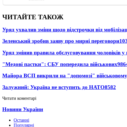
ЧИТАЙТЕ ТАКОЖ
Уряд ухвалив зміни щодо відстрочки від мобілізац
Зеленський зробив заяву про мирні переговори
10
Уряд змінив правила обслуговування чоловіків у
"Медові пастки": СБУ попередила військових
986
Майора ВСП викрили на "допомозі" військовому
Залужний: Україна не вступить до НАТО
8582
Читати коментарі
Новини України
Останні
Популярні