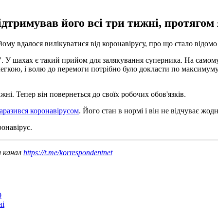
підтримував його всі три тижні, протягом
йому вдалося вилікуватися від коронавірусу, про що стало відомо
 У шахах є такий прийом для залякування суперника. На самому п
легкою, і волю до перемоги потрібно було докласти по максимуму.
ижні. Тепер він повернеться до своїх робочих обов'язків.
аразився коронавірусом
. Його стан в нормі і він не відчуває жо
ронавірус.
ш канал
https://t.me/korrespondentnet
9
ні