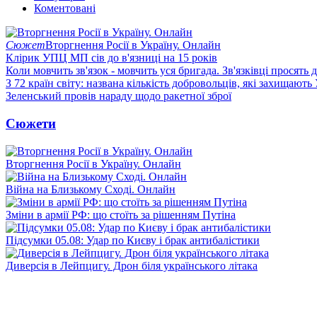
Коментовані
Сюжет
Вторгнення Росії в Україну. Онлайн
Клірик УПЦ МП сів до в'язниці на 15 років
Коли мовчить зв'язок - мовчить уся бригада. Зв'язківці просять
З 72 країн світу: названа кількість добровольців, які захищають
Зеленський провів нараду щодо ракетної зброї
Сюжети
Вторгнення Росії в Україну. Онлайн
Війна на Близькому Сході. Онлайн
Зміни в армії РФ: що стоїть за рішенням Путіна
Підсумки 05.08: Удар по Києву і брак антибалістики
Диверсія в Лейпцигу. Дрон біля українського літака