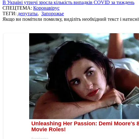
В Україні утричі зросла кількість випадків COVID за тиждень
СПЕЦТЕМА:
Коронавірус
ТЕГИ:
депутаты
,
Запорожье
Якщо ви помітили помилку, виділіть необхідний текст і натисніт