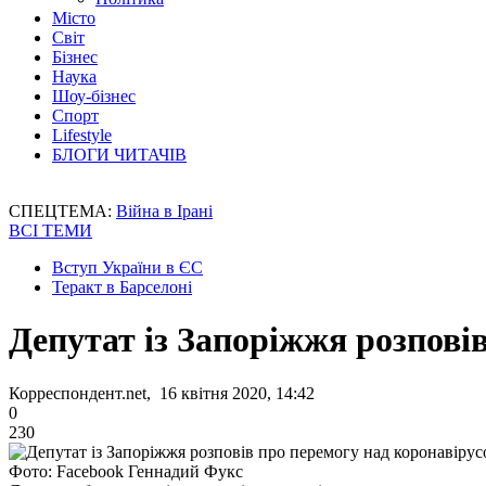
Місто
Світ
Бізнес
Наука
Шоу-бізнес
Спорт
Lifestyle
БЛОГИ ЧИТАЧІВ
СПЕЦТЕМА:
Війна в Ірані
ВСІ ТЕМИ
Вступ України в ЄС
Теракт в Барселоні
Депутат із Запоріжжя розпові
Корреспондент.net, 16 квітня 2020, 14:42
0
230
Фото: Facebook Геннадий Фукс