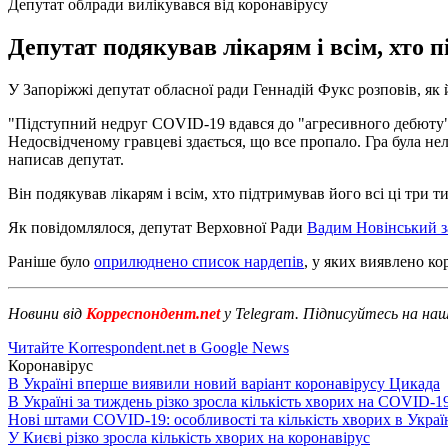
Депутат облради вилікувався від коронавірусу
Депутат подякував лікарям і всім, хто 
У Запоріжжі депутат обласної ради Геннадій Фукс розповів, як 
"Підступний недруг COVID-19 вдався до "агресивного дебюту".
Недосвідченому гравцеві здається, що все пропало. Гра була не
написав депутат.
Він подякував лікарям і всім, хто підтримував його всі ці три т
Як повідомлялося, депутат Верховної Ради
Вадим Новінський з
Раніше було
оприлюднено список нардепів
, у яких виявлено ко
Новини від
Корреспондент.net
у Telegram. Підписуйтесь на на
Читайте Korrespondent.net в Google News
Коронавірус
В Україні вперше виявили новий варіант коронавірусу Цикада
В Україні за тиждень різко зросла кількість хворих на COVID-1
Нові штами COVID-19: особливості та кількість хворих в Украї
У Києві різко зросла кількість хворих на коронавірус