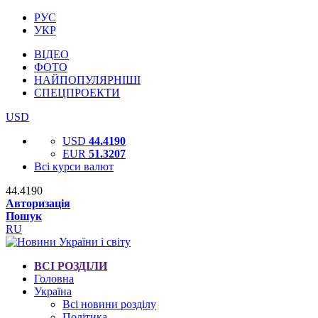
РУС
УКР
ВІДЕО
ФОТО
НАЙПОПУЛЯРНІШІ
СПЕЦПРОЕКТИ
USD
USD
44.4190
EUR
51.3207
Всі курси валют
44.4190
Авторизація
Пошук
RU
ВСІ РОЗДІЛИ
Головна
Україна
Всі новини розділу
Політика