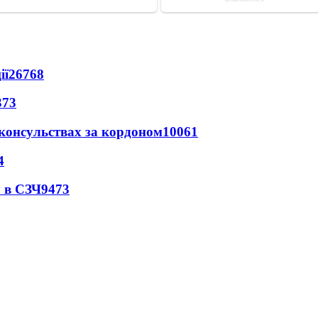
ії
26768
373
 консульствах за кордоном
10061
4
 в СЗЧ
9473