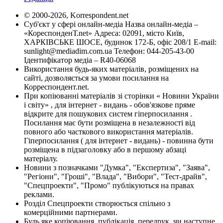
© 2000-2026, Korrespondent.net
Суб'єкт у сфері онлайн-медіа Назва онлайн-медіа –
«КореспонденТ.net» Адреса: 02091, місто Київ,
ХАРКІВСЬКЕ ШОСЕ, будинок 172-Б, офіс 208/1 E-mail:
sunlight@mediadim.com.ua
Телефон: 044-205-43-00
Ідентифікатор медіа – R40-06068
Використання будь-яких матеріалів, розміщених на
сайті, дозволяється за умови посилання на
Корреспондент.net.
При копіюванні матеріалів зі сторінки « Новини України
і світу» , для інтернет - видань - обов'язкове пряме
відкрите для пошукових систем гіперпосилання .
Посилання має бути розміщена в незалежності від
повного або часткового використання матеріалів.
Гіперпосилання ( для інтернет - видань) - повинна бути
розміщена в підзаголовку або в першому абзаці
матеріалу.
Новини з позначками "Думка", "Експертиза", "Заява",
"Регіони", "Гроші", "Влада", "Вибори", "Тест-драйв",
"Спецпроекти", "Промо" публікуються на правах
реклами.
Розділ Спецпроекти створюється спільно з
комерційними партнерами.
Будь яке копіювання, публікація, передрук, чи наступне