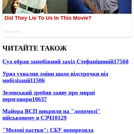
ЧИТАЙТЕ ТАКОЖ
Суд обрав запобіжний захід Стефанішиній
17560
Уряд ухвалив зміни щодо відстрочки від
мобілізації
11506
Зеленський зробив заяву про мирні
переговори
10637
Майора ВСП викрили на "допомозі"
військовому в СЗЧ
10129
"Медові пастки": СБУ попередила