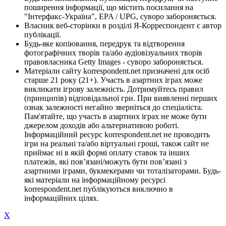
поширення інформації, що містить посилання на
"Інтерфакс-Україна", EPA / UPG, суворо забороняється.
Власник веб-сторінки в розділі Я-Корреспондент є автор
публікації.
Будь-яке копіювання, передрук та відтворення
фотографічних творів та/або аудіовізуальних творів
правовласника Getty Images - суворо забороняється.
Матеріали сайту korrespondent.net призначені для осіб
старше 21 року (21+). Участь в азартних іграх може
викликати ігрову залежність. Дотримуйтесь правил
(принципів) відповідальної гри. При виявленні перших
ознак залежності негайно зверніться до спеціаліста.
Пам'ятайте, що участь в азартних іграх не може бути
джерелом доходів або альтернативою роботі.
Інформаційний ресурс korrespondent.net не проводить
ігри на реальні та/або віртуальні гроші, також сайт не
приймає ні в якій формі оплату ставок та інших
платежів, які пов’язані/можуть бути пов’язані з
азартними іграми, букмекерами чи тоталізаторами. Будь-
які матеріали на інформаційному ресурсі
korrespondent.net публікуються виключно в
інформаційних цілях.
X