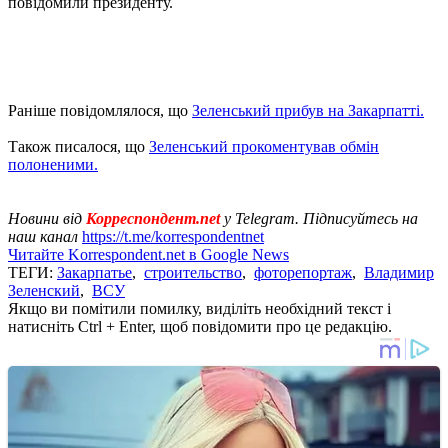
повідомили президенту.
Раніше повідомлялося, що
Зеленський прибув на Закарпатті.
Також писалося, що
Зеленський прокоментував обмін
полоненими.
Новини від
Корреспондент.net
у Telegram. Підписуйтесь на
наш канал
https://t.me/korrespondentnet
Читайте Korrespondent.net в Google News
ТЕГИ:
Закарпатье
,
строительство
,
фоторепортаж
,
Владимир
Зеленский
,
ВСУ
Якщо ви помітили помилку, виділіть необхідний текст і
натисніть Ctrl + Enter, щоб повідомити про це редакцію.