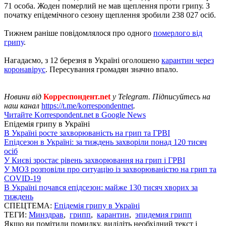
71 особа. Жоден померлий не мав щеплення проти грипу. З
початку епідемічного сезону щеплення зробили 238 027 осіб.
Тижнем раніше повідомлялося про одного
померлого від
грипу
.
Нагадаємо, з 12 березня в Україні оголошено
карантин через
коронавірус
. Пересування громадян значно впало.
Новини від
Корреспондент.net
у Telegram. Підписуйтесь на
наш канал
https://t.me/korrespondentnet
.
Читайте Korrespondent.net в Google News
Епідемія грипу в Україні
В Україні росте захворюваність на грип та ГРВІ
Епідсезон в Україні: за тиждень захворіли понад 120 тисяч
осіб
У Києві зростає рівень захворювання на грип і ГРВІ
У МОЗ розповіли про ситуацію із захворюваністю на грип та
COVID-19
В Україні почався епідсезон: майже 130 тисяч хворих за
тиждень
СПЕЦТЕМА:
Епідемія грипу в Україні
ТЕГИ:
Минздрав
,
грипп
,
карантин
,
эпидемия грипп
Якщо ви помітили помилку, виділіть необхідний текст і