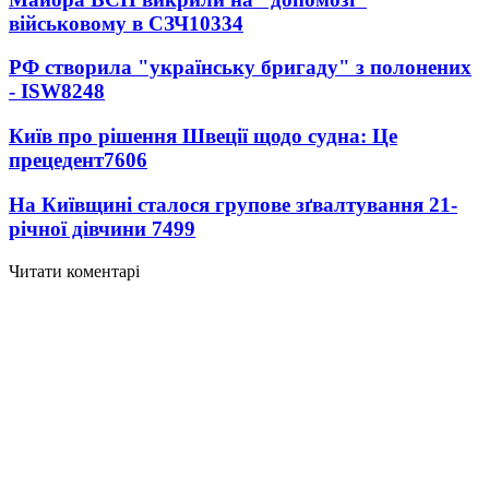
військовому в СЗЧ
10334
РФ створила "українську бригаду" з полонених
- ISW
8248
Київ про рішення Швеції щодо судна: Це
прецедент
7606
На Київщині сталося групове зґвалтування 21-
річної дівчини
7499
Читати коментарі