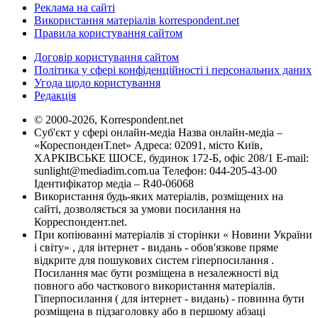
Реклама на сайті
Використання матеріалів korrespondent.net
Правила користування сайтом
Договір користування сайтом
Політика у сфері конфіденційності і персональних даних
Угода щодо користування
Редакція
© 2000-2026, Korrespondent.net
Суб'єкт у сфері онлайн-медіа Назва онлайн-медіа –
«КореспонденТ.net» Адреса: 02091, місто Київ,
ХАРКІВСЬКЕ ШОСЕ, будинок 172-Б, офіс 208/1 E-mail:
sunlight@mediadim.com.ua
Телефон: 044-205-43-00
Ідентифікатор медіа – R40-06068
Використання будь-яких матеріалів, розміщених на
сайті, дозволяється за умови посилання на
Корреспондент.net.
При копіюванні матеріалів зі сторінки « Новини України
і світу» , для інтернет - видань - обов'язкове пряме
відкрите для пошукових систем гіперпосилання .
Посилання має бути розміщена в незалежності від
повного або часткового використання матеріалів.
Гіперпосилання ( для інтернет - видань) - повинна бути
розміщена в підзаголовку або в першому абзаці