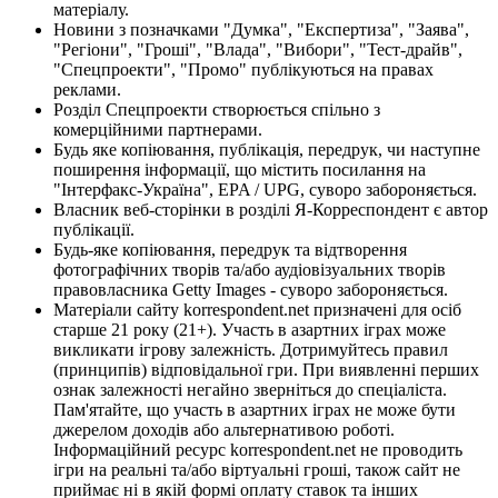
матеріалу.
Новини з позначками "Думка", "Експертиза", "Заява",
"Регіони", "Гроші", "Влада", "Вибори", "Тест-драйв",
"Спецпроекти", "Промо" публікуються на правах
реклами.
Розділ Спецпроекти створюється спільно з
комерційними партнерами.
Будь яке копіювання, публікація, передрук, чи наступне
поширення інформації, що містить посилання на
"Інтерфакс-Україна", EPA / UPG, суворо забороняється.
Власник веб-сторінки в розділі Я-Корреспондент є автор
публікації.
Будь-яке копіювання, передрук та відтворення
фотографічних творів та/або аудіовізуальних творів
правовласника Getty Images - суворо забороняється.
Матеріали сайту korrespondent.net призначені для осіб
старше 21 року (21+). Участь в азартних іграх може
викликати ігрову залежність. Дотримуйтесь правил
(принципів) відповідальної гри. При виявленні перших
ознак залежності негайно зверніться до спеціаліста.
Пам'ятайте, що участь в азартних іграх не може бути
джерелом доходів або альтернативою роботі.
Інформаційний ресурс korrespondent.net не проводить
ігри на реальні та/або віртуальні гроші, також сайт не
приймає ні в якій формі оплату ставок та інших