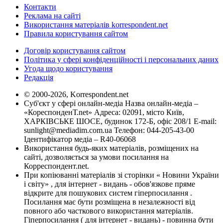
Контакти
Реклама на сайті
Використання матеріалів korrespondent.net
Правила користування сайтом
Договір користування сайтом
Політика у сфері конфіденційності і персональних даних
Угода щодо користування
Редакція
© 2000-2026, Korrespondent.net
Суб'єкт у сфері онлайн-медіа Назва онлайн-медіа –
«КореспонденТ.net» Адреса: 02091, місто Київ,
ХАРКІВСЬКЕ ШОСЕ, будинок 172-Б, офіс 208/1 E-mail:
sunlight@mediadim.com.ua
Телефон: 044-205-43-00
Ідентифікатор медіа – R40-06068
Використання будь-яких матеріалів, розміщених на
сайті, дозволяється за умови посилання на
Корреспондент.net.
При копіюванні матеріалів зі сторінки « Новини України
і світу» , для інтернет - видань - обов'язкове пряме
відкрите для пошукових систем гіперпосилання .
Посилання має бути розміщена в незалежності від
повного або часткового використання матеріалів.
Гіперпосилання ( для інтернет - видань) - повинна бути