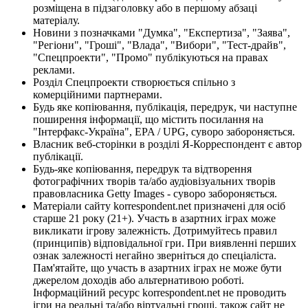
розміщена в підзаголовку або в першому абзаці
матеріалу.
Новини з позначками "Думка", "Експертиза", "Заява",
"Регіони", "Гроші", "Влада", "Вибори", "Тест-драйв",
"Спецпроекти", "Промо" публікуються на правах
реклами.
Розділ Спецпроекти створюється спільно з
комерційними партнерами.
Будь яке копіювання, публікація, передрук, чи наступне
поширення інформації, що містить посилання на
"Інтерфакс-Україна", EPA / UPG, суворо забороняється.
Власник веб-сторінки в розділі Я-Корреспондент є автор
публікації.
Будь-яке копіювання, передрук та відтворення
фотографічних творів та/або аудіовізуальних творів
правовласника Getty Images - суворо забороняється.
Матеріали сайту korrespondent.net призначені для осіб
старше 21 року (21+). Участь в азартних іграх може
викликати ігрову залежність. Дотримуйтесь правил
(принципів) відповідальної гри. При виявленні перших
ознак залежності негайно зверніться до спеціаліста.
Пам'ятайте, що участь в азартних іграх не може бути
джерелом доходів або альтернативою роботі.
Інформаційний ресурс korrespondent.net не проводить
ігри на реальні та/або віртуальні гроші, також сайт не