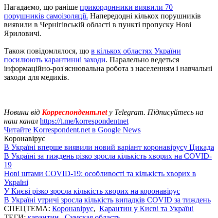
Нагадаємо, що раніше
прикордонники виявили 70
порушників самоізоляції.
Напередодні кількох порушників
виявили в Чернігівській області в пункті пропуску Нові
Яриловичі.
Також повідомлялося, що
в кількох областях України
посилюють карантинні заходи
. Паралельно ведеться
інформаційно-роз'яснювальна робота з населенням і навчальні
заходи для медиків.
Новини від
Корреспондент.net
у Telegram. Підписуйтесь на
наш канал
https://t.me/korrespondentnet
Читайте Korrespondent.net в Google News
Коронавірус
В Україні вперше виявили новий варіант коронавірусу Цикада
В Україні за тиждень різко зросла кількість хворих на COVID-
19
Нові штами COVID-19: особливості та кількість хворих в
Україні
У Києві різко зросла кількість хворих на коронавірус
В Україні утричі зросла кількість випадків COVID за тиждень
СПЕЦТЕМА:
Коронавірус
,
Карантин у Києві та Україні
ТЕГИ:
карантин
,
Сумская область