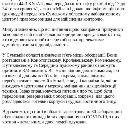
статтею 44-3 КУпАП, яка передбачає штраф у розмірі від 17 до
34 тисяч гривень", - сказав Мілаш і додав, що інформацію про
цих людей передають Сумському обласному лабораторному
центру і правоохоронцям для здійснення контролю.
Милуш запевнив, що всі питання щодо відправки прибулих з-
за кордону осіб на обсервацію юридично врегульовані, і тих,
хто відмовиться пройти через обсерватор, чекатиме
адміністративна відповідальність.
У Сумській області визначено п'ять місць обсервації. Вони
розташовані в Конотопському, Кролевецькому, Роменському,
Путивльському та Середино-Будському районах і можуть
прийняти 374 людини. Всі місця відповідають вимогам, які
визначені для таких об'єктів, зокрема, кожна людина
перебуватиме в окремій кімнаті, є вода і каналізація, які не
виходять у центральну мережу, майданчик для дезінфекції
техніки. Зараз опрацьовується питання про те, щоб були
передбачені резервні місця обсервації, зокрема, для цього
розглядаються готельні корпуси і будівлі гостинного типу.
Відзначимо, що нині в області зареєстровано 80 лабораторно
підтверджених випадків захворювання на COVID-19, з них
чотири - летальних, а двоє людей одужали.