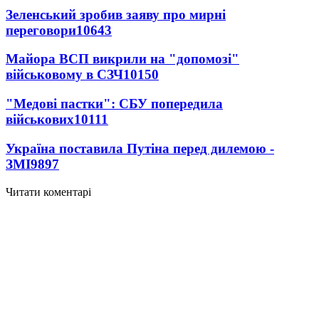
Зеленський зробив заяву про мирні
переговори
10643
Майора ВСП викрили на "допомозі"
військовому в СЗЧ
10150
"Медові пастки": СБУ попередила
військових
10111
Україна поставила Путіна перед дилемою -
ЗМІ
9897
Читати коментарі