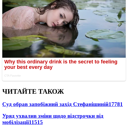
ЧИТАЙТЕ ТАКОЖ
Суд обрав запобіжний захід Стефанішиній
17781
Уряд ухвалив зміни щодо відстрочки від
мобілізації
11515