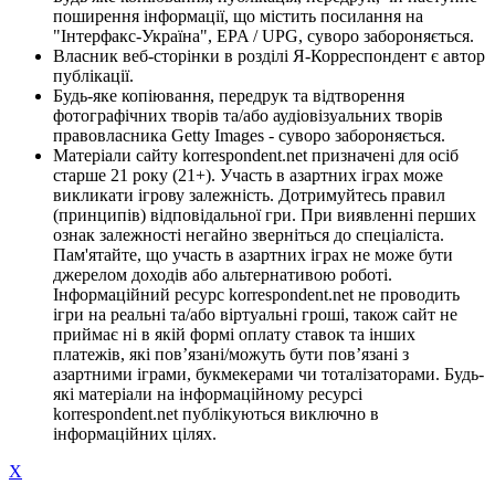
поширення інформації, що містить посилання на
"Інтерфакс-Україна", EPA / UPG, суворо забороняється.
Власник веб-сторінки в розділі Я-Корреспондент є автор
публікації.
Будь-яке копіювання, передрук та відтворення
фотографічних творів та/або аудіовізуальних творів
правовласника Getty Images - суворо забороняється.
Матеріали сайту korrespondent.net призначені для осіб
старше 21 року (21+). Участь в азартних іграх може
викликати ігрову залежність. Дотримуйтесь правил
(принципів) відповідальної гри. При виявленні перших
ознак залежності негайно зверніться до спеціаліста.
Пам'ятайте, що участь в азартних іграх не може бути
джерелом доходів або альтернативою роботі.
Інформаційний ресурс korrespondent.net не проводить
ігри на реальні та/або віртуальні гроші, також сайт не
приймає ні в якій формі оплату ставок та інших
платежів, які пов’язані/можуть бути пов’язані з
азартними іграми, букмекерами чи тоталізаторами. Будь-
які матеріали на інформаційному ресурсі
korrespondent.net публікуються виключно в
інформаційних цілях.
X