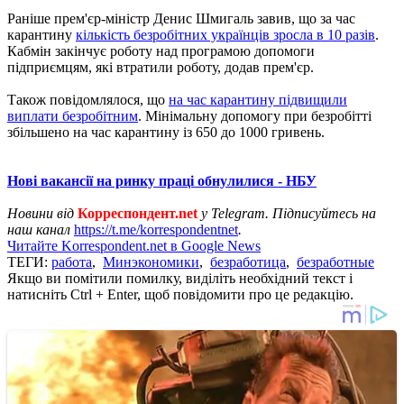
Раніше прем'єр-міністр Денис Шмигаль завив, що за час
карантину
кількість безробітних українців зросла в 10 разів
.
Кабмін закінчує роботу над програмою допомоги
підприємцям, які втратили роботу, додав прем'єр.
Також повідомлялося, що
на час карантину підвищили
виплати безробітним
. Мінімальну допомогу при безробітті
збільшено на час карантину із 650 до 1000 гривень.
Нові вакансії на ринку праці обнулилися - НБУ
Новини від
Корреспондент.net
у Telegram. Підписуйтесь на
наш канал
https://t.me/korrespondentnet
.
Читайте Korrespondent.net в Google News
ТЕГИ:
работа
,
Минэкономики
,
безработица
,
безработные
Якщо ви помітили помилку, виділіть необхідний текст і
натисніть Ctrl + Enter, щоб повідомити про це редакцію.