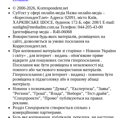
© 2000-2026, Korrespondent.net
Суб'єкт у сфері онлайн-медіа Назва онлайн-медіа –
«КореспонденТ.net» Адреса: 02091, місто Київ,
ХАРКІВСЬКЕ ШОСЕ, будинок 172-Б, офіс 208/1 E-mail:
sunlight@mediadim.com.ua
Телефон: 044-205-43-00
Ідентифікатор медіа – R40-06068
Використання будь-яких матеріалів, розміщених на
сайті, дозволяється за умови посилання на
Корреспондент.net.
При копіюванні матеріалів зі сторінки « Новини України
і світу» , для інтернет - видань - обов'язкове пряме
відкрите для пошукових систем гіперпосилання .
Посилання має бути розміщена в незалежності від
повного або часткового використання матеріалів.
Гіперпосилання ( для інтернет - видань) - повинна бути
розміщена в підзаголовку або в першому абзаці
матеріалу.
Новини з позначками "Думка", "Експертиза", "Заява",
"Регіони", "Гроші", "Влада", "Вибори", "Тест-драйв",
"Спецпроекти", "Промо" публікуються на правах
реклами.
Розділ Спецпроекти створюється спільно з
комерційними партнерами.
Будь яке копіювання, публікація, передрук, чи наступне