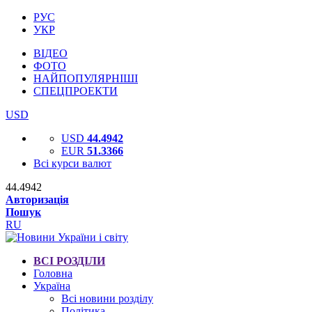
РУС
УКР
ВІДЕО
ФОТО
НАЙПОПУЛЯРНІШІ
СПЕЦПРОЕКТИ
USD
USD
44.4942
EUR
51.3366
Всі курси валют
44.4942
Авторизація
Пошук
RU
ВСІ РОЗДІЛИ
Головна
Україна
Всі новини розділу
Політика