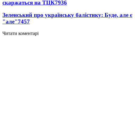
скаржаться на ТЦК
7936
Зеленський про українську балістику: Буде, але є
"але"
7457
Читати коментарі