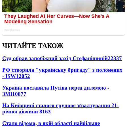
ЧИТАЙТЕ ТАКОЖ
Суд обрав запобіжний захід Стефанішиній
22337
РФ створила "українську бригаду" з полонених
- ISW
12052
Україна поставила Путіна перед дилемою -
ЗМІ
10877
На Київщині сталося групове зґвалтування 21-
річної дівчини
8163
Стало відомо, в якій області найбільше