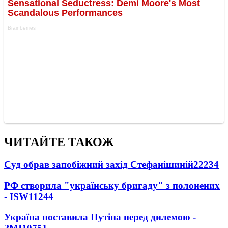
ЧИТАЙТЕ ТАКОЖ
Суд обрав запобіжний захід Стефанішиній
22234
РФ створила "українську бригаду" з полонених
- ISW
11244
Україна поставила Путіна перед дилемою -