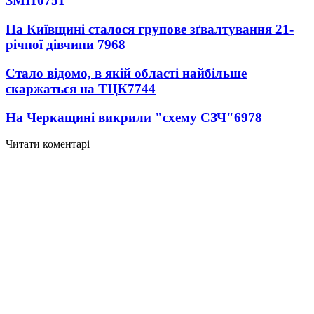
ЗМІ
10751
На Київщині сталося групове зґвалтування 21-
річної дівчини
7968
Стало відомо, в якій області найбільше
скаржаться на ТЦК
7744
На Черкащині викрили "схему СЗЧ"
6978
Читати коментарі