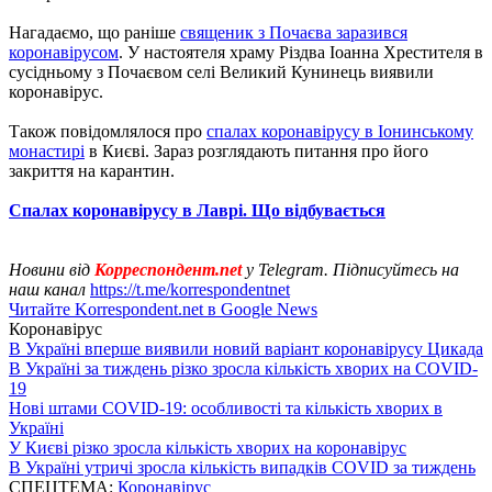
Нагадаємо, що раніше
священик з Почаєва заразився
коронавірусом
. У настоятеля храму Різдва Іоанна Хрестителя в
сусідньому з Почаєвом селі Великий Кунинець виявили
коронавірус.
Також повідомлялося про
спалах коронавірусу в Іонинському
монастирі
в Києві. Зараз розглядають питання про його
закриття на карантин.
Спалах коронавірусу в Лаврі. Що відбувається
Новини від
Корреспондент.net
у Telegram. Підписуйтесь на
наш канал
https://t.me/korrespondentnet
Читайте Korrespondent.net в Google News
Коронавірус
В Україні вперше виявили новий варіант коронавірусу Цикада
В Україні за тиждень різко зросла кількість хворих на COVID-
19
Нові штами COVID-19: особливості та кількість хворих в
Україні
У Києві різко зросла кількість хворих на коронавірус
В Україні утричі зросла кількість випадків COVID за тиждень
СПЕЦТЕМА:
Коронавірус