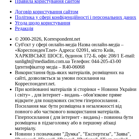
Правила користування сайтом
Договір користування сайтом
Політика у сфері конфіденційності і персональних даних
Угода щодо користування
Редакція
© 2000-2026, Korrespondent.net
Суб'єкт у сфері онлайн-медіа Назва онлайн-медіа –
«КореспонденТ.net» Адреса: 02091, місто Київ,
ХАРКІВСЬКЕ ШОСЕ, будинок 172-Б, офіс 208/1 E-mail:
sunlight@mediadim.com.ua
Телефон: 044-205-43-00
Ідентифікатор медіа – R40-06068
Використання будь-яких матеріалів, розміщених на
сайті, дозволяється за умови посилання на
Корреспондент.net.
При копіюванні матеріалів зі сторінки « Новини України
і світу» , для інтернет - видань - обов'язкове пряме
відкрите для пошукових систем гіперпосилання .
Посилання має бути розміщена в незалежності від
повного або часткового використання матеріалів.
Гіперпосилання ( для інтернет - видань) - повинна бути
розміщена в підзаголовку або в першому абзаці
матеріалу.
Новини з позначками "Думка", "Експертиза", "Заява",