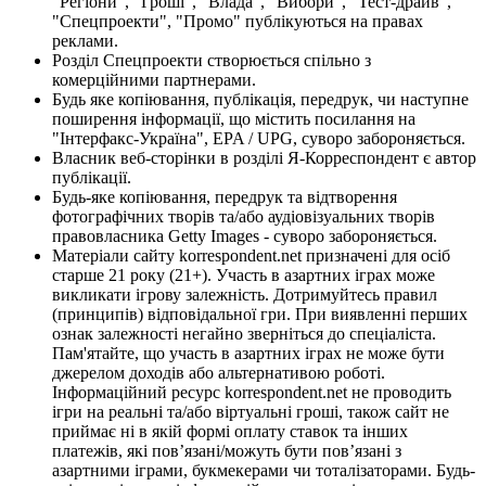
"Регіони", "Гроші", "Влада", "Вибори", "Тест-драйв",
"Спецпроекти", "Промо" публікуються на правах
реклами.
Розділ Спецпроекти створюється спільно з
комерційними партнерами.
Будь яке копіювання, публікація, передрук, чи наступне
поширення інформації, що містить посилання на
"Інтерфакс-Україна", EPA / UPG, суворо забороняється.
Власник веб-сторінки в розділі Я-Корреспондент є автор
публікації.
Будь-яке копіювання, передрук та відтворення
фотографічних творів та/або аудіовізуальних творів
правовласника Getty Images - суворо забороняється.
Матеріали сайту korrespondent.net призначені для осіб
старше 21 року (21+). Участь в азартних іграх може
викликати ігрову залежність. Дотримуйтесь правил
(принципів) відповідальної гри. При виявленні перших
ознак залежності негайно зверніться до спеціаліста.
Пам'ятайте, що участь в азартних іграх не може бути
джерелом доходів або альтернативою роботі.
Інформаційний ресурс korrespondent.net не проводить
ігри на реальні та/або віртуальні гроші, також сайт не
приймає ні в якій формі оплату ставок та інших
платежів, які пов’язані/можуть бути пов’язані з
азартними іграми, букмекерами чи тоталізаторами. Будь-