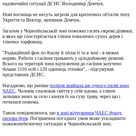
надзвичайні ситуації ДСНС Володимир Демчук.
Нові вогнища не несуть загрози для критичних об'єктів типу
Укриття та Вектор, запевнив Демчук.
Загалом у Чорнобильській зоні пожежні гасять окремі ділянки,
в яких ще спостерігається тління повалених сухих дерев і
тліючих торфовищ.
"Радіаційний фон по Києву й області та в зоні - в межах
норми. Роботи з гасіння тривають у цілодобовому режимі.
Всього на території зони відчуження до гасіння залучено
більше 1110 осіб і 120 одиниць техніки", - підсумував
представник ДСНС.
Нагадаємо, що раніше
поліція знайшла ще одного палія зони
ЧАЕС
. Чоловік спалював сміття у себе вдома, а тліючі
залишки вивіз за село і кинув їх на суху траву, через що і
почалася пожежа.
Також повідомлялося, що
в зоні відчуження ЧАЕС бушує
пилова буря
. Погіршення погодних умов може ускладнити
пожежонебезпечну ситуацію в Чорнобильській зоні.