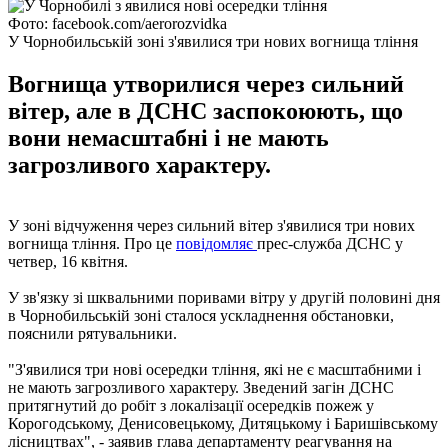
Фото: facebook.com/aerorozvidka
У Чорнобильській зоні з'явилися три нових вогнища тління
Вогнища утворилися через сильний
вітер, але в ДСНС заспокоюють, що
вони немасштабні і не мають
загрозливого характеру.
У зоні відчуження через сильний вітер з'явилися три нових
вогнища тління. Про це
повідомляє
прес-служба ДСНС у
четвер, 16 квітня.
У зв'язку зі шквальними поривами вітру у другій половині дня
в Чорнобильській зоні сталося ускладнення обстановки,
пояснили рятувальники.
"З'явилися три нові осередки тління, які не є масштабними і
не мають загрозливого характеру. Зведений загін ДСНС
притягнутий до робіт з локалізації осередків пожеж у
Корогодському, Денисовецькому, Дитяцькому і Баришівському
лісництвах", - заявив глава департаменту реагування на