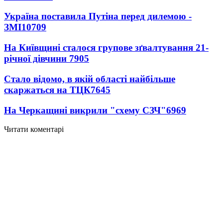
Україна поставила Путіна перед дилемою -
ЗМІ
10709
На Київщині сталося групове зґвалтування 21-
річної дівчини
7905
Стало відомо, в якій області найбільше
скаржаться на ТЦК
7645
На Черкащині викрили "схему СЗЧ"
6969
Читати коментарі