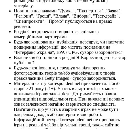
розміщена в підзаголовку або в першому абзаці
матеріалу.
Новини з позначками "Думка", "Експертиза", "Заява",
"Регіони", "Гроші", "Влада", "Вибори", "Тест-драйв",
"Спецпроекти", "Промо" публікуються на правах
реклами.
Розділ Спецпроекти створюється спільно з
комерційними партнерами.
Будь яке копіювання, публікація, передрук, чи наступне
поширення інформації, що містить посилання на
"Інтерфакс-Україна", EPA / UPG, суворо забороняється.
Власник веб-сторінки в розділі Я-Корреспондент є автор
публікації.
Будь-яке копіювання, передрук та відтворення
фотографічних творів та/або аудіовізуальних творів
правовласника Getty Images - суворо забороняється.
Матеріали сайту korrespondent.net призначені для осіб
старше 21 року (21+). Участь в азартних іграх може
викликати ігрову залежність. Дотримуйтесь правил
(принципів) відповідальної гри. При виявленні перших
ознак залежності негайно зверніться до спеціаліста.
Пам'ятайте, що участь в азартних іграх не може бути
джерелом доходів або альтернативою роботі.
Інформаційний ресурс korrespondent.net не проводить
ігри на реальні та/або віртуальні гроші, також сайт не