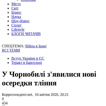
Місто
Світ
Бізнес
Наука
Шоу-бізнес
Спорт
Lifestyle
БЛОГИ ЧИТАЧІВ
СПЕЦТЕМА:
Війна в Ірані
ВСІ ТЕМИ
Вступ України в ЄС
Теракт в Барселоні
У Чорнобилі з'явилися нові
осередки тління
Корреспондент.net, 16 квітня 2020, 20:21
0
434