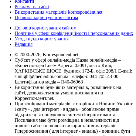
Контакти
Реклама на сайті
Використання матеріалів korrespondent.net
Правила користування сайтом
Договір користування сайтом
Політика у сфері конфіденційності і персональних даних
Угода щодо користування
Редакція
© 2000-2026, Korrespondent.net
Суб'єкт у сфері онлайн-медіа Назва онлайн-медіа –
«КореспонденТ.net» Адреса: 02091, місто Київ,
ХАРКІВСЬКЕ ШОСЕ, будинок 172-Б, офіс 208/1 E-mail:
sunlight@mediadim.com.ua
Телефон: 044-205-43-00
Ідентифікатор медіа – R40-06068
Використання будь-яких матеріалів, розміщених на
сайті, дозволяється за умови посилання на
Корреспондент.net.
При копіюванні матеріалів зі сторінки « Новини України
і світу» , для інтернет - видань - обов'язкове пряме
відкрите для пошукових систем гіперпосилання .
Посилання має бути розміщена в незалежності від
повного або часткового використання матеріалів.
Гіперпосилання ( для інтернет - видань) - повинна бути