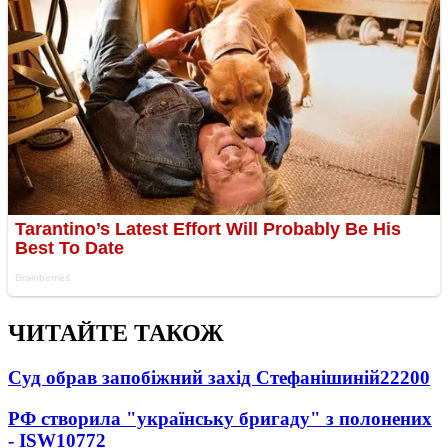
ЧИТАЙТЕ ТАКОЖ
Суд обрав запобіжний захід Стефанішиній
22200
РФ створила "українську бригаду" з полонених
- ISW
10772