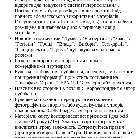
відкрите для пошукових систем гіперпосилання .
Посилання має бути розміщена в незалежності від
повного або часткового використання матеріалів.
Гіперпосилання ( для інтернет - видань) - повинна бути
розміщена в підзаголовку або в першому абзаці
матеріалу.
Новини з позначками "Думка", "Експертиза", "Заява",
"Регіони", "Гроші", "Влада", "Вибори", "Тест-драйв",
"Спецпроекти", "Промо" публікуються на правах
реклами.
Розділ Спецпроекти створюється спільно з
комерційними партнерами.
Будь яке копіювання, публікація, передрук, чи наступне
поширення інформації, що містить посилання на
"Інтерфакс-Україна", EPA / UPG, суворо забороняється.
Власник веб-сторінки в розділі Я-Корреспондент є автор
публікації.
Будь-яке копіювання, передрук та відтворення
фотографічних творів та/або аудіовізуальних творів
правовласника Getty Images - суворо забороняється.
Матеріали сайту korrespondent.net призначені для осіб
старше 21 року (21+). Участь в азартних іграх може
викликати ігрову залежність. Дотримуйтесь правил
(принципів) відповідальної гри. При виявленні перших