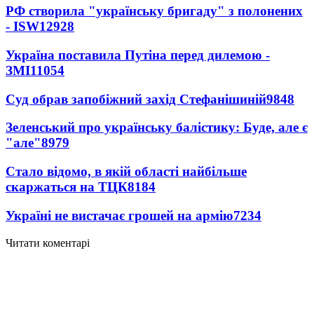
РФ створила "українську бригаду" з полонених
- ISW
12928
Україна поставила Путіна перед дилемою -
ЗМІ
11054
Суд обрав запобіжний захід Стефанішиній
9848
Зеленський про українську балістику: Буде, але є
"але"
8979
Стало відомо, в якій області найбільше
скаржаться на ТЦК
8184
Україні не вистачає грошей на армію
7234
Читати коментарі