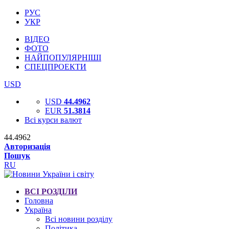
РУС
УКР
ВІДЕО
ФОТО
НАЙПОПУЛЯРНІШІ
СПЕЦПРОЕКТИ
USD
USD
44.4962
EUR
51.3814
Всі курси валют
44.4962
Авторизація
Пошук
RU
ВСІ РОЗДІЛИ
Головна
Україна
Всі новини розділу
Політика