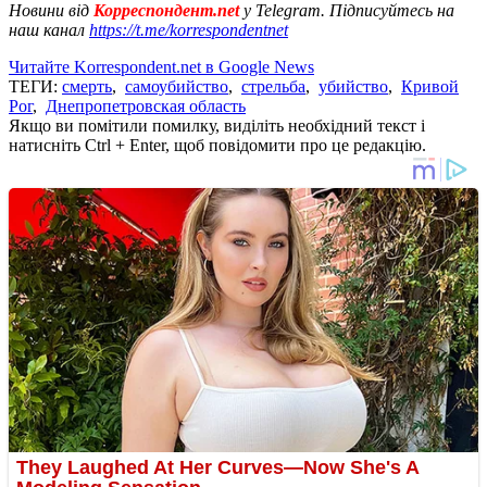
Новини від
Корреспондент.net
у Telegram. Підписуйтесь на
наш канал
https://t.me/korrespondentnet
Читайте Korrespondent.net в Google News
ТЕГИ:
смерть
,
самоубийство
,
стрельба
,
убийство
,
Кривой
Рог
,
Днепропетровская область
Якщо ви помітили помилку, виділіть необхідний текст і
натисніть Ctrl + Enter, щоб повідомити про це редакцію.