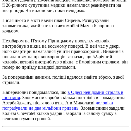
її 26-річного супутника медики намагалися реанімувати на
місці події. Чи вижив він, поки невідомо.
Після цього в місті ввели план Сирена. Розшукували
зловмисника, який зник на автомобілі Mazda 6 чорного
кольору.
Незабаром на П'ятому Гірницькому провулку чоловік
вистрибнув з вікна на восьмому поверсі. В цей час у двері
його квартири намагалися увійти правоохоронці. Видання з
посиланням на правоохоронців зазначає, що 52-річний
чоловік, котрий вистрибнув з вікна, є ймовірним стрілком, він
помер до приїзду швидкої допомоги.
За попередніми даними, поліції вдалося знайти зброю, з якої
стріляли.
Напередодні повідомлялося, що
в Одесі невідомий стріляв в
іноземця
. Зловмисник зробив кілька пострілів в громадянина
Азербайджану, після чого втік. А в Миколаєві
чоловіка
пограбували на два мільйони гривень
. Зловмисники завдали
водієві Chevrolet кілька ударів і забрали із салону сумку з
великою сумою грошей.