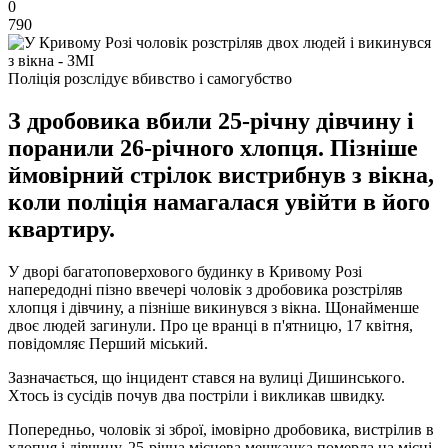
0
790
Поліція розслідує вбивство і самогубство
З дробовика вбили 25-річну дівчину і
поранили 26-річного хлопця. Пізніше
ймовірний стрілок вистрибнув з вікна,
коли поліція намагалася увійти в його
квартиру.
У дворі багатоповерхового будинку в Кривому Розі
напередодні пізно ввечері чоловік з дробовика розстріляв
хлопця і дівчину, а пізніше викинувся з вікна. Щонайменше
двоє людей загинули. Про це вранці в п'ятницю, 17 квітня,
повідомляє Перший міський.
Зазначається, що інцидент стався на вулиці Дишинського.
Хтось із сусідів почув два постріли і викликав швидку.
Попередньо, чоловік зі зброї, імовірно дробовика, вистрілив в
хлопця і дівчину. 25-річна місцева мешканка померла на місці,