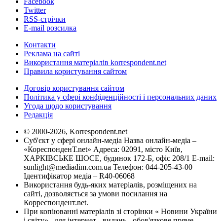
Facebook
Twitter
RSS-стрічки
E-mail розсилка
Контакти
Реклама на сайті
Використання матеріалів korrespondent.net
Правила користування сайтом
Договір користування сайтом
Політика у сфері конфіденційності і персональних даних
Угода щодо користування
Редакція
© 2000-2026, Korrespondent.net
Суб'єкт у сфері онлайн-медіа Назва онлайн-медіа –
«КореспонденТ.net» Адреса: 02091, місто Київ,
ХАРКІВСЬКЕ ШОСЕ, будинок 172-Б, офіс 208/1 E-mail:
sunlight@mediadim.com.ua
Телефон: 044-205-43-00
Ідентифікатор медіа – R40-06068
Використання будь-яких матеріалів, розміщених на
сайті, дозволяється за умови посилання на
Корреспондент.net.
При копіюванні матеріалів зі сторінки « Новини України
і світу» , для інтернет - видань - обов'язкове пряме