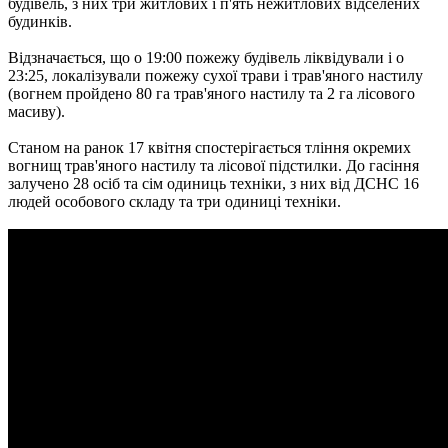
будівель, з них три житлових і п'ять нежитлових відселених
будинків.
Відзначається, що о 19:00 пожежу будівель ліквідували і о
23:25, локалізували пожежу сухої трави і трав'яного настилу
(вогнем пройдено 80 га трав'яного настилу та 2 га лісового
масиву).
Станом на ранок 17 квітня спостерігається тління окремих
вогнищ трав'яного настилу та лісової підстилки. До гасіння
залучено 28 осіб та сім одиниць техніки, з них від ДСНС 16
людей особового складу та три одиниці техніки.