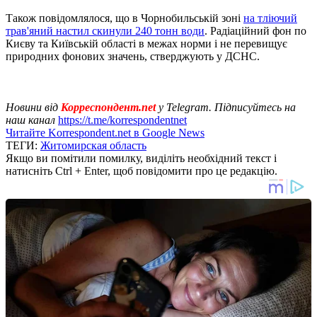
Також повідомлялося, що в Чорнобильській зоні
на тліючий
трав'яний настил скинули 240 тонн води
. Радіаційний фон по
Києву та Київській області в межах норми і не перевищує
природних фонових значень, стверджують у ДСНС.
Новини від
Корреспондент.net
у Telegram. Підписуйтесь на
наш канал
https://t.me/korrespondentnet
Читайте Korrespondent.net в Google News
ТЕГИ:
Житомирская область
Якщо ви помітили помилку, виділіть необхідний текст і
натисніть Ctrl + Enter, щоб повідомити про це редакцію.