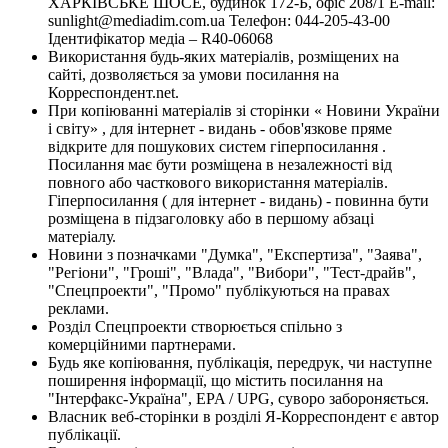
ХАРКІВСЬКЕ ШОСЕ, будинок 172-Б, офіс 208/1 E-mail:
sunlight@mediadim.com.ua
Телефон: 044-205-43-00
Ідентифікатор медіа – R40-06068
Використання будь-яких матеріалів, розміщених на
сайті, дозволяється за умови посилання на
Корреспондент.net.
При копіюванні матеріалів зі сторінки « Новини України
і світу» , для інтернет - видань - обов'язкове пряме
відкрите для пошукових систем гіперпосилання .
Посилання має бути розміщена в незалежності від
повного або часткового використання матеріалів.
Гіперпосилання ( для інтернет - видань) - повинна бути
розміщена в підзаголовку або в першому абзаці
матеріалу.
Новини з позначками "Думка", "Експертиза", "Заява",
"Регіони", "Гроші", "Влада", "Вибори", "Тест-драйв",
"Спецпроекти", "Промо" публікуються на правах
реклами.
Розділ Спецпроекти створюється спільно з
комерційними партнерами.
Будь яке копіювання, публікація, передрук, чи наступне
поширення інформації, що містить посилання на
"Інтерфакс-Україна", EPA / UPG, суворо забороняється.
Власник веб-сторінки в розділі Я-Корреспондент є автор
публікації.