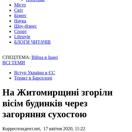
Місто
Світ
Бізнес
Наука
Шоу-бізнес
Спорт
Lifestyle
БЛОГИ ЧИТАЧІВ
СПЕЦТЕМА:
Війна в Ірані
ВСІ ТЕМИ
Вступ України в ЄС
Теракт в Барселоні
На Житомирщині згоріли
вісім будинків через
загоряння сухостою
Корреспондент.net, 17 квітня 2020, 11:22