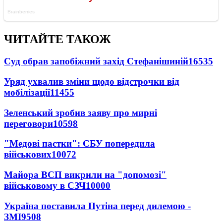
ЧИТАЙТЕ ТАКОЖ
Суд обрав запобіжний захід Стефанішиній
16535
Уряд ухвалив зміни щодо відстрочки від
мобілізації
11455
Зеленський зробив заяву про мирні
переговори
10598
"Медові пастки": СБУ попередила
військових
10072
Майора ВСП викрили на "допомозі"
військовому в СЗЧ
10000
Україна поставила Путіна перед дилемою -
ЗМІ
9508