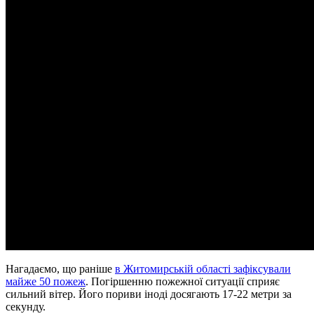
Нагадаємо, що раніше
в Житомирській області зафіксували
майже 50 пожеж
. Погіршенню пожежної ситуації сприяє
сильний вітер. Його пориви іноді досягають 17-22 метри за
секунду.