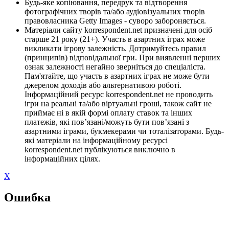
Будь-яке копіювання, передрук та відтворення
фотографічних творів та/або аудіовізуальних творів
правовласника Getty Images - суворо забороняється.
Матеріали сайту korrespondent.net призначені для осіб
старше 21 року (21+). Участь в азартних іграх може
викликати ігрову залежність. Дотримуйтесь правил
(принципів) відповідальної гри. При виявленні перших
ознак залежності негайно зверніться до спеціаліста.
Пам'ятайте, що участь в азартних іграх не може бути
джерелом доходів або альтернативою роботі.
Інформаційний ресурс korrespondent.net не проводить
ігри на реальні та/або віртуальні гроші, також сайт не
приймає ні в якій формі оплату ставок та інших
платежів, які пов’язані/можуть бути пов’язані з
азартними іграми, букмекерами чи тоталізаторами. Будь-
які матеріали на інформаційному ресурсі
korrespondent.net публікуються виключно в
інформаційних цілях.
X
Ошибка