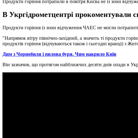
Продукти горіння потрапили в повітря Києва не із зони відчуж
В Укргідрометцентрі прокоментували сит
Продукти горіння із зони відчуження ЧАЕС не могли потрапити
"Напрямок вітру північно-західний, а значить ті продукти горі
продуктів горіння (відчуваються також і сьогодні вранці) з Жито
Дим з Чорнобиля і пилова буря. Чим накрило Київ
Він зазначив, що протягом найближчих десяти днів опади в Укра