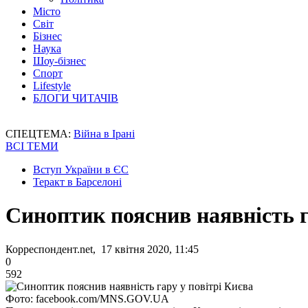
Місто
Світ
Бізнес
Наука
Шоу-бізнес
Спорт
Lifestyle
БЛОГИ ЧИТАЧІВ
СПЕЦТЕМА:
Війна в Ірані
ВСІ ТЕМИ
Вступ України в ЄС
Теракт в Барселоні
Синоптик пояснив наявність г
Корреспондент.net, 17 квітня 2020, 11:45
0
592
Фото: facebook.com/MNS.GOV.UA