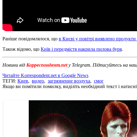
Раніше повідомлялося, що
в Києві у повітрі виявлено продукти 
Також відомо, що
Київ і передмістя накрила пилова буря
.
Новини від
Корреспондент.net
у Telegram. Підписуйтесь на на
Читайте Korrespondent.net в Google News
ТЕГИ:
Киев
,
видео
,
загрязнение воздуха
,
смог
Якщо ви помітили помилку, виділіть необхідний текст і натисніт