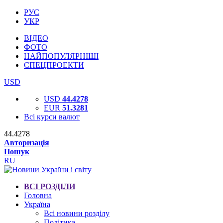
РУС
УКР
ВІДЕО
ФОТО
НАЙПОПУЛЯРНІШІ
СПЕЦПРОЕКТИ
USD
USD
44.4278
EUR
51.3281
Всі курси валют
44.4278
Авторизація
Пошук
RU
ВСІ РОЗДІЛИ
Головна
Україна
Всі новини розділу
Політика