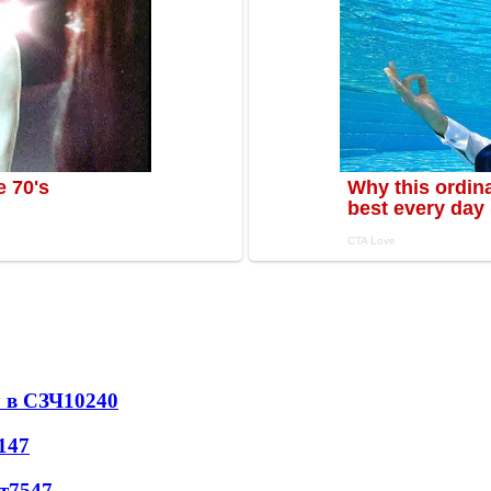
 в СЗЧ
10240
147
т
7547