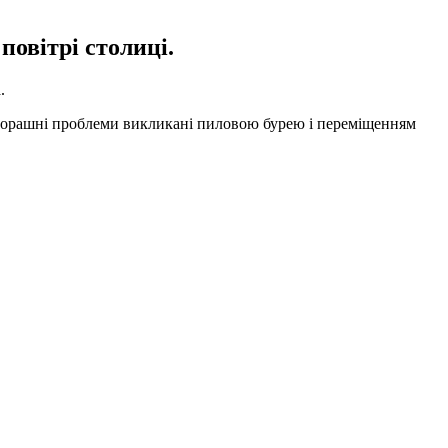
повітрі столиці.
.
а вчорашні проблеми викликані пиловою бурею і переміщенням