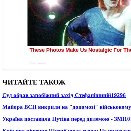
ЧИТАЙТЕ ТАКОЖ
Суд обрав запобіжний захід Стефанішиній
19296
Майора ВСП викрили на "допомозі" військовому
Україна поставила Путіна перед дилемою - ЗМІ
10
Київ про рішення Швеції щодо судна: Це прецеден