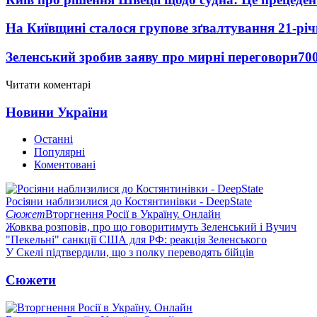
На Київщині сталося групове зґвалтування 21-річ
Зеленський зробив заяву про мирні переговори
70
Читати коментарі
Новини України
Останні
Популярні
Коментовані
Росіяни наблизилися до Костянтинівки - DeepState
Сюжет
Вторгнення Росії в Україну. Онлайн
Жовква розповів, про що говоритимуть Зеленський і Вучич
"Пекельні" санкції США для РФ: реакція Зеленського
У Скелі підтвердили, що з полку переводять бійців
Сюжети