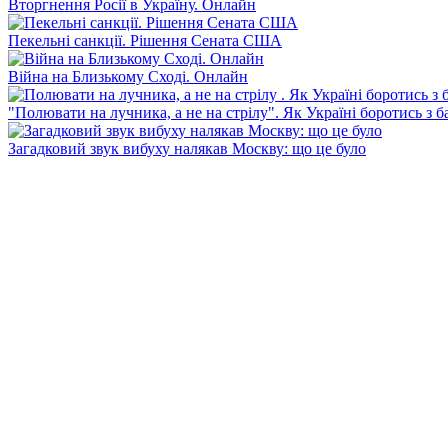
Вторгнення Росії в Україну. Онлайн
Пекельні санкції. Рішення Сената США
Війна на Близькому Сході. Онлайн
"Полювати на лучника, а не на стрілу". Як Україні боротись з 
Загадковий звук вибуху налякав Москву: що це було