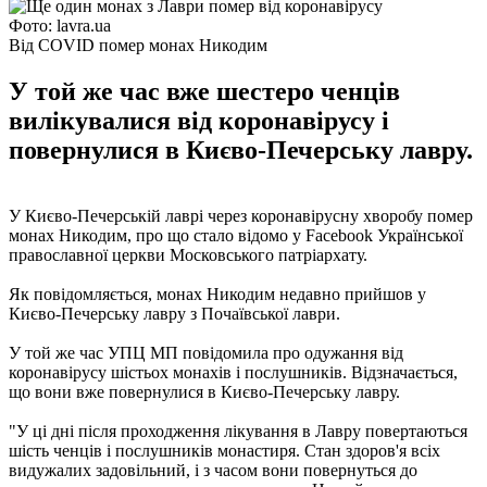
Фото: lavra.ua
Від COVID помер монах Никодим
У той же час вже шестеро ченців
вилікувалися від коронавірусу і
повернулися в Києво-Печерську лавру.
У Києво-Печерській лаврі через коронавірусну хворобу помер
монах Никодим, про що стало відомо у Facebook Української
православної церкви Московського патріархату.
Як повідомляється, монах Никодим недавно прийшов у
Києво-Печерську лавру з Почаївської лаври.
У той же час УПЦ МП повідомила про одужання від
коронавірусу шістьох монахів і послушників. Відзначається,
що вони вже повернулися в Києво-Печерську лавру.
"У ці дні після проходження лікування в Лавру повертаються
шість ченців і послушників монастиря. Стан здоров'я всіх
видужалих задовільний, і з часом вони повернуться до