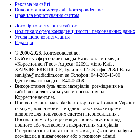
Реклама на сайті
Використання матеріалів korrespondent.net
Правила користування сайтом
Договір користування сайтом
Політика у сфері конфіденційності і персональних даних
Угода щодо користування
Редакція
© 2000-2026, Korrespondent.net
Суб'єкт у сфері онлайн-медіа Назва онлайн-медіа –
«КореспонденТ.net» Адреса: 02091, місто Київ,
ХАРКІВСЬКЕ ШОСЕ, будинок 172-Б, офіс 208/1 E-mail:
sunlight@mediadim.com.ua
Телефон: 044-205-43-00
Ідентифікатор медіа – R40-06068
Використання будь-яких матеріалів, розміщених на
сайті, дозволяється за умови посилання на
Корреспондент.net.
При копіюванні матеріалів зі сторінки « Новини України
і світу» , для інтернет - видань - обов'язкове пряме
відкрите для пошукових систем гіперпосилання .
Посилання має бути розміщена в незалежності від
повного або часткового використання матеріалів.
Гіперпосилання ( для інтернет - видань) - повинна бути
розміщена в підзаголовку або в першому абзаці