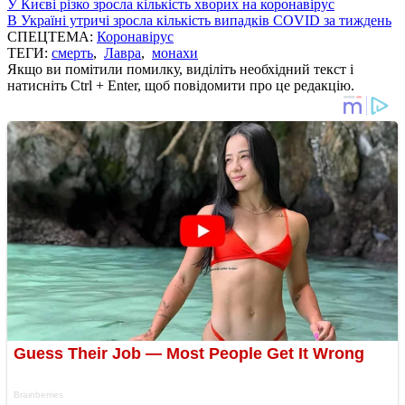
У Києві різко зросла кількість хворих на коронавірус
В Україні утричі зросла кількість випадків COVID за тиждень
СПЕЦТЕМА:
Коронавірус
ТЕГИ:
смерть
,
Лавра
,
монахи
Якщо ви помітили помилку, виділіть необхідний текст і
натисніть Ctrl + Enter, щоб повідомити про це редакцію.