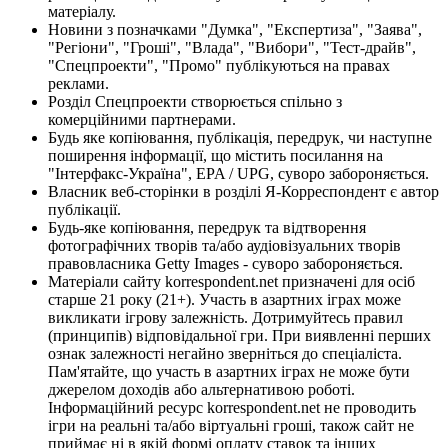
матеріалу.
Новини з позначками "Думка", "Експертиза", "Заява",
"Регіони", "Гроші", "Влада", "Вибори", "Тест-драйв",
"Спецпроекти", "Промо" публікуються на правах
реклами.
Розділ Спецпроекти створюється спільно з
комерційними партнерами.
Будь яке копіювання, публікація, передрук, чи наступне
поширення інформації, що містить посилання на
"Інтерфакс-Україна", EPA / UPG, суворо забороняється.
Власник веб-сторінки в розділі Я-Корреспондент є автор
публікації.
Будь-яке копіювання, передрук та відтворення
фотографічних творів та/або аудіовізуальних творів
правовласника Getty Images - суворо забороняється.
Матеріали сайту korrespondent.net призначені для осіб
старше 21 року (21+). Участь в азартних іграх може
викликати ігрову залежність. Дотримуйтесь правил
(принципів) відповідальної гри. При виявленні перших
ознак залежності негайно зверніться до спеціаліста.
Пам'ятайте, що участь в азартних іграх не може бути
джерелом доходів або альтернативою роботі.
Інформаційний ресурс korrespondent.net не проводить
ігри на реальні та/або віртуальні гроші, також сайт не
приймає ні в якій формі оплату ставок та інших