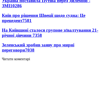
Україна поставила Путіна перед дилемою -
ЗМІ
10286
Київ про рішення Швеції щодо судна: Це
прецедент
7581
На Київщині сталося групове зґвалтування 21-
річної дівчини
7358
Зеленський зробив заяву про мирні
переговори
7038
Читати коментарі