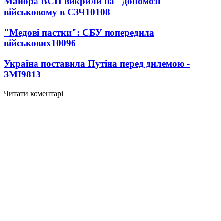
Майора ВСП викрили на "допомозі"
військовому в СЗЧ
10108
"Медові пастки": СБУ попередила
військових
10096
Україна поставила Путіна перед дилемою -
ЗМІ
9813
Читати коментарі