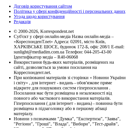
Договір користування сайтом
Політика у сфері конфіденційності і персональних даних
Угода щодо користування
Редакція
© 2000-2026, Korrespondent.net
Суб'єкт у сфері онлайн-медіа Назва онлайн-медіа –
«КореспонденТ.net» Адреса: 02091, місто Київ,
ХАРКІВСЬКЕ ШОСЕ, будинок 172-Б, офіс 208/1 E-mail:
sunlight@mediadim.com.ua
Телефон: 044-205-43-00
Ідентифікатор медіа – R40-06068
Використання будь-яких матеріалів, розміщених на
сайті, дозволяється за умови посилання на
Корреспондент.net.
При копіюванні матеріалів зі сторінки « Новини України
і світу» , для інтернет - видань - обов'язкове пряме
відкрите для пошукових систем гіперпосилання .
Посилання має бути розміщена в незалежності від
повного або часткового використання матеріалів.
Гіперпосилання ( для інтернет - видань) - повинна бути
розміщена в підзаголовку або в першому абзаці
матеріалу.
Новини з позначками "Думка", "Експертиза", "Заява",
"Регіони", "Гроші", "Влада", "Вибори", "Тест-драйв",