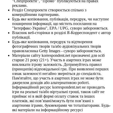
"Спецпроекти", "Промо" публікуються на правах
реклами.
Розділ Спецпроекти створюється спільно з
комерційними партнерами.
Будь яке копіювання, публікація, передрук, чи наступне
поширення інформації, що містить посилання на
"Інтерфакс-Україна", EPA / UPG, суворо забороняється.
Власник веб-сторінки в розділі Я-Корреспондент є автор
публікації.
Будь-яке копіювання, передрук та відтворення
фотографічних творів та/або аудіовізуальних творів
правовласника Getty Images - суворо забороняється.
Матеріали сайту korrespondent.net призначені для осіб
старше 21 року (21+). Участь в азартних іграх може
викликати ігрову залежність. Дотримуйтесь правил
(принципів) відповідальної гри. При виявленні перших
ознак залежності негайно зверніться до спеціаліста.
Пам'ятайте, що участь в азартних іграх не може бути
джерелом доходів або альтернативою роботі.
Інформаційний ресурс korrespondent.net не проводить
ігри на реальні та/або віртуальні гроші, також сайт не
приймає ні в якій формі оплату ставок та інших
платежів, які пов’язані/можуть бути пов’язані з
азартними іграми, букмекерами чи тоталізаторами. Будь-
які матеріали на інформаційному ресурсі