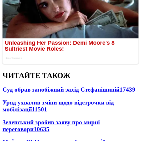
ЧИТАЙТЕ ТАКОЖ
Суд обрав запобіжний захід Стефанішиній
17439
Уряд ухвалив зміни щодо відстрочки від
мобілізації
11501
Зеленський зробив заяву про мирні
переговори
10635