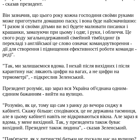
- сказав президент.
Він зазначив, що цього року кожна господиня своїми руками
може приготувати домашню паску, і вона буде найсмачнішою:
"І разом зі своїми дітьми ви всі будете малювати писанки і
крашанки, замазуючи при цьому і одяг, і руки, і обличчя. Це
свого роду загальнодержавний сімейний тімбілдинг (в
перекладі з англійської це слово означає командоутворення -
дії для створення і підвищення ефективності роботи команди -
ред)".
"Так, ми залишаємося вдома. І нехай після вихідних і після
карантину нас лякають цифри на вагах, а не цифри на
термометрі", - підкреслив Зеленський.
Президент розуміє, що зараз вся Україна об'єднана одним-
єдиним бажанням - вийти на вулицю.
"Розумію, як це, тому що сам з ранку до вечора сиджу в
кабінеті. Скажу більше: сподіваюся, це не державна таємниця,
але в цьому кабінеті навіть не відкриваються вікна. Але зараз я
вдома, у мене вихідний. Так, у президента також буває
вихідний. Президент також людина", - сказав Зеленський.
"Пам'ятаєте, як у дитинстві батьки не пускали нас на вулицю?