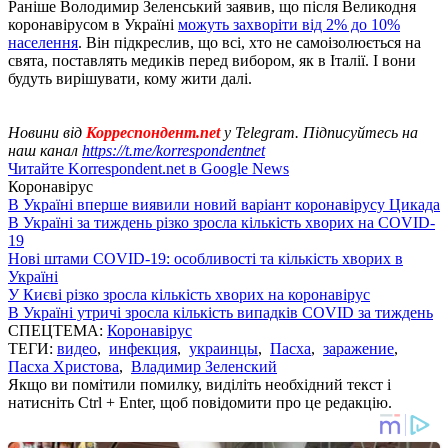
Раніше Володимир Зеленський заявив, що після Великодня
коронавірусом в Україні
можуть захворіти від 2% до 10%
населення
. Він підкреслив, що всі, хто не самоізолюється на
свята, поставлять медиків перед вибором, як в Італії. І вони
будуть вирішувати, кому жити далі.
Новини від
Корреспондент.net
у Telegram. Підписуйтесь на
наш канал
https://t.me/korrespondentnet
Читайте Korrespondent.net в Google News
Коронавірус
В Україні вперше виявили новий варіант коронавірусу Цикада
В Україні за тиждень різко зросла кількість хворих на COVID-
19
Нові штами COVID-19: особливості та кількість хворих в
Україні
У Києві різко зросла кількість хворих на коронавірус
В Україні утричі зросла кількість випадків COVID за тиждень
СПЕЦТЕМА:
Коронавірус
ТЕГИ:
видео
,
инфекция
,
украинцы
,
Пасха
,
заражение
,
Пасха Христова
,
Владимир Зеленский
Якщо ви помітили помилку, виділіть необхідний текст і
натисніть Ctrl + Enter, щоб повідомити про це редакцію.