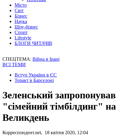
Місто
Світ
Бізнес
Наука
Шоу-бізнес
Спорт
Lifestyle
БЛОГИ ЧИТАЧІВ
СПЕЦТЕМА:
Війна в Ірані
ВСІ ТЕМИ
Вступ України в ЄС
Теракт в Барселоні
Зеленський запропонував
"сімейний тімбілдинг" на
Великдень
Корреспондент.net, 18 квітня 2020, 12:04