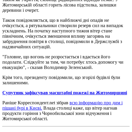
Житомирській області горить лісова підстилка, залишки
деревини і очерет.
Також повідомляється, що в найближчі дні опадів не
очікується, а рятувальники створили резерв сил на випадок
ускладнень. На початку наступного тижня вітер стане
північним, очікується зменшення впливу загорянь на
забруднення повітря в столиці, повідомили в Держслужбі з
надзвичайних ситуацій.
"Головне, що вогонь не розростається і вдається його
подолати. Слідкуйте за тим, чи потребує хтось допомогу чи
евакуацію", - сказав Володимир Зеленський.
Крім того, президенту повідомили, що згорілі будівлі були
залишеними.
Супутник зафіксував масштабні пожежі на Житомирщині
Раніше Корреспондент.net зібрав
всю інформацію про дим і
піщані бурі в Києві.
Влада столиці каже, що вітер нагнав
продукти горіння з Чорнобильської зони відчуження і
Житомирської області.