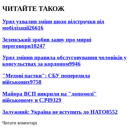
ЧИТАЙТЕ ТАКОЖ
Уряд ухвалив зміни щодо відстрочки від
мобілізації
26616
Зеленський зробив заяву про мирні
переговори
10247
Уряд змінив правила обслуговування чоловіків у
консульствах за кордоном
9946
"Медові пастки": СБУ попередила
військових
9758
Майора ВСП викрили на "допомозі"
військовому в СЗЧ
9329
Залужний: Україна не вступить до НАТО
8552
Читати коментарі