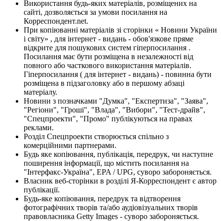
Використання будь-яких матеріалів, розміщених на
сайті, дозволяється за умови посилання на
Корреспондент.net.
При копіюванні матеріалів зі сторінки « Новини України
і світу» , для інтернет - видань - обов'язкове пряме
відкрите для пошукових систем гіперпосилання .
Посилання має бути розміщена в незалежності від
повного або часткового використання матеріалів.
Гіперпосилання ( для інтернет - видань) - повинна бути
розміщена в підзаголовку або в першому абзаці
матеріалу.
Новини з позначками "Думка", "Експертиза", "Заява",
"Регіони", "Гроші", "Влада", "Вибори", "Тест-драйв",
"Спецпроекти", "Промо" публікуються на правах
реклами.
Розділ Спецпроекти створюється спільно з
комерційними партнерами.
Будь яке копіювання, публікація, передрук, чи наступне
поширення інформації, що містить посилання на
"Інтерфакс-Україна", EPA / UPG, суворо забороняється.
Власник веб-сторінки в розділі Я-Корреспондент є автор
публікації.
Будь-яке копіювання, передрук та відтворення
фотографічних творів та/або аудіовізуальних творів
правовласника Getty Images - суворо забороняється.