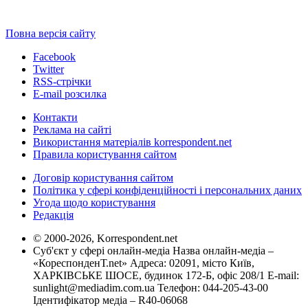
Повна версія сайту
Facebook
Twitter
RSS-стрічки
E-mail розсилка
Контакти
Реклама на сайті
Використання матеріалів korrespondent.net
Правила користування сайтом
Договір користування сайтом
Політика у сфері конфіденційності і персональних даних
Угода щодо користування
Редакція
© 2000-2026, Korrespondent.net
Суб'єкт у сфері онлайн-медіа Назва онлайн-медіа –
«КореспонденТ.net» Адреса: 02091, місто Київ,
ХАРКІВСЬКЕ ШОСЕ, будинок 172-Б, офіс 208/1 E-mail:
sunlight@mediadim.com.ua
Телефон: 044-205-43-00
Ідентифікатор медіа – R40-06068