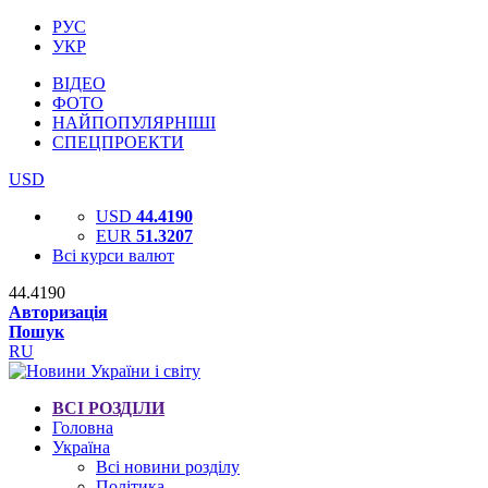
РУС
УКР
ВІДЕО
ФОТО
НАЙПОПУЛЯРНІШІ
СПЕЦПРОЕКТИ
USD
USD
44.4190
EUR
51.3207
Всі курси валют
44.4190
Авторизація
Пошук
RU
ВСІ РОЗДІЛИ
Головна
Україна
Всі новини розділу
Політика