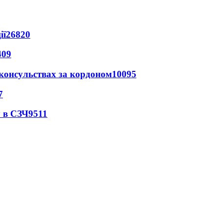
ії
26820
409
 консульствах за кордоном
10095
7
 в СЗЧ
9511