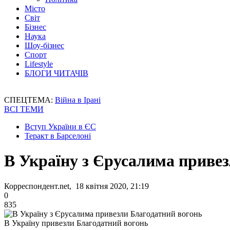
Місто
Світ
Бізнес
Наука
Шоу-бізнес
Спорт
Lifestyle
БЛОГИ ЧИТАЧІВ
СПЕЦТЕМА:
Війна в Ірані
ВСІ ТЕМИ
Вступ України в ЄС
Теракт в Барселоні
В Україну з Єрусалима приве
Корреспондент.net, 18 квітня 2020, 21:19
0
835
В Україну привезли Благодатний вогонь