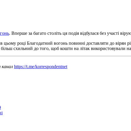
огонь
. Вперше за багато століть ця подія відбулася без участі в
в цьому році Благодатний вогонь повинні доставляти до вірян р
н більш схильний до того, щоб кошти на літак використовували на
ш канал
https://t.me/korrespondentnet
9
ні