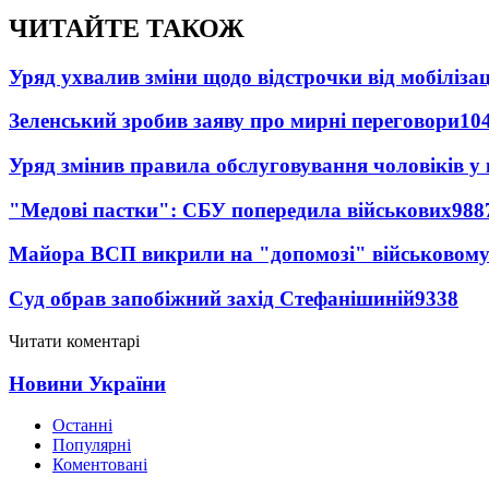
ЧИТАЙТЕ ТАКОЖ
Уряд ухвалив зміни щодо відстрочки від мобілізац
Зеленський зробив заяву про мирні переговори
10
Уряд змінив правила обслуговування чоловіків у
"Медові пастки": СБУ попередила військових
988
Майора ВСП викрили на "допомозі" військовому
Суд обрав запобіжний захід Стефанішиній
9338
Читати коментарі
Новини України
Останні
Популярні
Коментовані