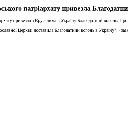
ького патріархату привезла Благодатний
іархату привезла з Єрусалима в Україну Благодатний вогонь. Пр
ославної Церкви доставила Благодатний вогонь в Україну", - заз