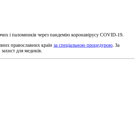
іруючих і паломників через пандемію коронавірусу COVID-19.
ізних православних країн
за спеціальною процедурою
. За
 захист для медиків.