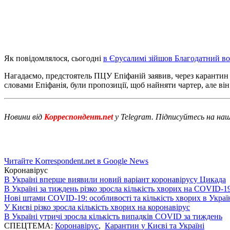
Як повідомлялося, сьогодні
в Єрусалимі зійшов Благодатний в
Нагадаємо, предстоятель ПЦУ Епіфаній заявив, через карантин 
словами Епіфанія, були пропозиції, щоб найняти чартер, але ві
Новини від
Корреспондент.net
у Telegram. Підписуйтесь на на
Читайте Korrespondent.net в Google News
Коронавірус
В Україні вперше виявили новий варіант коронавірусу Цикада
В Україні за тиждень різко зросла кількість хворих на COVID-1
Нові штами COVID-19: особливості та кількість хворих в Украї
У Києві різко зросла кількість хворих на коронавірус
В Україні утричі зросла кількість випадків COVID за тиждень
СПЕЦТЕМА:
Коронавірус
,
Карантин у Києві та Україні