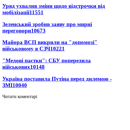
Уряд ухвалив зміни щодо відстрочки від
мобілізації
11551
Зеленський зробив заяву про мирні
переговори
10673
Майора ВСП викрили на "допомозі"
військовому в СЗЧ
10221
"Медові пастки": СБУ попередила
військових
10148
Україна поставила Путіна перед дилемою -
ЗМІ
10040
Читати коментарі