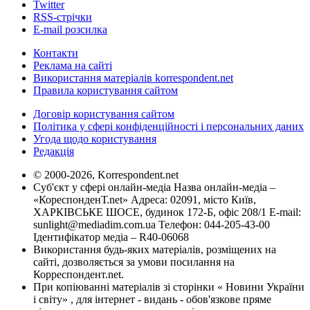
Twitter
RSS-стрічки
E-mail розсилка
Контакти
Реклама на сайті
Використання матеріалів korrespondent.net
Правила користування сайтом
Договір користування сайтом
Політика у сфері конфіденційності і персональних даних
Угода щодо користування
Редакція
© 2000-2026, Korrespondent.net
Суб'єкт у сфері онлайн-медіа Назва онлайн-медіа –
«КореспонденТ.net» Адреса: 02091, місто Київ,
ХАРКІВСЬКЕ ШОСЕ, будинок 172-Б, офіс 208/1 E-mail:
sunlight@mediadim.com.ua
Телефон: 044-205-43-00
Ідентифікатор медіа – R40-06068
Використання будь-яких матеріалів, розміщених на
сайті, дозволяється за умови посилання на
Корреспондент.net.
При копіюванні матеріалів зі сторінки « Новини України
і світу» , для інтернет - видань - обов'язкове пряме