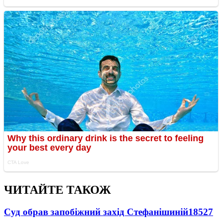
ЧИТАЙТЕ ТАКОЖ
Суд обрав запобіжний захід Стефанішиній
18527