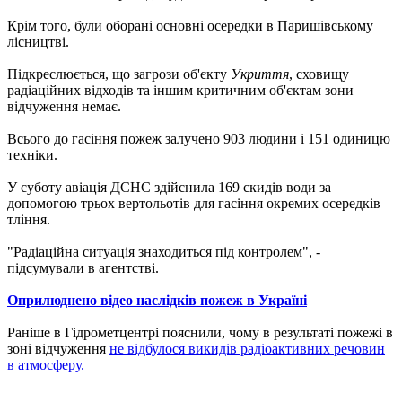
Крім того, були оборані основні осередки в Паришівському
лісництві.
Підкреслюється, що загрози об'єкту
Укриття
, сховищу
радіаційних відходів та іншим критичним об'єктам зони
відчуження немає.
Всього до гасіння пожеж залучено 903 людини і 151 одиницю
техніки.
У суботу авіація ДСНС здійснила 169 скидів води за
допомогою трьох вертольотів для гасіння окремих осередків
тління.
"Радіаційна ситуація знаходиться під контролем", -
підсумували в агентстві.
Оприлюднено відео наслідків пожеж в Україні
Раніше в Гідрометцентрі пояснили, чому в результаті пожежі в
зоні відчуження
не відбулося викидів радіоактивних речовин
в атмосферу.