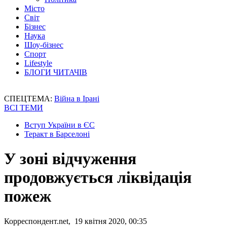
Місто
Світ
Бізнес
Наука
Шоу-бізнес
Спорт
Lifestyle
БЛОГИ ЧИТАЧІВ
СПЕЦТЕМА:
Війна в Ірані
ВСІ ТЕМИ
Вступ України в ЄС
Теракт в Барселоні
У зоні відчуження
продовжується ліквідація
пожеж
Корреспондент.net, 19 квітня 2020, 00:35