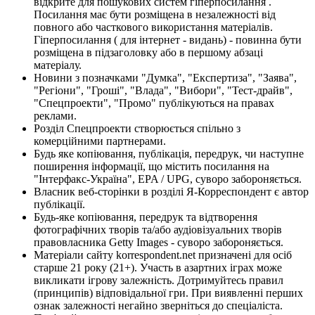
відкрите для пошукових систем гіперпосилання .
Посилання має бути розміщена в незалежності від
повного або часткового використання матеріалів.
Гіперпосилання ( для інтернет - видань) - повинна бути
розміщена в підзаголовку або в першому абзаці
матеріалу.
Новини з позначками "Думка", "Експертиза", "Заява",
"Регіони", "Гроші", "Влада", "Вибори", "Тест-драйв",
"Спецпроекти", "Промо" публікуються на правах
реклами.
Розділ Спецпроекти створюється спільно з
комерційними партнерами.
Будь яке копіювання, публікація, передрук, чи наступне
поширення інформації, що містить посилання на
"Інтерфакс-Україна", EPA / UPG, суворо забороняється.
Власник веб-сторінки в розділі Я-Корреспондент є автор
публікації.
Будь-яке копіювання, передрук та відтворення
фотографічних творів та/або аудіовізуальних творів
правовласника Getty Images - суворо забороняється.
Матеріали сайту korrespondent.net призначені для осіб
старше 21 року (21+). Участь в азартних іграх може
викликати ігрову залежність. Дотримуйтесь правил
(принципів) відповідальної гри. При виявленні перших
ознак залежності негайно зверніться до спеціаліста.