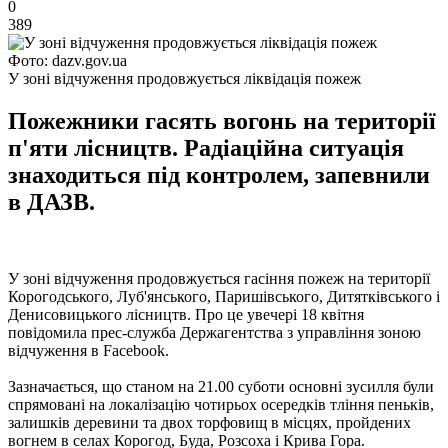
0
389
Фото: dazv.gov.ua
У зоні відчуження продовжується ліквідація пожеж
Пожежники гасять вогонь на території
п'яти лісництв. Радіаційна ситуація
знаходиться під контролем, запевнили
в ДАЗВ.
У зоні відчуження продовжується гасіння пожеж на території
Корогодського, Луб'янського, Паришівського, Дитятківського і
Денисовицького лісництв. Про це увечері 18 квітня
повідомила прес-служба Держагентства з управління зоною
відчуження в Facebook.
Зазначається, що станом на 21.00 суботи основні зусилля були
спрямовані на локалізацію чотирьох осередків тління пеньків,
залишків деревини та двох торфовищ в місцях, пройдених
вогнем в селах Корогод, Буда, Розсоха і Крива Гора.