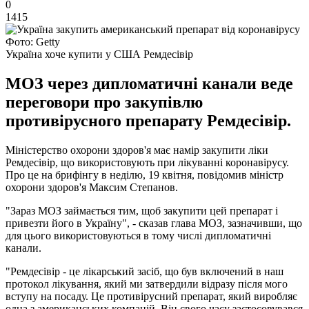
0
1415
Фото: Getty
Україна хоче купити у США Ремдесівір
МОЗ через дипломатичні канали веде
переговори про закупівлю
противірусного препарату Ремдесівір.
Міністерство охорони здоров'я має намір закупити ліки
Ремдесівір, що використовують при лікуванні коронавірусу.
Про це на брифінгу в неділю, 19 квітня, повідомив міністр
охорони здоров'я Максим Степанов.
"Зараз МОЗ займається тим, щоб закупити цей препарат і
привезти його в Україну", - сказав глава МОЗ, зазначивши, що
для цього використовуються в тому числі дипломатичні
канали.
"Ремдесівір - це лікарський засіб, що був включений в наш
протокол лікування, який ми затвердили відразу після мого
вступу на посаду. Це противірусний препарат, який виробляє
одна з американських компаній. Він свого часу застосовувався