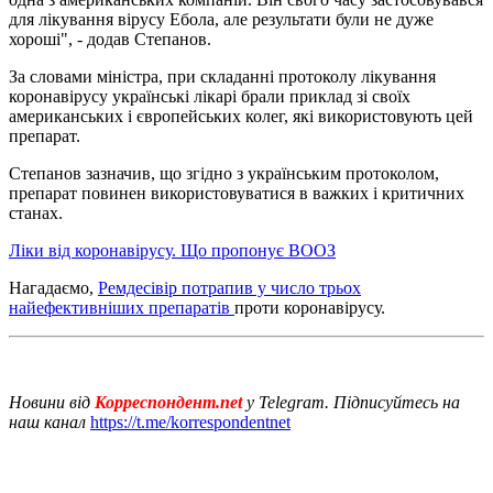
для лікування вірусу Ебола, але результати були не дуже
хороші", - додав Степанов.
За словами міністра, при складанні протоколу лікування
коронавірусу українські лікарі брали приклад зі своїх
американських і європейських колег, які використовують цей
препарат.
Степанов зазначив, що згідно з українським протоколом,
препарат повинен використовуватися в важких і критичних
станах.
Ліки від коронавірусу. Що пропонує ВООЗ
Нагадаємо,
Ремдесівір потрапив у число трьох
найефективніших препаратів
проти коронавірусу.
Новини від
Корреспондент.net
у Telegram. Підписуйтесь на
наш канал
https://t.me/korrespondentnet