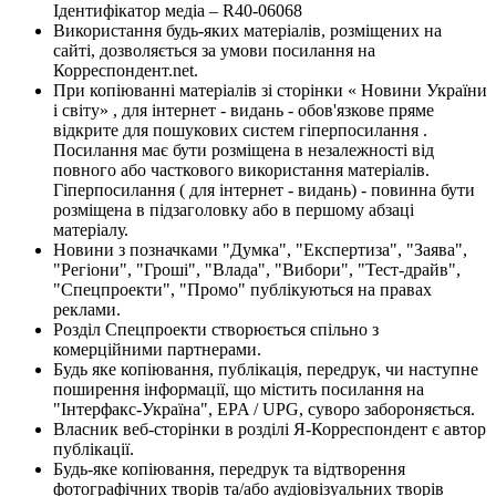
Ідентифікатор медіа – R40-06068
Використання будь-яких матеріалів, розміщених на
сайті, дозволяється за умови посилання на
Корреспондент.net.
При копіюванні матеріалів зі сторінки « Новини України
і світу» , для інтернет - видань - обов'язкове пряме
відкрите для пошукових систем гіперпосилання .
Посилання має бути розміщена в незалежності від
повного або часткового використання матеріалів.
Гіперпосилання ( для інтернет - видань) - повинна бути
розміщена в підзаголовку або в першому абзаці
матеріалу.
Новини з позначками "Думка", "Експертиза", "Заява",
"Регіони", "Гроші", "Влада", "Вибори", "Тест-драйв",
"Спецпроекти", "Промо" публікуються на правах
реклами.
Розділ Спецпроекти створюється спільно з
комерційними партнерами.
Будь яке копіювання, публікація, передрук, чи наступне
поширення інформації, що містить посилання на
"Інтерфакс-Україна", EPA / UPG, суворо забороняється.
Власник веб-сторінки в розділі Я-Корреспондент є автор
публікації.
Будь-яке копіювання, передрук та відтворення
фотографічних творів та/або аудіовізуальних творів