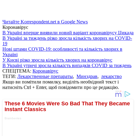
Читайте Korrespondent.net в Google News
Коронавірус
В Україні вперше виявили новий варіант коронавірусу Цикада
В Україні за тиждень різко зросла кількість хворих на COVID-
19
Нові штами COVID-19: особливості та кількість хворих в
Україні
У Києві різко зросла кількість хворих на коронавірус
В Україні утричі зросла кількість випадків COVID за тиждень
СПЕЦТЕМА:
Коронавірус
ТЕГИ:
Лекарственные препараты
,
Минздрав
,
лекарство
Якщо ви помітили помилку, виділіть необхідний текст і
натисніть Ctrl + Enter, щоб повідомити про це редакцію.