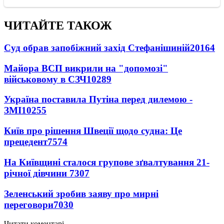
ЧИТАЙТЕ ТАКОЖ
Суд обрав запобіжний захід Стефанішиній
20164
Майора ВСП викрили на "допомозі"
військовому в СЗЧ
10289
Україна поставила Путіна перед дилемою -
ЗМІ
10255
Київ про рішення Швеції щодо судна: Це
прецедент
7574
На Київщині сталося групове зґвалтування 21-
річної дівчини
7307
Зеленський зробив заяву про мирні
переговори
7030
Читати коментарі