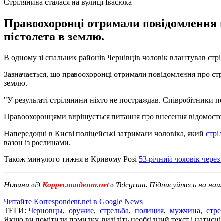
Стрілянина сталася на вулиці Івасюка
Правоохоронці отримали повідомлення п
пістолета в землю.
В одному зі спальних районів Чернівців чоловік влаштував стр
Зазначається, що правоохоронці отримали повідомлення про стріл
землю.
"У результаті стрілянини ніхто не постраждав. Співробітники по
Правоохоронцями вирішується питання про внесення відомостей
Напередодні в Києві поліцейські затримали чоловіка, який
стрі
вазон із рослинами.
Також минулого тижня в Кривому Розі
53-річний чоловік через
Новини від
Корреспондент.net
в Telegram. Підписуйтесь на на
Читайте Korrespondent.net в Google News
ТЕГИ:
Черновцы
,
оружие
,
стрельба
,
полиция
,
мужчина
,
стре
Якщо ви помітили помилку, виділіть необхідний текст і натисніт