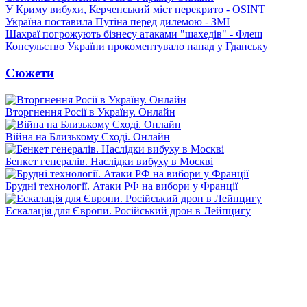
У Криму вибухи, Керченський міст перекрито - OSINT
Україна поставила Путіна перед дилемою - ЗМІ
Шахраї погрожують бізнесу атаками "шахедів" - Флеш
Консульство України прокоментувало напад у Гданську
Сюжети
Вторгнення Росії в Україну. Онлайн
Війна на Близькому Сході. Онлайн
Бенкет генералів. Наслідки вибуху в Москві
Брудні технології. Атаки РФ на вибори у Франції
Ескалація для Європи. Російський дрон в Лейпцигу