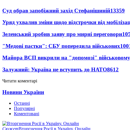
Суд обрав запобіжний захід Стефанішиній
13359
Уряд ухвалив зміни щодо відстрочки від мобілізац
Зеленський зробив заяву про мирні переговори
10
"Медові пастки": СБУ попередила військових
100
Майора ВСП викрили на "допомозі" військовому
Залужний: Україна не вступить до НАТО
8612
Читати коментарі
Новини України
Останні
Популярні
Коментовані
Сюжет
Вторгнення Росії в Україну. Онлайн