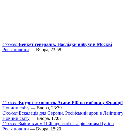
Сюжет
Бенкет генералів. Наслідки вибуху в Москві
Росія новини
— Вчора, 23:58
Сюжет
Брудні технології. Атаки РФ на вибори у Франції
Новини світу
— Вчора, 23:39
Сюжет
Ескалація для Європи. Російський дрон в Лейпцигу
Новини світу
— Вчора, 17:07
Сюжет
Зміни в армії РФ: що стоїть за рішенням Путіна
Росія новини
— Вчора, 15:20