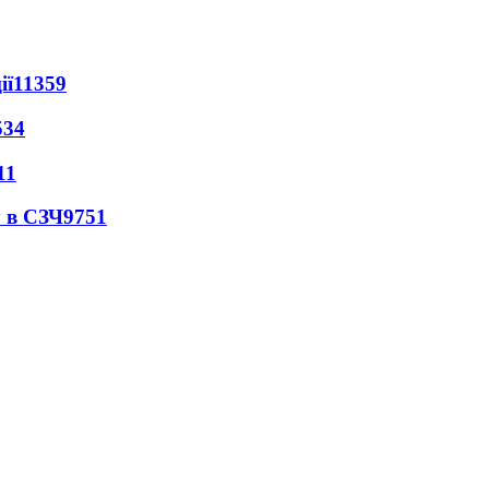
ії
11359
534
11
 в СЗЧ
9751