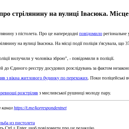
ро стрілянину на вулиці Івасюка. Місце
ілянину з пістолета. Про це напередодні
повідомило
регіональне 
янину на вулиці Івасюка. На місці події поліція з'ясувала, що 37
ліції вилучили у чоловіка зброю", - повідомили в поліції.
 до Єдиного реєстру досудових розслідувань за фактом незаконн
ляв з вікна житлового будинку по перехожих
. Поки поліцейські в
 ревнощі розстріляв
з мисливської рушниці молоду пару.
ш канал
https://t.me/korrespondentnet
льба из пистолета
ь Ctrl + Enter, щоб повідомити про це редакцію.