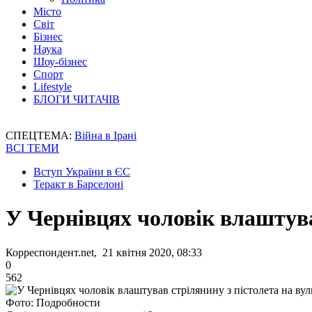
Місто
Світ
Бізнес
Наука
Шоу-бізнес
Спорт
Lifestyle
БЛОГИ ЧИТАЧІВ
СПЕЦТЕМА:
Війна в Ірані
ВСІ ТЕМИ
Вступ України в ЄС
Теракт в Барселоні
У Чернівцях чоловік влаштува
Корреспондент.net, 21 квітня 2020, 08:33
0
562
Фото: Подробности