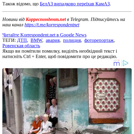
Також відомо, що
БелАЗ випадково переїхав КамАЗ
.
Новини від
Корреспондент.net
в Telegram. Підписуйтесь на
наш канал
https://t.me/korrespondentnet
Читайте Korrespondent.net в Google News
ТЕГИ:
ДТП
,
BMW
,
авария
,
полиция
,
фоторепортаж
,
Ровенская область
Якщо ви помітили помилку, виділіть необхідний текст і
натисніть Ctrl + Enter, щоб повідомити про це редакцію.