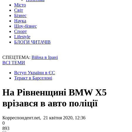
Місто
Світ
Бізнес
Наука
Шоу-бізнес
Спорт
Lifestyle
БЛОГИ ЧИТАЧІВ
СПЕЦТЕМА:
Війна в Ірані
ВСІ ТЕМИ
Вступ України в ЄС
Теракт в Барселоні
На Рівненщині BMW X5
врізався в авто поліції
Корреспондент.net, 21 квітня 2020, 12:36
0
893