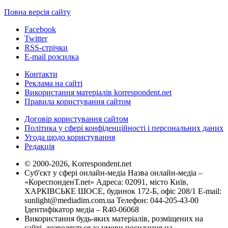
Повна версія сайту
Facebook
Twitter
RSS-стрічки
E-mail розсилка
Контакти
Реклама на сайті
Використання матеріалів korrespondent.net
Правила користування сайтом
Договір користування сайтом
Політика у сфері конфіденційності і персональних даних
Угода щодо користування
Редакція
© 2000-2026, Korrespondent.net
Суб'єкт у сфері онлайн-медіа Назва онлайн-медіа –
«КореспонденТ.net» Адреса: 02091, місто Київ,
ХАРКІВСЬКЕ ШОСЕ, будинок 172-Б, офіс 208/1 E-mail:
sunlight@mediadim.com.ua
Телефон: 044-205-43-00
Ідентифікатор медіа – R40-06068
Використання будь-яких матеріалів, розміщених на
сайті, дозволяється за умови посилання на