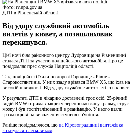
Фото: rv.npu.gov.ua
ДТП в Рівненській області
Від удару службовий автомобіль
вилетів у кювет, а позашляховик
перекинувся.
Цієї ночі біля районного центру Дубровиця на Рівненщині
сталася ДТП за участю поліцейського автомобіля. Про це
повідомляє прес-служба Нацполіції області.
Так, поліцейські їхали по дорозі Городище - Рівне -
Старокостянтинів. У них ззаду врізався BMW X5, що їхав на
високій швидкості. Від удару службове авто злетіло в кювет.
У результаті ДТП в лікарню доставлені троє осіб. 25-річний
водій BMW отримав закриту черепно-мозкову травму, струс
мозку і був госпіталізований в реанімацію. У нього взяли
зразки крові на визначення ступеня сп'яніння.
Раніше повідомлялося, що
на Кіровоградщині вантажівка
зіткнулася з легковиком
.