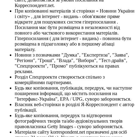
Корреспондент.net.
При копіюванні матеріалів зі сторінки « Новини України
і світу» , для інтернет - видань - обов'язкове пряме
відкрите для пошукових систем гіперпосилання .
Посилання має бути розміщена в незалежності від
повного або часткового використання матеріалів.
Гіперпосилання ( для інтернет - видань) - повинна бути
розміщена в підзаголовку або в першому абзаці
матеріалу.
Новини з позначками "Думка", "Експертиза", "Заява",
"Регіони", "Гроші", "Влада", "Вибори", "Тест-драйв",
"Спецпроекти", "Промо" публікуються на правах
реклами.
Розділ Спецпроекти створюється спільно з
комерційними партнерами.
Будь яке копіювання, публікація, передрук, чи наступне
поширення інформації, що містить посилання на
"Інтерфакс-Україна", EPA / UPG, суворо забороняється.
Власник веб-сторінки в розділі Я-Корреспондент є автор
публікації.
Будь-яке копіювання, передрук та відтворення
фотографічних творів та/або аудіовізуальних творів
правовласника Getty Images - суворо забороняється.
Матеріали сайту korrespondent.net призначені для осіб