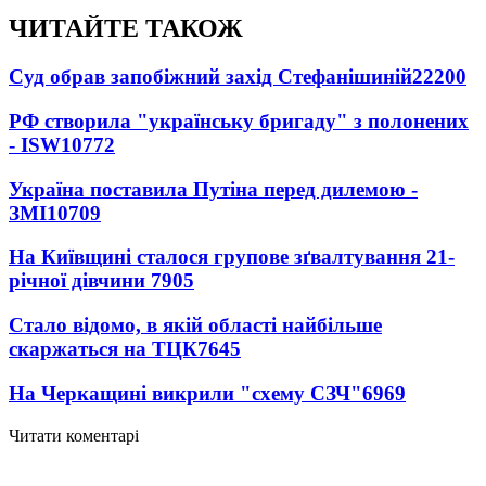
ЧИТАЙТЕ ТАКОЖ
Суд обрав запобіжний захід Стефанішиній
22200
РФ створила "українську бригаду" з полонених
- ISW
10772
Україна поставила Путіна перед дилемою -
ЗМІ
10709
На Київщині сталося групове зґвалтування 21-
річної дівчини
7905
Стало відомо, в якій області найбільше
скаржаться на ТЦК
7645
На Черкащині викрили "схему СЗЧ"
6969
Читати коментарі