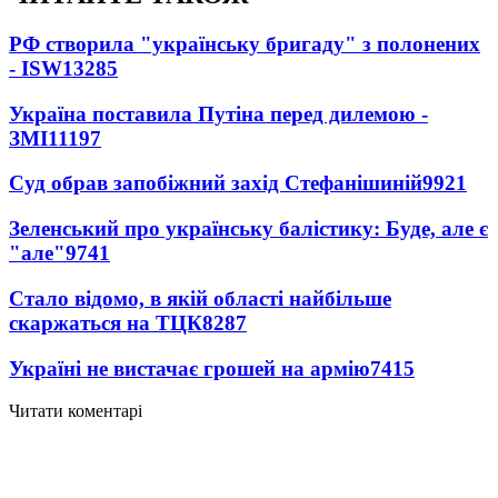
РФ створила "українську бригаду" з полонених
- ISW
13285
Україна поставила Путіна перед дилемою -
ЗМІ
11197
Суд обрав запобіжний захід Стефанішиній
9921
Зеленський про українську балістику: Буде, але є
"але"
9741
Стало відомо, в якій області найбільше
скаржаться на ТЦК
8287
Україні не вистачає грошей на армію
7415
Читати коментарі