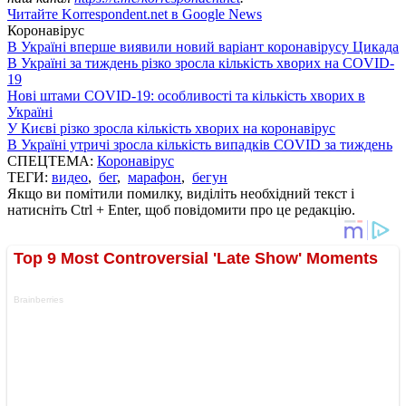
Читайте Korrespondent.net в Google News
Коронавірус
В Україні вперше виявили новий варіант коронавірусу Цикада
В Україні за тиждень різко зросла кількість хворих на COVID-
19
Нові штами COVID-19: особливості та кількість хворих в
Україні
У Києві різко зросла кількість хворих на коронавірус
В Україні утричі зросла кількість випадків COVID за тиждень
СПЕЦТЕМА:
Коронавірус
ТЕГИ:
видео
,
бег
,
марафон
,
бегун
Якщо ви помітили помилку, виділіть необхідний текст і
натисніть Ctrl + Enter, щоб повідомити про це редакцію.