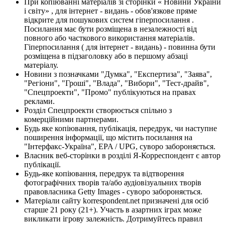
При копіюванні матеріалів зі сторінки « Новини України
і світу» , для інтернет - видань - обов'язкове пряме
відкрите для пошукових систем гіперпосилання .
Посилання має бути розміщена в незалежності від
повного або часткового використання матеріалів.
Гіперпосилання ( для інтернет - видань) - повинна бути
розміщена в підзаголовку або в першому абзаці
матеріалу.
Новини з позначками "Думка", "Експертиза", "Заява",
"Регіони", "Гроші", "Влада", "Вибори", "Тест-драйв",
"Спецпроекти", "Промо" публікуються на правах
реклами.
Розділ Спецпроекти створюється спільно з
комерційними партнерами.
Будь яке копіювання, публікація, передрук, чи наступне
поширення інформації, що містить посилання на
"Інтерфакс-Україна", EPA / UPG, суворо забороняється.
Власник веб-сторінки в розділі Я-Корреспондент є автор
публікації.
Будь-яке копіювання, передрук та відтворення
фотографічних творів та/або аудіовізуальних творів
правовласника Getty Images - суворо забороняється.
Матеріали сайту korrespondent.net призначені для осіб
старше 21 року (21+). Участь в азартних іграх може
викликати ігрову залежність. Дотримуйтесь правил