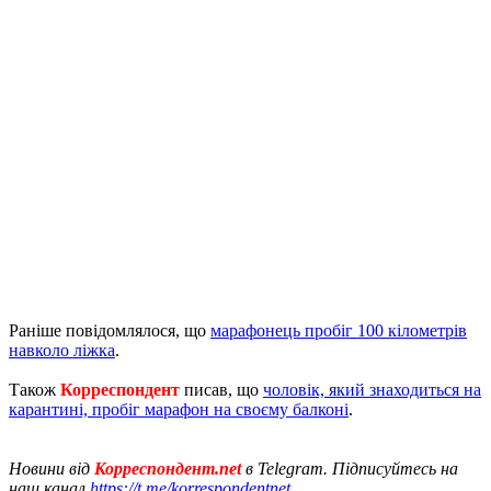
Раніше повідомлялося, що
марафонець пробіг 100 кілометрів
навколо ліжка
.
Також
Корреспондент
писав, що
чоловік, який знаходиться на
карантині, пробіг марафон на своєму балконі
.
Новини від
Корреспондент.net
в Telegram. Підписуйтесь на
наш канал
https://t.me/korrespondentnet
.