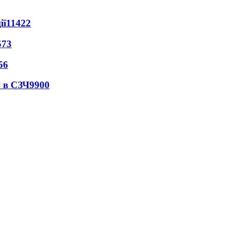
ії
11422
573
56
 в СЗЧ
9900