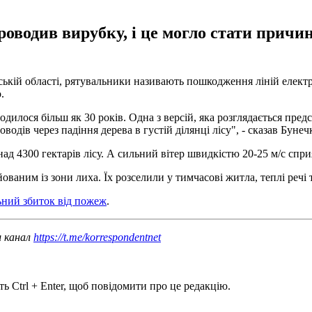
роводив вирубку, і це могло стати причин
ій області, рятувальники називають пошкодження ліній електропе
.
одилося більш як 30 років. Одна з версій, яка розглядається п
дів через падіння дерева в густій ділянці лісу", - сказав Бунеч
над 4300 гектарів лісу. А сильний вітер швидкістю 20-25 м/с с
ваним із зони лиха. Їх розселили у тимчасові житла, теплі речі 
ьний збиток від пожеж
.
ш канал
https://t.me/korrespondentnet
ь Ctrl + Enter, щоб повідомити про це редакцію.