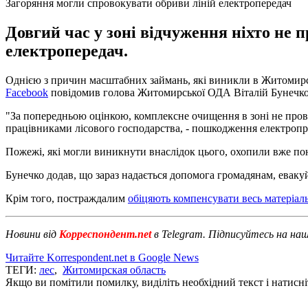
Загоряння могли спровокувати обриви ліній електропередач
Довгий час у зоні відчуження ніхто не п
електропередач.
Однією з причин масштабних займань, які виникли в Житомирськ
Facebook
повідомив голова Житомирської ОДА Віталій Бунечко
"За попередньою оцінкою, комплексне очищення в зоні не пров
працівниками лісового господарства, - пошкодження електропрово
Пожежі, які могли виникнути внаслідок цього, охопили вже по
Бунечко додав, що зараз надається допомога громадянам, евакуйо
Крім того, постраждалим
обіцяють компенсувати весь матеріал
Новини від
Корреспондент.net
в Telegram. Підписуйтесь на на
Читайте Korrespondent.net в Google News
ТЕГИ:
лес
,
Житомирская область
Якщо ви помітили помилку, виділіть необхідний текст і натисніт