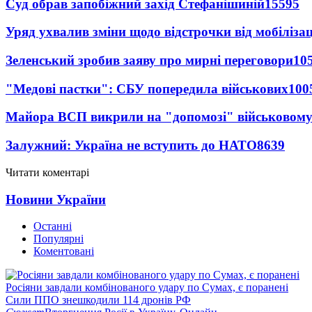
Суд обрав запобіжний захід Стефанішиній
15595
Уряд ухвалив зміни щодо відстрочки від мобілізац
Зеленський зробив заяву про мирні переговори
10
"Медові пастки": СБУ попередила військових
100
Майора ВСП викрили на "допомозі" військовому
Залужний: Україна не вступить до НАТО
8639
Читати коментарі
Новини України
Останні
Популярні
Коментовані
Росіяни завдали комбінованого удару по Сумах, є поранені
Сили ППО знешкодили 114 дронів РФ