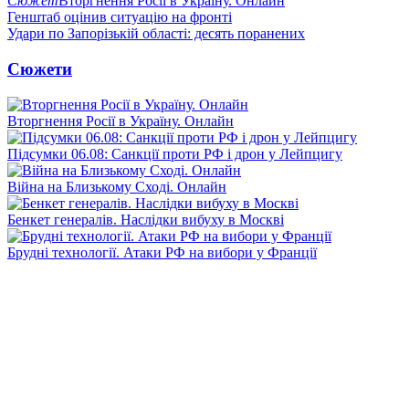
Сюжет
Вторгнення Росії в Україну. Онлайн
Генштаб оцінив ситуацію на фронті
Удари по Запорізькій області: десять поранених
Сюжети
Вторгнення Росії в Україну. Онлайн
Підсумки 06.08: Санкції проти РФ і дрон у Лейпцигу
Війна на Близькому Сході. Онлайн
Бенкет генералів. Наслідки вибуху в Москві
Брудні технології. Атаки РФ на вибори у Франції