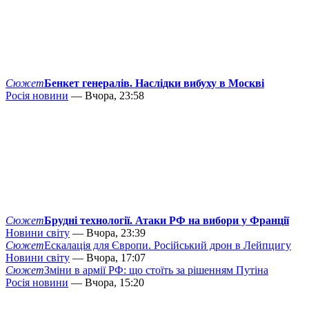
Сюжет
Бенкет генералів. Наслідки вибуху в Москві
Росія новини
— Вчора, 23:58
Сюжет
Брудні технології. Атаки РФ на вибори у Франції
Новини світу
— Вчора, 23:39
Сюжет
Ескалація для Європи. Російський дрон в Лейпцигу
Новини світу
— Вчора, 17:07
Сюжет
Зміни в армії РФ: що стоїть за рішенням Путіна
Росія новини
— Вчора, 15:20