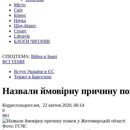
Місто
Світ
Бізнес
Наука
Шоу-бізнес
Спорт
Lifestyle
БЛОГИ ЧИТАЧІВ
СПЕЦТЕМА:
Війна в Ірані
ВСІ ТЕМИ
Вступ України в ЄС
Теракт в Барселоні
Назвали ймовірну причину по
Корреспондент.net, 22 квітня 2020, 06:14
0
981
Фото: ГСЧС