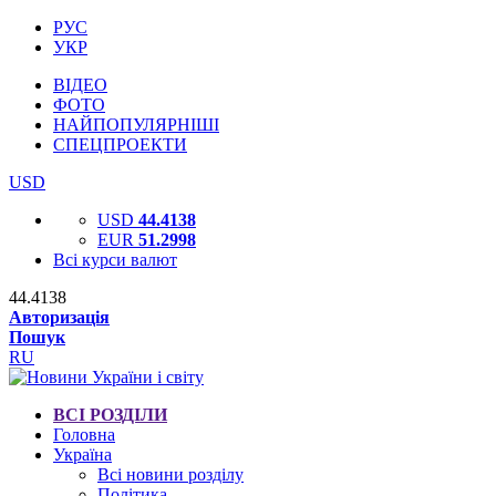
РУС
УКР
ВІДЕО
ФОТО
НАЙПОПУЛЯРНІШІ
СПЕЦПРОЕКТИ
USD
USD
44.4138
EUR
51.2998
Всі курси валют
44.4138
Авторизація
Пошук
RU
ВСІ РОЗДІЛИ
Головна
Україна
Всі новини розділу
Політика