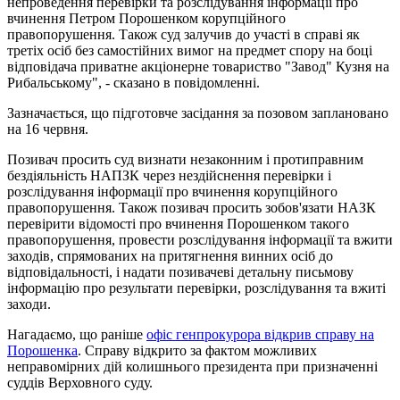
непроведення перевірки та розслідування інформації про
вчинення Петром Порошенком корупційного
правопорушення. Також суд залучив до участі в справі як
третіх осіб без самостійних вимог на предмет спору на боці
відповідача приватне акціонерне товариство "Завод" Кузня на
Рибальському", - сказано в повідомленні.
Зазначається, що підготовче засідання за позовом заплановано
на 16 червня.
Позивач просить суд визнати незаконним і протиправним
бездіяльність НАПЗК через нездійснення перевірки і
розслідування інформації про вчинення корупційного
правопорушення. Також позивач просить зобов'язати НАЗК
перевірити відомості про вчинення Порошенком такого
правопорушення, провести розслідування інформації та вжити
заходів, спрямованих на притягнення винних осіб до
відповідальності, і надати позивачеві детальну письмову
інформацію про результати перевірки, розслідування та вжиті
заходи.
Нагадаємо, що раніше
офіс генпрокурора відкрив справу на
Порошенка
. Справу відкрито за фактом можливих
неправомірних дій колишнього президента при призначенні
суддів Верховного суду.