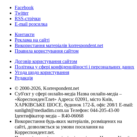
Facebook
Twitter
RSS-стрічки
E-mail розсилка
Контакти
Реклама на сайті
Використання матеріалів korrespondent.net
Правила користування сайтом
Договір користування сайтом
Політика у сфері конфіденційності і персональних даних
Угода щодо користування
Редакція
© 2000-2026, Korrespondent.net
Суб'єкт у сфері онлайн-медіа Назва онлайн-медіа –
«КореспонденТ.net» Адреса: 02091, місто Київ,
ХАРКІВСЬКЕ ШОСЕ, будинок 172-Б, офіс 208/1 E-mail:
sunlight@mediadim.com.ua
Телефон: 044-205-43-00
Ідентифікатор медіа – R40-06068
Використання будь-яких матеріалів, розміщених на
сайті, дозволяється за умови посилання на
Корреспондент.net.