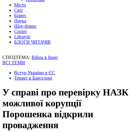
Місто
Світ
Бізнес
Наука
Шоу-бізнес
Спорт
Lifestyle
БЛОГИ ЧИТАЧІВ
СПЕЦТЕМА:
Війна в Ірані
ВСІ ТЕМИ
Вступ України в ЄС
Теракт в Барселоні
У справі про перевірку НАЗК
можливої корупції
Порошенка відкрили
провадження