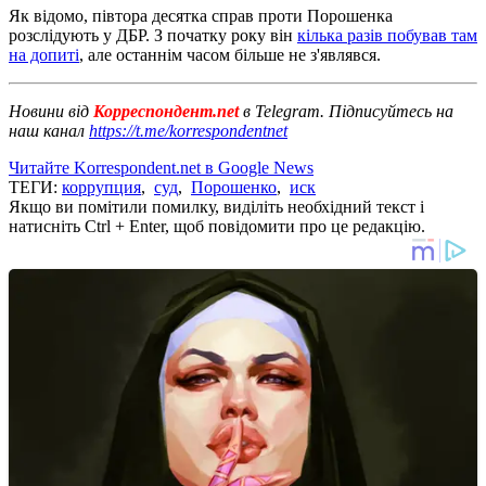
Як відомо, півтора десятка справ проти Порошенка
розслідують у ДБР. З початку року він
кілька разів побував там
на допиті
, але останнім часом більше не з'являвся.
Новини від
Корреспондент.net
в Telegram. Підписуйтесь на
наш канал
https://t.me/korrespondentnet
Читайте Korrespondent.net в Google News
ТЕГИ:
коррупция
,
суд
,
Порошенко
,
иск
Якщо ви помітили помилку, виділіть необхідний текст і
натисніть Ctrl + Enter, щоб повідомити про це редакцію.