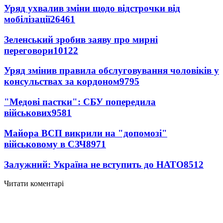
Уряд ухвалив зміни щодо відстрочки від
мобілізації
26461
Зеленський зробив заяву про мирні
переговори
10122
Уряд змінив правила обслуговування чоловіків у
консульствах за кордоном
9795
"Медові пастки": СБУ попередила
військових
9581
Майора ВСП викрили на "допомозі"
військовому в СЗЧ
8971
Залужний: Україна не вступить до НАТО
8512
Читати коментарі