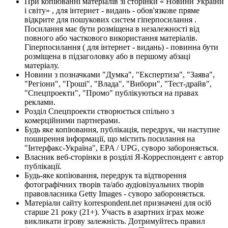
При копіюванні матеріалів зі сторінки « Новини України
і світу» , для інтернет - видань - обов'язкове пряме
відкрите для пошукових систем гіперпосилання .
Посилання має бути розміщена в незалежності від
повного або часткового використання матеріалів.
Гіперпосилання ( для інтернет - видань) - повинна бути
розміщена в підзаголовку або в першому абзаці
матеріалу.
Новини з позначками "Думка", "Експертиза", "Заява",
"Регіони", "Гроші", "Влада", "Вибори", "Тест-драйв",
"Спецпроекти", "Промо" публікуються на правах
реклами.
Розділ Спецпроекти створюється спільно з
комерційними партнерами.
Будь яке копіювання, публікація, передрук, чи наступне
поширення інформації, що містить посилання на
"Інтерфакс-Україна", EPA / UPG, суворо забороняється.
Власник веб-сторінки в розділі Я-Корреспондент є автор
публікації.
Будь-яке копіювання, передрук та відтворення
фотографічних творів та/або аудіовізуальних творів
правовласника Getty Images - суворо забороняється.
Матеріали сайту korrespondent.net призначені для осіб
старше 21 року (21+). Участь в азартних іграх може
викликати ігрову залежність. Дотримуйтесь правил