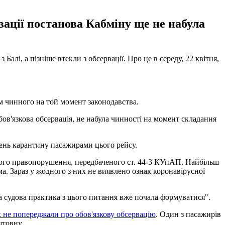
рвації постанова Кабміну ще не набула
алі, а пізніше втекли з обсервації. Про це в середу, 22 квітня,
м чинного на той момент законодавства.
ов'язкова обсервація, не набула чинності на момент складання
ень карантину пасажирами цього рейсу.
тивного правопорушення, передбаченого ст. 44-3 КУпАП. Найбільш
а. Зараз у жодного з них не виявлено ознак коронавірусної
а судова практика з цього питання вже почала формуватися".
х не попереджали про обов'язкову обсервацію
. Один з пасажирів
штовну.