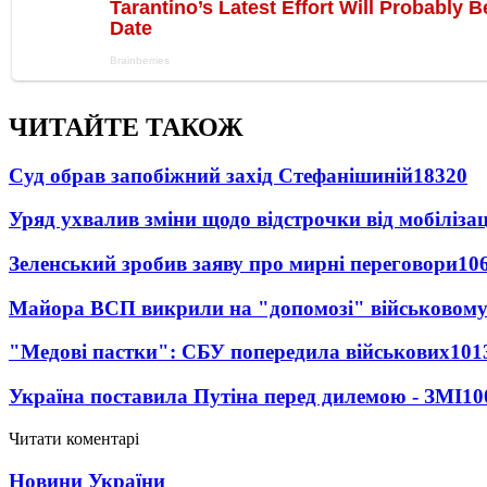
ЧИТАЙТЕ ТАКОЖ
Суд обрав запобіжний захід Стефанішиній
18320
Уряд ухвалив зміни щодо відстрочки від мобілізац
Зеленський зробив заяву про мирні переговори
10
Майора ВСП викрили на "допомозі" військовому
"Медові пастки": СБУ попередила військових
101
Україна поставила Путіна перед дилемою - ЗМІ
10
Читати коментарі
Новини України