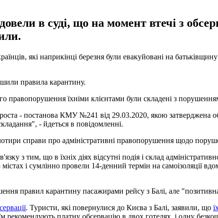
овели в суді, що на момент втечі з обсе
или.
нців, які наприкінці березня були евакуйовані на батьківщину з Б
рушили правила карантину.
ого правопорушення їхніми клієнтами були складені з порушення
роста - постанова КМУ №241 від 29.03.2020, якою затверджена об
складання", - йдеться в повідомленні.
 чотири справи про адміністративні правопорушення щодо поруш
в'язку з тим, що в їхніх діях відсутні подія і склад адміністра
містах і сумлінно провели 14-денний термін на самоізоляції вдом
шення правил карантину пасажирами рейсу з Балі, але "позитивн
сервації
. Туристи, які повернулися до Києва з Балі, заявили, що
ї
їм рекомендують платну обсервацію в двох готелях, і одну безко