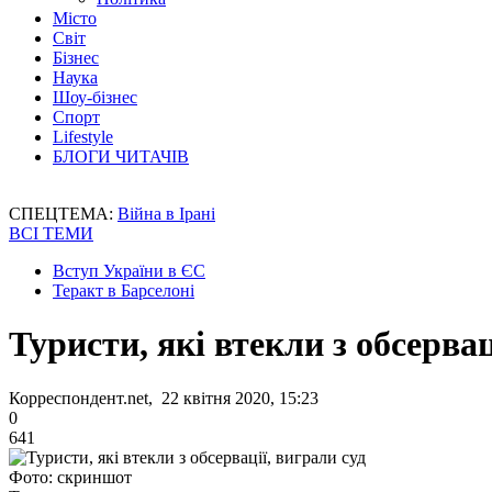
Місто
Світ
Бізнес
Наука
Шоу-бізнес
Спорт
Lifestyle
БЛОГИ ЧИТАЧІВ
СПЕЦТЕМА:
Війна в Ірані
ВСІ ТЕМИ
Вступ України в ЄС
Теракт в Барселоні
Туристи, які втекли з обсервац
Корреспондент.net, 22 квітня 2020, 15:23
0
641
Фото: скриншот