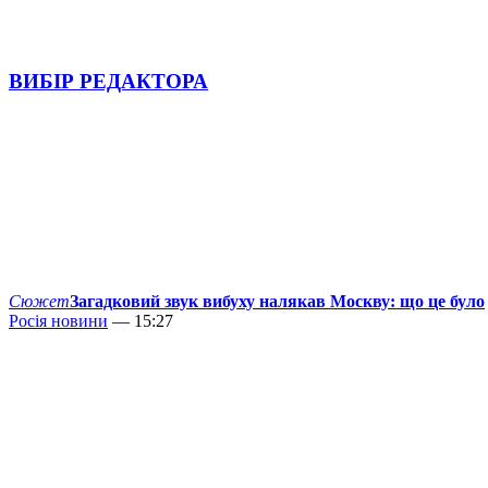
ВИБІР РЕДАКТОРА
Сюжет
Загадковий звук вибуху налякав Москву: що це було
Росія новини
— 15:27