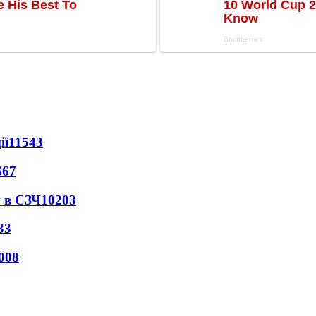
ії
11543
667
 в СЗЧ
10203
33
008