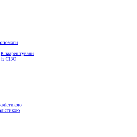
 допомоги
ЦК заарештували
із СІЗО
балістикою