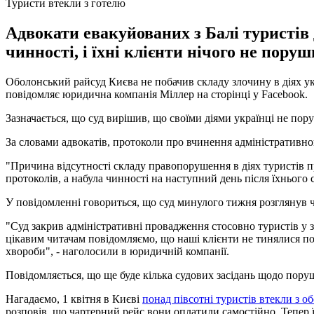
Туристи втекли з готелю
Адвокати евакуйованих з Балі туристів д
чинності, і їхні клієнти нічого не поруш
Оболонський райсуд Києва не побачив складу злочину в діях украї
повідомляє юридична компанія Міллер на сторінці у Facebook.
Зазначається, що суд вирішив, що своїми діями українці не по
За словами адвокатів, протоколи про вчинення адміністративн
"Причина відсутності складу правопорушення в діях туристів п
протоколів, а набула чинності на наступний день після їхнього 
У повідомленні говориться, що суд минулого тижня розглянув
"Суд закрив адміністративні провадження стосовно туристів у з
цікавим читачам повідомляємо, що наші клієнти не тинялися по 
хвороби", - наголосили в юридичній компанії.
Повідомляється, що ще буде кілька судових засідань щодо пору
Нагадаємо, 1 квітня в Києві
понад півсотні туристів втекли з об
розповів, що чартерний рейс вони оплатили самостійно. Тепер 