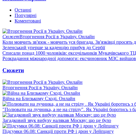
Останні
Популярні
Коментовані
Сюжет
Вторгнення Росії в Україну. Онлайн
Коли мовчить зв'язок - мовчить уся бригада. Зв'язківці просять
Зеленський уперше за каденцію прибув до Сербії
Списали понад 1000 чоловіків: ексочільників Мукачівського Т
Розкрадання міжнародної допомоги: ексчиновник МЗС вийшов 
Сюжети
Вторгнення Росії в Україну. Онлайн
Війна на Близькому Сході. Онлайн
"Полювати на лучника, а не на стрілу". Як Україні боротись з 
Загадковий звук вибуху налякав Москву: що це було
Підсумки 06.08: Санкції проти РФ і дрон у Лейпцигу