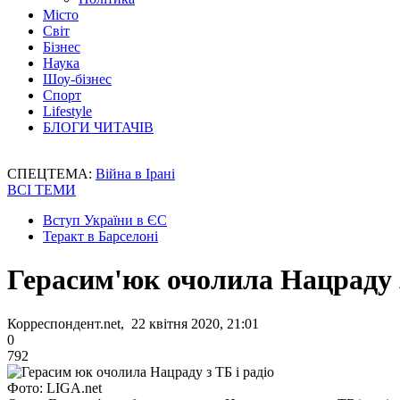
Місто
Світ
Бізнес
Наука
Шоу-бізнес
Спорт
Lifestyle
БЛОГИ ЧИТАЧІВ
СПЕЦТЕМА:
Війна в Ірані
ВСІ ТЕМИ
Вступ України в ЄС
Теракт в Барселоні
Герасим'юк очолила Нацраду з
Корреспондент.net, 22 квітня 2020, 21:01
0
792
Фото: LIGA.net