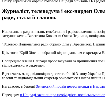
Ольгу Герасим'юк обрано головою Нацради з питань ТБ і раді
Журналіст, телеведуча і екс-нардеп Ол
ради, стала її главою.
Національна рада з питань телебачення і радіомовлення на засід
заступниками - Валентина Коваля та Олега Черниша, повідомл
"Головою Національної ради обрано Ольгу Герасим'юк. Першим 
Крім того, Юрій Зіневич обраний відповідальним секретарем Н
Попередньо члени Нацради проголосували за припинення повно
відповідального секретаря.
Відзначається, що, відповідно до статей 9 і 10 Закону України
голови та відповідальний секретар обираються з числа членів
Нагадаємо, в березні
Зеленський провів перестановки в Нацраді 
Перед цим
в Нацраді заявили про необхідність російськомовног