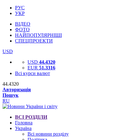
РУС
УКР
ВІДЕО
ФОТО
НАЙПОПУЛЯРНІШІ
СПЕЦПРОЕКТИ
USD
USD
44.4320
EUR
51.3316
Всі курси валют
44.4320
Авторизація
Пошук
RU
ВСІ РОЗДІЛИ
Головна
Україна
Всі новини розділу
Політика