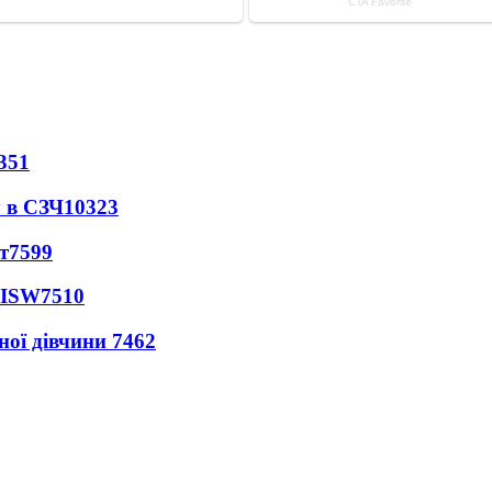
351
 в СЗЧ
10323
т
7599
 ISW
7510
ної дівчини
7462