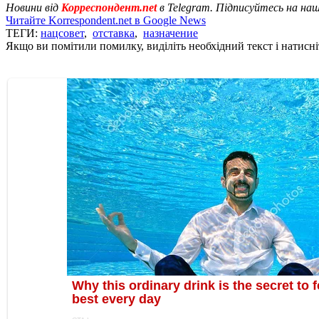
Новини від
Корреспондент.net
в Telegram. Підписуйтесь на на
Читайте Korrespondent.net в Google News
ТЕГИ:
нацсовет
,
отставка
,
назначение
Якщо ви помітили помилку, виділіть необхідний текст і натисніт