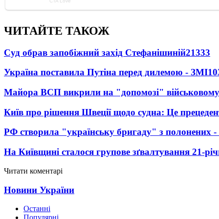
ЧИТАЙТЕ ТАКОЖ
Суд обрав запобіжний захід Стефанішиній
21333
Україна поставила Путіна перед дилемою - ЗМІ
10
Майора ВСП викрили на "допомозі" військовому
Київ про рішення Швеції щодо судна: Це прецеден
РФ створила "українську бригаду" з полонених -
На Київщині сталося групове зґвалтування 21-річ
Читати коментарі
Новини України
Останні
Популярні