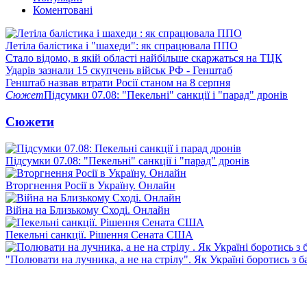
Коментовані
Летіла балістика і "шахеди": як спрацювала ППО
Стало відомо, в якій області найбільше скаржаться на ТЦК
Ударів зазнали 15 скупчень військ РФ - Генштаб
Генштаб назвав втрати Росії станом на 8 серпня
Сюжет
Підсумки 07.08: "Пекельні" санкції і "парад" дронів
Сюжети
Підсумки 07.08: "Пекельні" санкції і "парад" дронів
Вторгнення Росії в Україну. Онлайн
Війна на Близькому Сході. Онлайн
Пекельні санкції. Рішення Сената США
"Полювати на лучника, а не на стрілу". Як Україні боротись з 