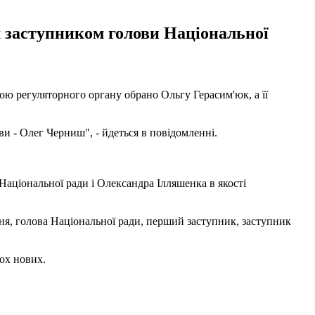
м заступником голови Національної
овою регуляторного органу обрано Ольгу Герасим'юк, а її
 - Олег Черниш", - йдеться в повідомленні.
ціональної ради і Олександра Ілляшенка в якості
ння, голова Національної ради, перший заступник, заступник
ох нових.