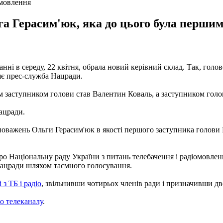
омовлення
ьга Герасим'юк, яка до цього була перши
анні в середу, 22 квітня, обрала новий керівний склад. Так, гол
яє прес-служба Нацради.
заступником голови став Валентин Коваль, а заступником голови
ацради.
важень Ольги Герасим'юк в якості першого заступника голови На
 Про Національну раду України з питань телебачення і радіомовле
 Нацради шляхом таємного голосування.
з ТБ і радіо
, звільнивши чотирьох членів ради і призначивши дв
о телеканалу
.