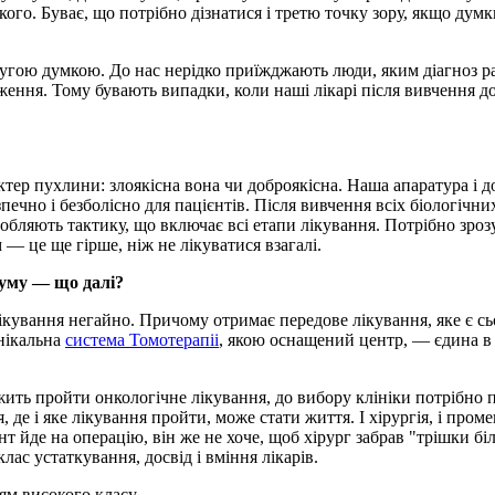
кого. Буває, що потрібно дізнатися і третю точку зору, якщо дум
 другою думкою. До нас нерідко приїжджають люди, яким діагноз 
дження. Тому бувають випадки, коли наші лікарі після вивчення 
тер пухлини: злоякісна вона чи доброякісна. Наша апаратура і до
печно і безболісно для пацієнтів. Після вивчення всіх біологіч
обляють тактику, що включає всі етапи лікування. Потрібно зроз
— це ще гірше, ніж не лікуватися взагалі.
іуму — що далі?
ування негайно. Причому отримає передове лікування, яке є сьог
Унікальна
система Томотерапіі
, якою оснащений центр, — єдина в 
ть пройти онкологічне лікування, до вибору клініки потрібно п
 де і яке лікування пройти, може стати життя. І хірургія, і проме
т йде на операцію, він же не хоче, щоб хірург забрав "трішки бі
лас устаткування, досвід і вміння лікарів.
лям високого класу