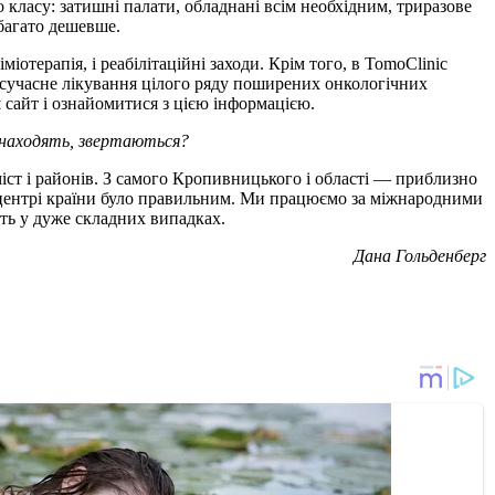
 класу: затишні палати, обладнані всім необхідним, триразове
багато дешевше.
іотерапія, і реабілітаційні заходи. Крім того, в TomoClinic
расучасне лікування цілого ряду поширених онкологічних
 сайт і ознайомитися з цією інформацією.
 знаходять, звертаються?
іст і районів. З самого Кропивницького і області — приблизно
 в центрі країни було правильним. Ми працюємо за міжнародними
іть у дуже складних випадках.
Дана Гольденберг