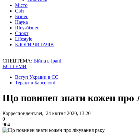
Місто
Світ
Бізнес
Наука
Шоу-бізнес
Спорт
Lifestyle
БЛОГИ ЧИТАЧІВ
СПЕЦТЕМА:
Війна в Ірані
ВСІ ТЕМИ
Вступ України в ЄС
Теракт в Барселоні
Що повинен знати кожен про 
Корреспондент.net, 24 квітня 2020, 13:20
0
904