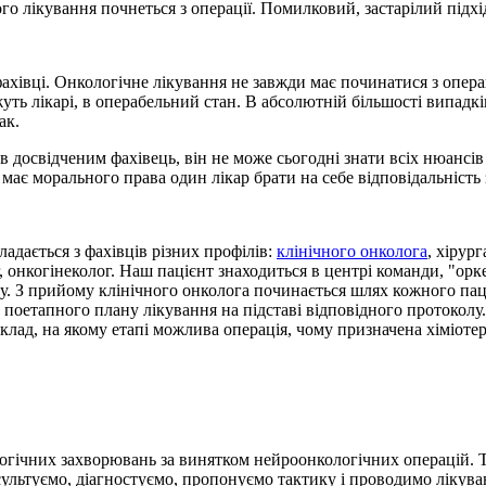
го лікування почнеться з операції. Помилковий, застарілий підхі
хівці. Онкологічне лікування не завжди має починатися з операц
уть лікарі, в операбельний стан. В абсолютній більшості випадк
ак.
 досвідченим фахівець, він не може сьогодні знати всіх нюансів
має морального права один лікар брати на себе відповідальність
адається з фахівців різних профілів:
клінічного онколога
, хірур
, онкогінеколог. Наш пацієнт знаходиться в центрі команди, "орк
ку. З прийому клінічного онколога починається шлях кожного пац
оетапного плану лікування на підставі відповідного протоколу. 
лад, на якому етапі можлива операція, чому призначена хіміотер
ічних захворювань за винятком нейроонкологічних операцій. Так
нсультуємо, діагностуємо, пропонуємо тактику і проводимо ліку