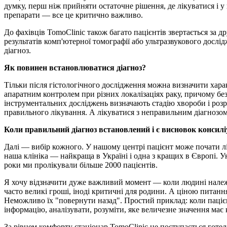
думку, перш ніж прийняти остаточне рішення, де лікуватися і у 
препарати — все це критично важливо.
До фахівців TomoClinic також багато пацієнтів звертається за
результатів комп'ютерної томографії або ультразвукового дослі
діагноз.
Як повинен встановлюватися діагноз?
Тільки після гістологічного дослідження можна визначити харак
апаратним контролем при різних локалізаціях раку, причому без
інструментальних досліджень визначають стадію хвороби і розр
правильного лікування. А лікуватися з неправильним діагнозом 
Коли правильний діагноз встановлений і є висновок консил
Далі — вибір кожного. У нашому центрі пацієнт може почати лік
наша клініка — найкраща в Україні і одна з кращих в Європі. 
роки ми пролікували більше 2000 пацієнтів.
Я хочу відзначити дуже важливий момент — коли людині належи
часто великі гроші, іноді критичні для родини. А ціною питання,
Неможливо їх "повернути назад". Простий приклад: коли пацієн
інформацію, аналізувати, розуміти, яке величезне значення має к
За рівнем комфорту стаціонар TomoClinic не поступається готе