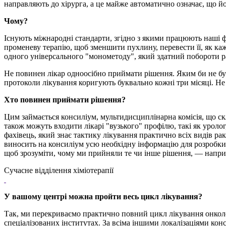
направляють до хірурга, а це майже автоматично означає, що йо
Чому?
Існують міжнародні стандарти, згідно з якими працюють наші фа
променеву терапію, щоб зменшити пухлину, перевести її, як каж
одного універсального "монометоду", який здатний побороти р
Не повинен лікар одноосібно приймати рішення. Яким би не був
протоколи лікування коригують буквально кожні три місяці. Не 
Хто повинен приймати рішення?
Цим займається консиліум, мультидисциплінарна комісія, що скл
також можуть входити лікарі "вузького" профілю, такі як уролог
фахівець, який знає тактику лікування практично всіх видів ра
виносить на консиліум усю необхідну інформацію для розробки п
щоб зрозуміти, чому ми прийняли те чи інше рішення, — наприк
Сучасне відділення хіміотерапії
У вашому центрі можна пройти весь цикл лікування?
Так, ми перекриваємо практично повний цикл лікування онколог
спеціалізованих інститутах. За всіма іншими локалізаціями ко