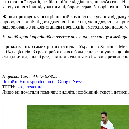
інтенсивної терапії, реабілітаційне відділення, перев'язочна. Н
харчування з індивідуальним підбором страв. У порівнянні з б
Жінки проходять у центрі повний комплекс лікування від раку мол
проводять клінічні дослідження. Пацієнти, які підходять за кр
захворювань з використанням препаратів і методів, які недосту
У нашій країні традиційно вважається, що все краще в медици
Приїжджають з самих різних куточків України: з Херсона, Мико
20% пацієнтів. За роки роботи я все більше переконуюся, що р
стандартами, і наші результати лікування такі ж, як в розвине
Ліцензія: Серія АЕ № 638025
Читайте Korrespondent.net в Google News
ТЕГИ:
рак
,
лечение
Якщо ви помітили помилку, виділіть необхідний текст і натисніт