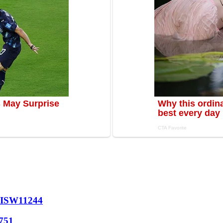
 ISW
11244
751