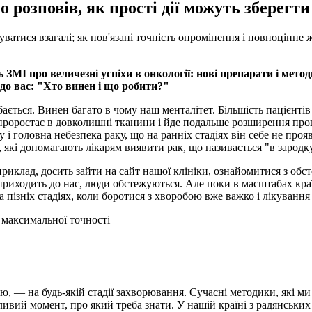
озповів, як прості дії можуть зберегти
атися взагалі; як пов'язані точність опромінення і повноцінне жи
 про величезні успіхи в онкології: нові препарати і методи, о
до вас: "Хто винен і що робити?"
ається. Винен багато в чому наш менталітет. Більшість пацієнтів
а проростає в довколишні тканини і йде подальше розширення про
і головна небезпека раку, що на ранніх стадіях він себе не про
 які допомагають лікарям виявити рак, що називається "в зародк
риклад, досить зайти на сайт нашої клініки, ознайомитися з обс
 приходить до нас, люди обстежуються. Але поки в масштабах краї
а пізніх стадіях, коли боротися з хворобою вже важко і лікуванн
 максимальної точності
ю, — на будь-якій стадії захворювання. Сучасні методики, які м
вий момент, про який треба знати. У нашій країні з радянських ч