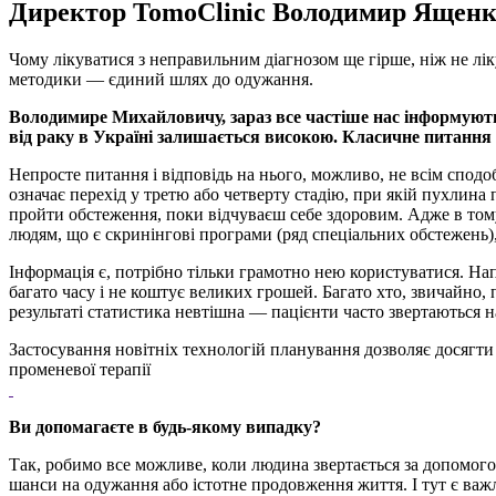
Директор TomoClinic Володимир Ященко р
Чому лікуватися з неправильним діагнозом ще гірше, ніж не лікув
методики — єдиний шлях до одужання.
Володимире Михайловичу, зараз все частіше нас інформують ЗМІ
від раку в Україні залишається високою. Класичне питання 
Непросте питання і відповідь на нього, можливо, не всім сподоб
означає перехід у третю або четверту стадію, при якій пухлин
пройти обстеження, поки відчуваєш себе здоровим. Адже в тому 
людям, що є скринінгові програми (ряд спеціальних обстежень),
Інформація є, потрібно тільки грамотно нею користуватися. Нап
багато часу і не коштує великих грошей. Багато хто, звичайно,
результаті статистика невтішна — пацієнти часто звертаються н
Застосування новітніх технологій планування дозволяє досягти
променевої терапії
Ви допомагаєте в будь-якому випадку?
Так, робимо все можливе, коли людина звертається за допомого
шанси на одужання або істотне продовження життя. І тут є важли