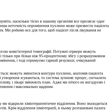
уміти, наскільки тісно в нашому організмі все прилягає одне
менша неточність опромінення пухлини може призвести пацієнта
тя. Ми робимо все для того, щоб пацієнт після лікування не
могою комп'ютерної томографії. Потужні сервери можуть
і тільки при більш ніж 95-процентному збігу з розрахунковим
мінення, і тоді отримуємо гарний результат, очікуваний
юється: можуть змінитися контури пухлини, анатомія пацієнта
і утворення зсуваються, то система зупиняє процес, сигналить
ливу, і лікарі змінюють план. Адже ми нічого не вигадуємо і
ективним і максимально щадним.
му ми відкрили хіміотерапевтичне відділення. Воно знаходиться
тів. Крім відділення хіміотерапії, в ньому розташовані палата