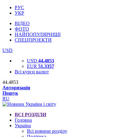
РУС
УКР
ВІДЕО
ФОТО
НАЙПОПУЛЯРНІШІ
СПЕЦПРОЕКТИ
USD
USD
44.4853
EUR
51.3357
Всі курси валют
44.4853
Авторизація
Пошук
RU
ВСІ РОЗДІЛИ
Головна
Україна
Всі новини розділу
Політика