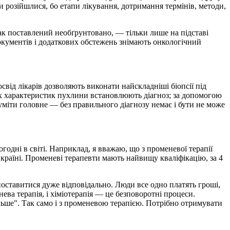
ки розійшлися, бо етапи лікування, дотримання термінів, методи,
рак поставлений необґрунтовано, — тільки лише на підставі
документів і додаткових обстежень знімають онкологічний
свід лікарів дозволяють виконати найскладніші біопсії під
них характеристик пухлини встановлюють діагноз; за допомогою
уміти головне — без правильного діагнозу немає і бути не може
одні в світі. Наприклад, я вважаю, що з променевої терапії
країні. Променеві терапевти мають найвищу кваліфікацію, за 4
оставитися дуже відповідально. Люди все одно платять гроші,
нева терапія, і хіміотерапія — це безповоротні процеси.
льше". Так само і з променевою терапією. Потрібно отримувати