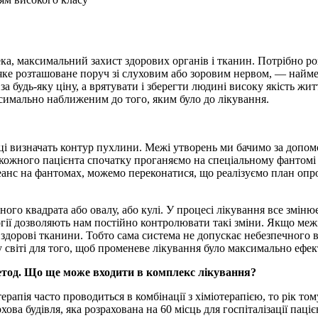
а, максимальний захист здорових органів і тканин. Потрібно роз
, яке розташоване поруч зі слуховим або зоровим нервом, — най
а будь-яку ціну, а врятувати і зберегти людині високу якість жит
симально наближеним до того, яким було до лікування.
вці визначать контур пухлини. Межі утворень ми бачимо за допо
кожного пацієнта спочатку проганяємо на спеціальному фантомі 
анс на фантомах, можемо переконатися, що реалізуємо план опро
ого квадрата або овалу, або кулі. У процесі лікування все змін
логії дозволяють нам постійно контролювати такі зміни. Якщо меж
дорові тканини. Тобто сама система не допускає небезпечного вп
 у світі для того, щоб променеве лікування було максимально еф
етод. Що ще може входити в комплекс лікування?
рапія часто проводиться в комбінації з хіміотерапією, то рік то
а будівля, яка розрахована на 60 місць для госпіталізації пацієн