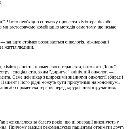
д.
ії. Часто необхідно спочатку провести хіміотерапію або
ів ми застосовуємо комбінацію методів саме тому, що немає
 — занадто стрімко розвивається онкологія, міжнародні
 за життя людини.
га, хіміотерапевта, променевого терапевта, патолога. До неї
естру" спеціалістів, яким "диригує" клінічний онколог, —
ієнта. Саме цей лікар з широкими знаннями онкології збирає і
Пацієнт і його рідні можуть бути присутніми на консиліумі,
апія або променева терапія перед хірургічним втручанням.
 вже склалося за багато років, що ці операції виконують у
вання. Причому завжди рекомендуємо пацієнтам отримати другу