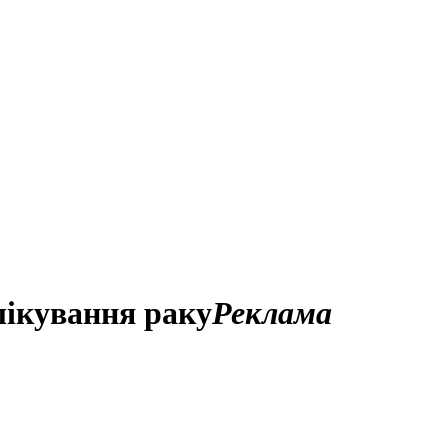
лікування раку
Реклама