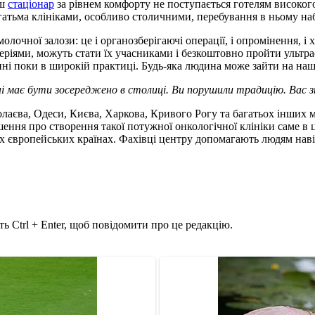
аш
стаціонар
за рівнем комфорту не поступається готелям високого
агатьма клініками, особливо столичними, перебування в ньому на
очної залози: це і органозберігаючі операції, і опромінення, і хім
итеріями, можуть стати їх учасниками і безкоштовно пройти ульт
пні поки в широкій практиці. Будь-яка людина може зайти на наш
ні має бути зосереджено в столиці. Ви порушили традицію. Вас
лаєва, Одеси, Києва, Харкова, Кривого Рогу та багатьох інших м
ішення про створення такої потужної онкологічної клініки саме
них європейських країнах. Фахівці центру допомагають людям нав
ь Ctrl + Enter, щоб повідомити про це редакцію.