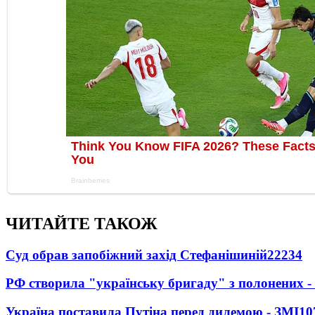
ЧИТАЙТЕ ТАКОЖ
Суд обрав запобіжний захід Стефанішиній
22234
РФ створила "українську бригаду" з полонених -
Україна поставила Путіна перед дилемою - ЗМІ
10