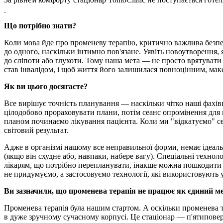
Що потрібно знати?
Коли мова йде про променеву терапію, критично важлива безпек
до одного, наскільки інтимно пов'язане. Уявіть новоутворення
до сліпоти або глухоти. Тому наша мета — не просто врятувати з
став інвалідом, і щоб життя його залишилася повноцінним, мак
Як ви цього досягаєте?
Все вирішує точність планування — наскільки чітко наші фахі
цілодобово прораховувати плани, потім сеанс опромінення для 
планом починаємо лікування пацієнта. Коли ми "відкатуємо" се
світовий результат.
Адже в організмі нашому все неправильної форми, немає ідеальн
(якщо він схудне або, навпаки, набере вагу). Спеціальні техно
лікарям, що потрібно перепланувати, інакше можна пошкодити з
не придумуємо, а застосовуємо технології, які використовують
Ви зазначили, що променева терапія не працює як єдиний м
Променева терапія була нашим стартом. А оскільки променева те
в дуже зручному сучасному корпусі. Це стаціонар — п'ятиповерхов