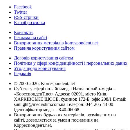
Facebook
Twitter
RSS-стрічки
E-mail розсилка
Контакти
Реклама на сайті
Використання матеріалів korrespondent.net
Правила користування сайтом
Договір користування сайтом
Політика у сфері конфіденційності і персональних даних
Угода щодо користування
Редакція
© 2000-2026, Korrespondent.net
Суб'єкт у сфері онлайн-медіа Назва онлайн-медіа –
«КореспонденТ.net» Адреса: 02091, місто Київ,
ХАРКІВСЬКЕ ШОСЕ, будинок 172-Б, офіс 208/1 E-mail:
sunlight@mediadim.com.ua
Телефон: 044-205-43-00
Ідентифікатор медіа – R40-06068
Використання будь-яких матеріалів, розміщених на
сайті, дозволяється за умови посилання на
Корреспондент.net.