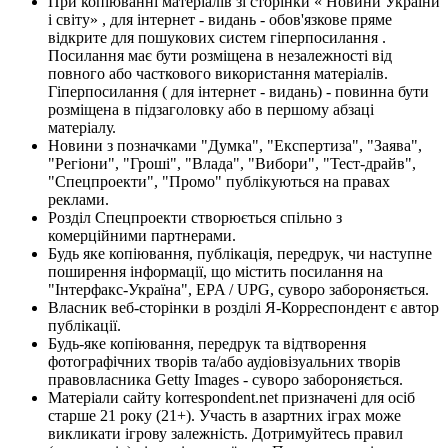
При копіюванні матеріалів зі сторінки « Новини України
і світу» , для інтернет - видань - обов'язкове пряме
відкрите для пошукових систем гіперпосилання .
Посилання має бути розміщена в незалежності від
повного або часткового використання матеріалів.
Гіперпосилання ( для інтернет - видань) - повинна бути
розміщена в підзаголовку або в першому абзаці
матеріалу.
Новини з позначками "Думка", "Експертиза", "Заява",
"Регіони", "Гроші", "Влада", "Вибори", "Тест-драйв",
"Спецпроекти", "Промо" публікуються на правах
реклами.
Розділ Спецпроекти створюється спільно з
комерційними партнерами.
Будь яке копіювання, публікація, передрук, чи наступне
поширення інформації, що містить посилання на
"Інтерфакс-Україна", EPA / UPG, суворо забороняється.
Власник веб-сторінки в розділі Я-Корреспондент є автор
публікації.
Будь-яке копіювання, передрук та відтворення
фотографічних творів та/або аудіовізуальних творів
правовласника Getty Images - суворо забороняється.
Матеріали сайту korrespondent.net призначені для осіб
старше 21 року (21+). Участь в азартних іграх може
викликати ігрову залежність. Дотримуйтесь правил