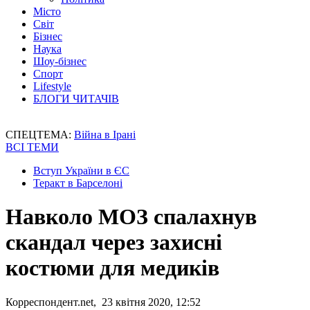
Місто
Світ
Бізнес
Наука
Шоу-бізнес
Спорт
Lifestyle
БЛОГИ ЧИТАЧІВ
СПЕЦТЕМА:
Війна в Ірані
ВСІ ТЕМИ
Вступ України в ЄС
Теракт в Барселоні
Навколо МОЗ спалахнув
скандал через захисні
костюми для медиків
Корреспондент.net, 23 квітня 2020, 12:52