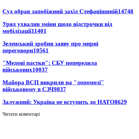
Суд обрав запобіжний захід Стефанішиній
14748
Уряд ухвалив зміни щодо відстрочки від
мобілізації
11401
Зеленський зробив заяву про мирні
переговори
10561
"Медові пастки": СБУ попередила
військових
10037
Майора ВСП викрили на "допомозі"
військовому в СЗЧ
9837
Залужний: Україна не вступить до НАТО
8629
Читати коментарі