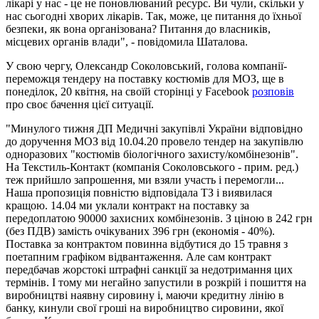
лікарі у нас - це не поновлюваний ресурс. Ви чули, скільки у
нас сьогодні хворих лікарів. Так, може, це питання до їхньої
безпеки, як вона організована? Питання до власників,
місцевих органів влади", - повідомила Шаталова.
У свою чергу, Олександр Соколовський, голова компанії-
переможця тендеру на поставку костюмів для МОЗ, ще в
понеділок, 20 квітня, на своїй сторінці у Facebook
розповів
про своє бачення цієї ситуації.
"Минулого тижня ДП Медичні закупівлі України відповідно
до доручення МОЗ від 10.04.20 провело тендер на закупівлю
одноразових "костюмів біологічного захисту/комбінезонів".
На Текстиль-Контакт (компанія Соколовського - прим. ред.)
теж прийшло запрошення, ми взяли участь і перемогли...
Наша пропозиція повністю відповідала ТЗ і виявилася
кращою. 14.04 ми уклали контракт на поставку за
передоплатою 90000 захисних комбінезонів. З ціною в 242 грн
(без ПДВ) замість очікуваних 396 грн (економія - 40%).
Поставка за контрактом повинна відбутися до 15 травня з
поетапним графіком відвантаження. Але сам контракт
передбачав жорстокі штрафні санкції за недотримання цих
термінів. І тому ми негайно запустили в розкрій і пошиття на
виробництві наявну сировину і, маючи кредитну лінію в
банку, кинули свої гроші на виробництво сировини, якої