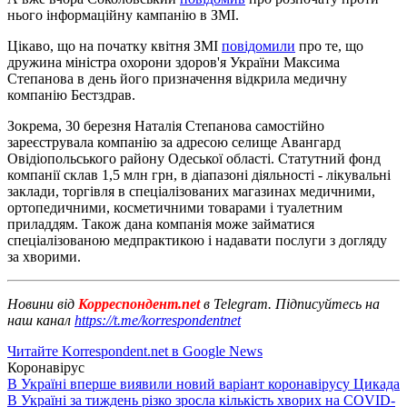
нього інформаційну кампанію в ЗМІ.
Цікаво, що на початку квітня ЗМІ
повідомили
про те, що
дружина міністра охорони здоров'я України Максима
Степанова в день його призначення відкрила медичну
компанію Бестздрав.
Зокрема, 30 березня Наталія Степанова самостійно
зареєструвала компанію за адресою селище Авангард
Овідіопольського району Одеської області. Статутний фонд
компанії склав 1,5 млн грн, в діапазоні діяльності - лікувальні
заклади, торгівля в спеціалізованих магазинах медичними,
ортопедичними, косметичними товарами і туалетним
приладдям. Також дана компанія може займатися
спеціалізованою медпрактикою і надавати послуги з догляду
за хворими.
Новини від
Корреспондент.net
в Telegram. Підписуйтесь на
наш канал
https://t.me/korrespondentnet
Читайте Korrespondent.net в Google News
Коронавірус
В Україні вперше виявили новий варіант коронавірусу Цикада
В Україні за тиждень різко зросла кількість хворих на COVID-