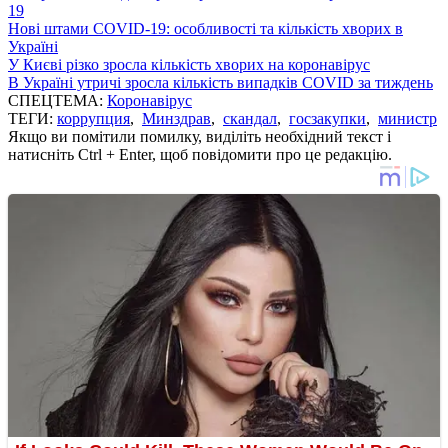
19
Нові штами COVID-19: особливості та кількість хворих в
Україні
У Києві різко зросла кількість хворих на коронавірус
В Україні утричі зросла кількість випадків COVID за тиждень
СПЕЦТЕМА:
Коронавірус
ТЕГИ:
коррупция
,
Минздрав
,
скандал
,
госзакупки
,
министр
Якщо ви помітили помилку, виділіть необхідний текст і
натисніть Ctrl + Enter, щоб повідомити про це редакцію.