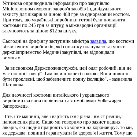
Устинова оприлюднила інформацію про закупівлю
Міністерством охорони здоров'я засобів індивідуального
захисту для лікарів за ціною 488 грн за одноразовий костюм.
При тому, що українські виробники готові були поставити
костюми по 245 грн за штуку, а міжнародні організації
закуповують за ціною $12 за штуку.
Сьогодні на брифінгу заступник міністра
заявила
, що костюми
вітчизняних виробників, які спочатку планувало закупити
держпідприємство Медичні закупівлі, не відповідали
вимогам.
"За висновком Держспоживслужби, цей одяг робочий, він не
має повної ізоляції. Там шви прошиті голкою. Вони повинні
бути проклеєні, щоб забезпечити повну ізоляцію", - зазначила
Шаталова.
Для наочності костюми китайського і українського
виробництва вона порівняла з автомобілями Volkswagen і
Запорожець.
"І те, і те машини, але і вартість їхня різна і вміст різний, і
наповнення різне. Якщо ми говоримо про захист наших
лікарів, які щодня працюють з хворими на коронавірус, то ми,
як держава, повинні гарантувати їм здоров'я і життя. Тому що