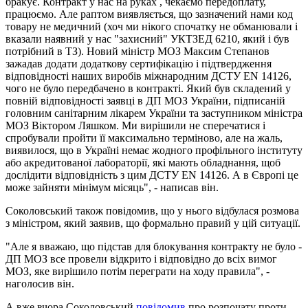
бракує. Контракт у нас на руках , чекаємо передоплату,
працюємо. Але раптом виявляється, що зазначений нами код
товару не медичний (хоч ми нікого спочатку не обманювали і
вказали наявний у нас "захисний" УКТЗЕД 6210, який і був
потрібний в ТЗ). Новий міністр МОЗ Максим Степанов
зажадав додати додаткову сертифікацію і підтвердження
відповідності наших виробів міжнародним ДСТУ EN 14126,
чого не було передбачено в контракті. Який був складений у
повній відповідності заявці в ДП МОЗ України, підписаній
головним санітарним лікарем України та заступником міністра
МОЗ Віктором Ляшком. Ми вирішили не сперечатися і
спробували пройти її максимально терміново, але на жаль,
виявилося, що в Україні немає жодного профільного інституту
або акредитованої лабораторії, які мають обладнання, щоб
дослідити відповідність з цим ДСТУ EN 14126. А в Європі це
може зайняти мінімум місяць", - написав він.
Соколовський також повідомив, що у нього відбулася розмова
з міністром, який заявив, що формально правий у цій ситуації.
"Але я вважаю, що підстав для блокування контракту не було -
ДП МОЗ все провели відкрито і відповідно до всіх вимог
МОЗ, яке вирішило потім переграти на ходу правила", -
наголосив він.
А вже вчора Соколовський
повідомив
про розпочату проти