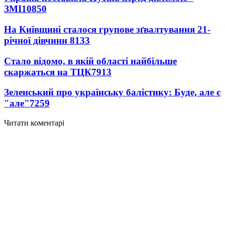
ЗМІ
10850
На Київщині сталося групове зґвалтування 21-
річної дівчини
8133
Стало відомо, в якій області найбільше
скаржаться на ТЦК
7913
Зеленський про українську балістику: Буде, але є
"але"
7259
Читати коментарі