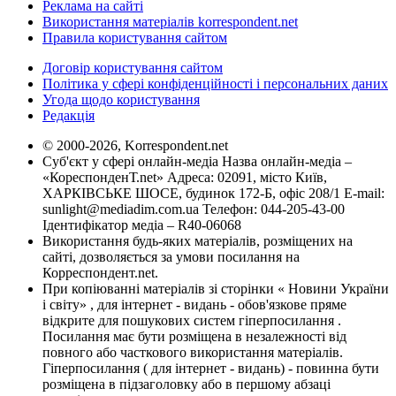
Реклама на сайті
Використання матеріалів korrespondent.net
Правила користування сайтом
Договір користування сайтом
Політика у сфері конфіденційності і персональних даних
Угода щодо користування
Редакція
© 2000-2026, Korrespondent.net
Суб'єкт у сфері онлайн-медіа Назва онлайн-медіа –
«КореспонденТ.net» Адреса: 02091, місто Київ,
ХАРКІВСЬКЕ ШОСЕ, будинок 172-Б, офіс 208/1 E-mail:
sunlight@mediadim.com.ua
Телефон: 044-205-43-00
Ідентифікатор медіа – R40-06068
Використання будь-яких матеріалів, розміщених на
сайті, дозволяється за умови посилання на
Корреспондент.net.
При копіюванні матеріалів зі сторінки « Новини України
і світу» , для інтернет - видань - обов'язкове пряме
відкрите для пошукових систем гіперпосилання .
Посилання має бути розміщена в незалежності від
повного або часткового використання матеріалів.
Гіперпосилання ( для інтернет - видань) - повинна бути
розміщена в підзаголовку або в першому абзаці