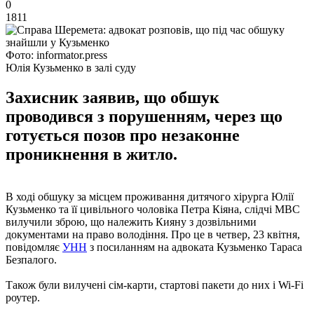
0
1811
Фото: informator.press
Юлія Кузьменко в залі суду
Захисник заявив, що обшук
проводився з порушенням, через що
готується позов про незаконне
проникнення в житло.
В ході обшуку за місцем проживання дитячого хірурга Юлії
Кузьменко та її цивільного чоловіка Петра Кіяна, слідчі МВС
вилучили зброю, що належить Кияну з дозвільними
документами на право володіння. Про це в четвер, 23 квітня,
повідомляє
УНН
з посиланням на адвоката Кузьменко Тараса
Безпалого.
Також були вилучені сім-карти, стартові пакети до них і Wi-Fi
роутер.