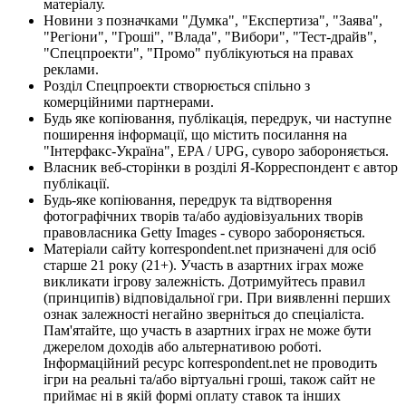
матеріалу.
Новини з позначками "Думка", "Експертиза", "Заява",
"Регіони", "Гроші", "Влада", "Вибори", "Тест-драйв",
"Спецпроекти", "Промо" публікуються на правах
реклами.
Розділ Спецпроекти створюється спільно з
комерційними партнерами.
Будь яке копіювання, публікація, передрук, чи наступне
поширення інформації, що містить посилання на
"Інтерфакс-Україна", EPA / UPG, суворо забороняється.
Власник веб-сторінки в розділі Я-Корреспондент є автор
публікації.
Будь-яке копіювання, передрук та відтворення
фотографічних творів та/або аудіовізуальних творів
правовласника Getty Images - суворо забороняється.
Матеріали сайту korrespondent.net призначені для осіб
старше 21 року (21+). Участь в азартних іграх може
викликати ігрову залежність. Дотримуйтесь правил
(принципів) відповідальної гри. При виявленні перших
ознак залежності негайно зверніться до спеціаліста.
Пам'ятайте, що участь в азартних іграх не може бути
джерелом доходів або альтернативою роботі.
Інформаційний ресурс korrespondent.net не проводить
ігри на реальні та/або віртуальні гроші, також сайт не
приймає ні в якій формі оплату ставок та інших