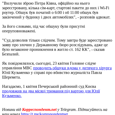
"Вилучили зброю Петра Кіяна, офіційно на нього
зареєстровану, кілька сім-карт, стартові пакети до них і Wi-Fi
роутер. Обшук був початий о 6:00 і об 11:00 обшук був
закінчений у будинку і двох автомобілях", - розповів адвокат.
За його словами, під час обшуку були присутні
оперуповноважені.
"Суд дозволив тільки слідчим. Тому завтра буде зареєстровано
заяву про злочин у Державному бюро розслідувань, адже це
було незаконне проникнення в житло ст. 162 КК", - сказав
Безпалий.
Як повідомлялося, сьогодні, 23 квітня Головне слідче
управління МВС
проводить обшуки вдома у дитячого хірурга
Юлії Кузьменко у справі про вбивство журналіста Павла
Шеремета.
Нагадаємо, 1 квітня Печерський районний суд Києва
продовжив на два місяці тримання під вартою для Юлії
Кузьменко.
Новини від
Корреспондент.net
у Telegram. Підписуйтесь на
наш канал
https://t.me/korrespondentnet