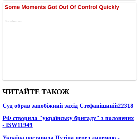
ЧИТАЙТЕ ТАКОЖ
Суд обрав запобіжний захід Стефанішиній
22318
РФ створила "українську бригаду" з полонених
- ISW
11949
Україна поставила Путіна перед дилемою -