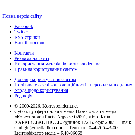
Повна версія сайту
Facebook
Twitter
RSS-стрічки
E-mail розсилка
Контакти
Реклама на сайті
Використання матеріалів korrespondent.net
Правила користування сайтом
Договір користування сайтом
Політика у сфері конфіденційності і персональних даних
Угода щодо користування
Редакція
© 2000-2026, Korrespondent.net
Суб'єкт у сфері онлайн-медіа Назва онлайн-медіа –
«КореспонденТ.net» Адреса: 02091, місто Київ,
ХАРКІВСЬКЕ ШОСЕ, будинок 172-Б, офіс 208/1 E-mail:
sunlight@mediadim.com.ua
Телефон: 044-205-43-00
Ідентифікатор медіа – R40-06068