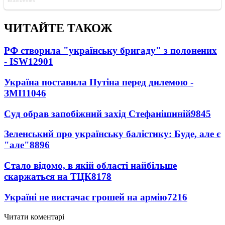
ЧИТАЙТЕ ТАКОЖ
РФ створила "українську бригаду" з полонених
- ISW
12901
Україна поставила Путіна перед дилемою -
ЗМІ
11046
Суд обрав запобіжний захід Стефанішиній
9845
Зеленський про українську балістику: Буде, але є
"але"
8896
Стало відомо, в якій області найбільше
скаржаться на ТЦК
8178
Україні не вистачає грошей на армію
7216
Читати коментарі