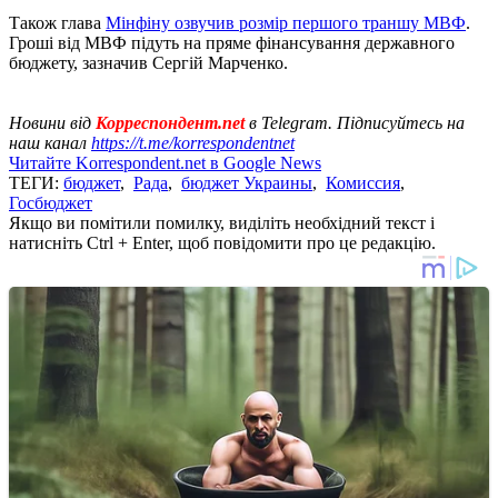
Також глава
Мінфіну озвучив розмір першого траншу МВФ
.
Гроші від МВФ підуть на пряме фінансування державного
бюджету, зазначив Сергій Марченко.
Новини від
Корреспондент.net
в Telegram. Підписуйтесь на
наш канал
https://t.me/korrespondentnet
Читайте Korrespondent.net в Google News
ТЕГИ:
бюджет
,
Рада
,
бюджет Украины
,
Комиссия
,
Госбюджет
Якщо ви помітили помилку, виділіть необхідний текст і
натисніть Ctrl + Enter, щоб повідомити про це редакцію.