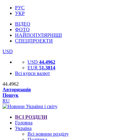
РУС
УКР
ВІДЕО
ФОТО
НАЙПОПУЛЯРНІШІ
СПЕЦПРОЕКТИ
USD
USD
44.4962
EUR
51.3814
Всі курси валют
44.4962
Авторизація
Пошук
RU
ВСІ РОЗДІЛИ
Головна
Україна
Всі новини розділу
Політика