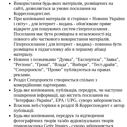
Використання будь-яких матеріалів, розміщених на
сайті, дозволяється за умови посилання на
Корреспондент.net.
При копіюванні матеріалів зі сторінки « Новини України
і світу» , для інтернет - видань - обов'язкове пряме
відкрите для пошукових систем гіперпосилання .
Посилання має бути розміщена в незалежності від
повного або часткового використання матеріалів.
Гіперпосилання ( для інтернет - видань) - повинна бути
розміщена в підзаголовку або в першому абзаці
матеріалу.
Новини з позначками "Думка", "Експертиза", "Заява",
"Регіони", "Гроші", "Влада", "Вибори", "Тест-драйв",
"Спецпроекти", "Промо" публікуються на правах
реклами.
Розділ Спецпроекти створюється спільно з
комерційними партнерами.
Будь яке копіювання, публікація, передрук, чи наступне
поширення інформації, що містить посилання на
"Інтерфакс-Україна", EPA / UPG, суворо забороняється.
Власник веб-сторінки в розділі Я-Корреспондент є автор
публікації.
Будь-яке копіювання, передрук та відтворення
фотографічних творів та/або аудіовізуальних творів
правовласника Getty Images - суворо забороняється.