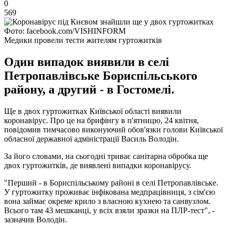
0
569
Фото: facebook.com/VISHINFORM
Медики провели тести жителям гуртожитків
Один випадок виявили в селі
Петропавлівське Бориспільського
району, а другий - в Гостомелі.
Ще в двох гуртожитках Київської області виявили
коронавірус. Про це на брифінгу в п'ятницю, 24 квітня,
повідомив тимчасово виконуючий обов'язки голови Київської
обласної державної адміністрації Василь Володін.
За його словами, на сьогодні триває санітарна обробка ще
двох гуртожитків, де виявлені випадки коронавірусу.
"Перший - в Бориспільському районі в селі Петропавлівське.
У гуртожитку проживає інфікована медпрацівниця, з сім'єю
вона займає окреме крило з власною кухнею та санвузлом.
Всього там 43 мешканці, у всіх взяли зразки на ПЛР-тест", -
зазначив Володін.