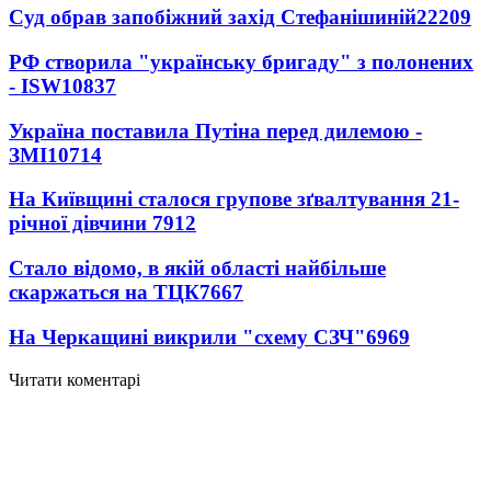
Суд обрав запобіжний захід Стефанішиній
22209
РФ створила "українську бригаду" з полонених
- ISW
10837
Україна поставила Путіна перед дилемою -
ЗМІ
10714
На Київщині сталося групове зґвалтування 21-
річної дівчини
7912
Стало відомо, в якій області найбільше
скаржаться на ТЦК
7667
На Черкащині викрили "схему СЗЧ"
6969
Читати коментарі