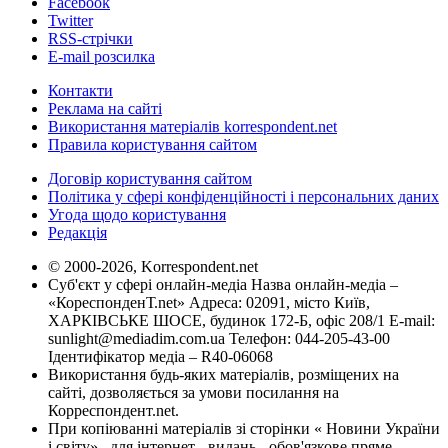
Facebook
Twitter
RSS-стрічки
E-mail розсилка
Контакти
Реклама на сайті
Використання матеріалів korrespondent.net
Правила користування сайтом
Договір користування сайтом
Політика у сфері конфіденційності і персональних даних
Угода щодо користування
Редакція
© 2000-2026, Korrespondent.net
Суб'єкт у сфері онлайн-медіа Назва онлайн-медіа –
«КореспонденТ.net» Адреса: 02091, місто Київ,
ХАРКІВСЬКЕ ШОСЕ, будинок 172-Б, офіс 208/1 E-mail:
sunlight@mediadim.com.ua
Телефон: 044-205-43-00
Ідентифікатор медіа – R40-06068
Використання будь-яких матеріалів, розміщених на
сайті, дозволяється за умови посилання на
Корреспондент.net.
При копіюванні матеріалів зі сторінки « Новини України
і світу» , для інтернет - видань - обов'язкове пряме