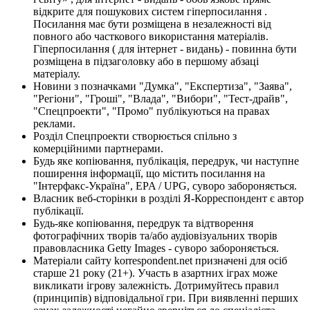
відкрите для пошукових систем гіперпосилання .
Посилання має бути розміщена в незалежності від
повного або часткового використання матеріалів.
Гіперпосилання ( для інтернет - видань) - повинна бути
розміщена в підзаголовку або в першому абзаці
матеріалу.
Новини з позначками "Думка", "Експертиза", "Заява",
"Регіони", "Гроші", "Влада", "Вибори", "Тест-драйв",
"Спецпроекти", "Промо" публікуються на правах
реклами.
Розділ Спецпроекти створюється спільно з
комерційними партнерами.
Будь яке копіювання, публікація, передрук, чи наступне
поширення інформації, що містить посилання на
"Інтерфакс-Україна", EPA / UPG, суворо забороняється.
Власник веб-сторінки в розділі Я-Корреспондент є автор
публікації.
Будь-яке копіювання, передрук та відтворення
фотографічних творів та/або аудіовізуальних творів
правовласника Getty Images - суворо забороняється.
Матеріали сайту korrespondent.net призначені для осіб
старше 21 року (21+). Участь в азартних іграх може
викликати ігрову залежність. Дотримуйтесь правил
(принципів) відповідальної гри. При виявленні перших