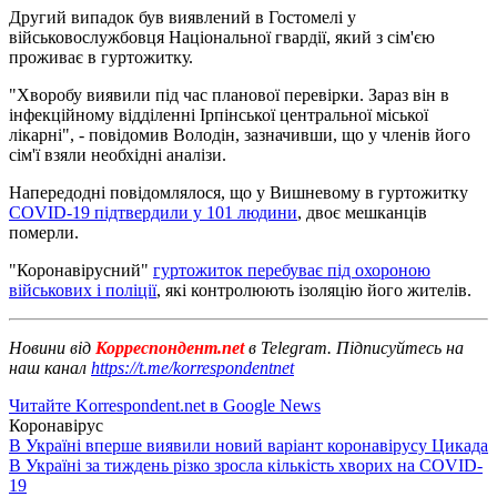
Другий випадок був виявлений в Гостомелі у
військовослужбовця Національної гвардії, який з сім'єю
проживає в гуртожитку.
"Хворобу виявили під час планової перевірки. Зараз він в
інфекційному відділенні Ірпінської центральної міської
лікарні", - повідомив Володін, зазначивши, що у членів його
сім'ї взяли необхідні аналізи.
Напередодні повідомлялося, що у Вишневому в гуртожитку
СOVID-19 підтвердили у 101 людини
, двоє мешканців
померли.
"Коронавірусний"
гуртожиток перебуває під охороною
військових і поліції
, які контролюють ізоляцію його жителів.
Новини від
Корреспондент.net
в Telegram. Підписуйтесь на
наш канал
https://t.me/korrespondentnet
Читайте Korrespondent.net в Google News
Коронавірус
В Україні вперше виявили новий варіант коронавірусу Цикада
В Україні за тиждень різко зросла кількість хворих на COVID-
19