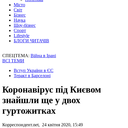
Місто
Світ
Бізнес
Наука
Шоу-бізнес
Спорт
Lifestyle
БЛОГИ ЧИТАЧІВ
СПЕЦТЕМА:
Війна в Ірані
ВСІ ТЕМИ
Вступ України в ЄС
Теракт в Барселоні
Коронавірус під Києвом
знайшли ще у двох
гуртожитках
Корреспондент.net, 24 квітня 2020, 15:49