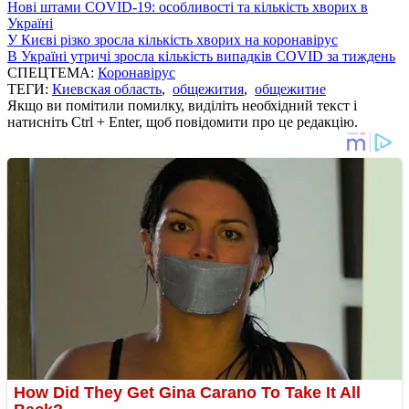
Нові штами COVID-19: особливості та кількість хворих в
Україні
У Києві різко зросла кількість хворих на коронавірус
В Україні утричі зросла кількість випадків COVID за тиждень
СПЕЦТЕМА:
Коронавірус
ТЕГИ:
Киевская область
,
общежития
,
общежитие
Якщо ви помітили помилку, виділіть необхідний текст і
натисніть Ctrl + Enter, щоб повідомити про це редакцію.