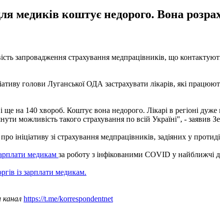
ля медиків коштує недорого. Вона розрах
сть запровадження страхування медпрацівників, що контактують
іативу голови Луганської ОДА застрахувати лікарів, які працюють 
 і ще на 140 хвороб. Коштує вона недорого. Лікарі в регіоні дуже
янути можливість такого страхування по всій Україні", - заявив З
про ініціативу зі страхування медпрацівників, задіяних у протид
зарплати медикам
за роботу з інфікованими COVID у найближчі д
ргів із зарплати медикам.
ш канал
https://t.me/korrespondentnet