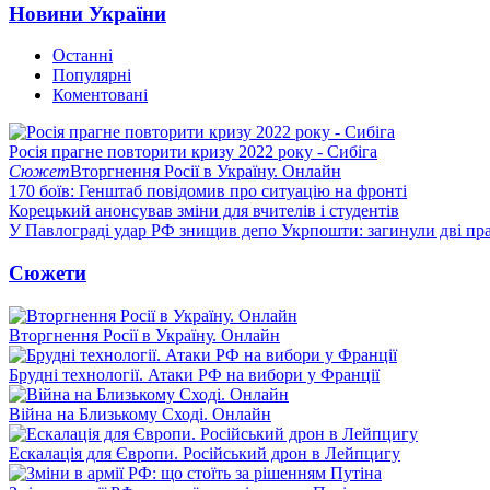
Новини України
Останні
Популярні
Коментовані
Росія прагне повторити кризу 2022 року - Сибіга
Сюжет
Вторгнення Росії в Україну. Онлайн
170 боїв: Генштаб повідомив про ситуацію на фронті
Корецький анонсував зміни для вчителів і студентів
У Павлограді удар РФ знищив депо Укрпошти: загинули дві пр
Сюжети
Вторгнення Росії в Україну. Онлайн
Брудні технології. Атаки РФ на вибори у Франції
Війна на Близькому Сході. Онлайн
Ескалація для Європи. Російський дрон в Лейпцигу