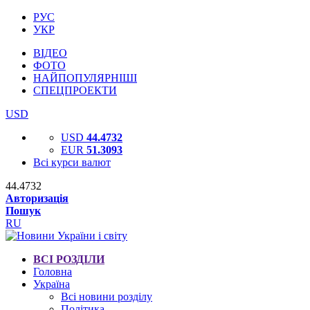
РУС
УКР
ВІДЕО
ФОТО
НАЙПОПУЛЯРНІШІ
СПЕЦПРОЕКТИ
USD
USD
44.4732
EUR
51.3093
Всі курси валют
44.4732
Авторизація
Пошук
RU
ВСІ РОЗДІЛИ
Головна
Україна
Всі новини розділу
Політика