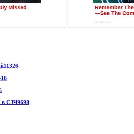
ії
11326
518
6
 в СЗЧ
9698