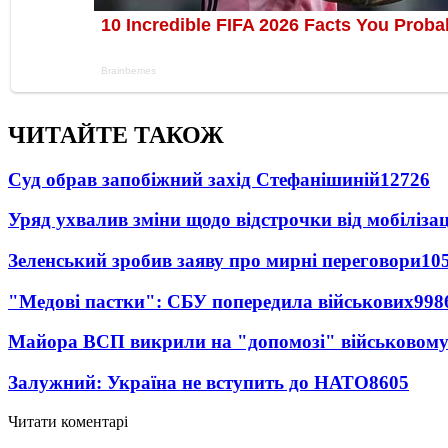
ЧИТАЙТЕ ТАКОЖ
Суд обрав запобіжний захід Стефанішиній
12726
Уряд ухвалив зміни щодо відстрочки від мобілізац
Зеленський зробив заяву про мирні переговори
10
"Медові пастки": СБУ попередила військових
998
Майора ВСП викрили на "допомозі" військовому
Залужний: Україна не вступить до НАТО
8605
Читати коментарі