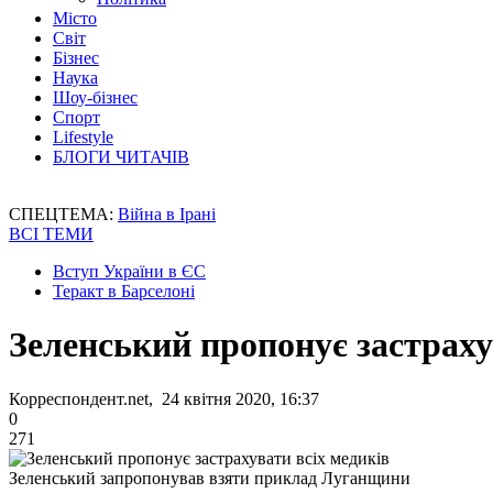
Місто
Світ
Бізнес
Наука
Шоу-бізнес
Спорт
Lifestyle
БЛОГИ ЧИТАЧІВ
СПЕЦТЕМА:
Війна в Ірані
ВСІ ТЕМИ
Вступ України в ЄС
Теракт в Барселоні
Зеленський пропонує застраху
Корреспондент.net, 24 квітня 2020, 16:37
0
271
Зеленський запропонував взяти приклад Луганщини