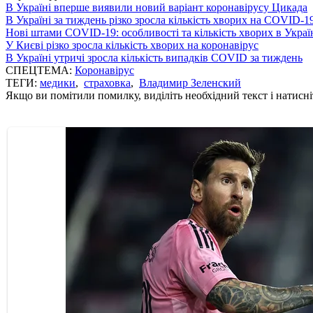
В Україні вперше виявили новий варіант коронавірусу Цикада
В Україні за тиждень різко зросла кількість хворих на COVID-1
Нові штами COVID-19: особливості та кількість хворих в Украї
У Києві різко зросла кількість хворих на коронавірус
В Україні утричі зросла кількість випадків COVID за тиждень
СПЕЦТЕМА:
Коронавірус
ТЕГИ:
медики
,
страховка
,
Владимир Зеленский
Якщо ви помітили помилку, виділіть необхідний текст і натисніт