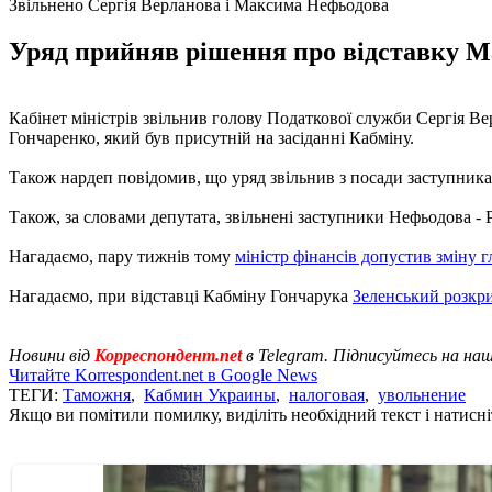
Звільнено Сергія Верланова і Максима Нефьодова
Уряд прийняв рішення про відставку Ма
Кабінет міністрів звільнив голову Податкової служби Сергія В
Гончаренко, який був присутній на засіданні Кабміну.
Також нардеп повідомив, що уряд звільнив з посади заступник
Також, за словами депутата, звільнені заступники Нефьодова -
Нагадаємо, пару тижнів тому
міністр фінансів допустив зміну г
Нагадаємо, при відставці Кабміну Гончарука
Зеленський розкр
Новини від
Корреспондент.net
в Telegram. Підписуйтесь на на
Читайте Korrespondent.net в Google News
ТЕГИ:
Таможня
,
Кабмин Украины
,
налоговая
,
увольнение
Якщо ви помітили помилку, виділіть необхідний текст і натисніт