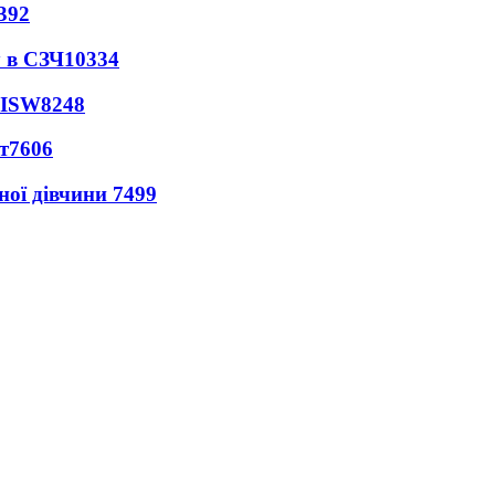
392
 в СЗЧ
10334
 ISW
8248
т
7606
ної дівчини
7499