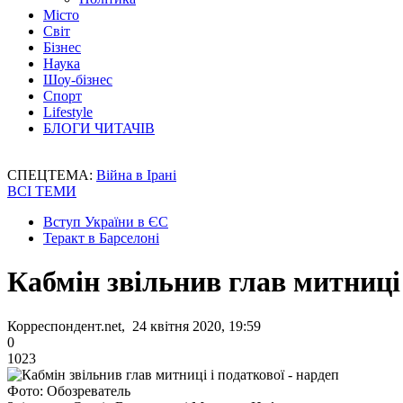
Місто
Світ
Бізнес
Наука
Шоу-бізнес
Спорт
Lifestyle
БЛОГИ ЧИТАЧІВ
СПЕЦТЕМА:
Війна в Ірані
ВСІ ТЕМИ
Вступ України в ЄС
Теракт в Барселоні
Кабмін звільнив глав митниці 
Корреспондент.net, 24 квітня 2020, 19:59
0
1023
Фото: Обозреватель