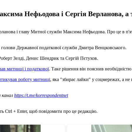
ксима Нефьодова і Сергія Верланова, а т
ерланова і главу Митної служби Максима Нефьодова. Про це в п'я
а голови Державної податкової служби Дмитра Венцковського.
 Роберт Зелді, Денис Шендрик та Сергій Пєтухов.
лав митниці і податкової
. Таке рішення він пояснив необхідніст
итикував роботу митниці
, яка "збирає лайки" у соцмережах, а не 
ш канал
https://t.me/korrespondentnet
ь Ctrl + Enter, щоб повідомити про це редакцію.