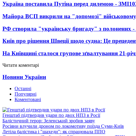
Україна поставила Путіна перед дилемою - ЗМІ
10
Майора ВСП викрили на "допомозі" військовому
РФ створила "українську бригаду" з полонених -
Київ про рішення Швеції щодо судна: Це прецеден
На Київщині сталося групове зґвалтування 21-річ
Читати коментарі
Новини України
Останні
Популярні
Коментовані
Генштаб підтвердив удари по двох НПЗ в Росії
Балістичний терор: Зеленський зробив заяву
Росіяни влучили дроном по локомотиву поїзда Суми-Київ
Летіла балістика і "шахеди": як спрацювала ППО