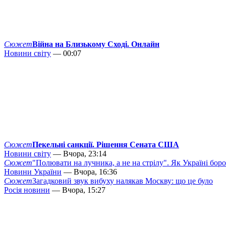
Сюжет
Війна на Близькому Сході. Онлайн
Новини світу
— 00:07
Сюжет
Пекельні санкції. Рішення Сената США
Новини світу
— Вчора, 23:14
Сюжет
"Полювати на лучника, а не на стрілу". Як Україні бор
Новини України
— Вчора, 16:36
Сюжет
Загадковий звук вибуху налякав Москву: що це було
Росія новини
— Вчора, 15:27