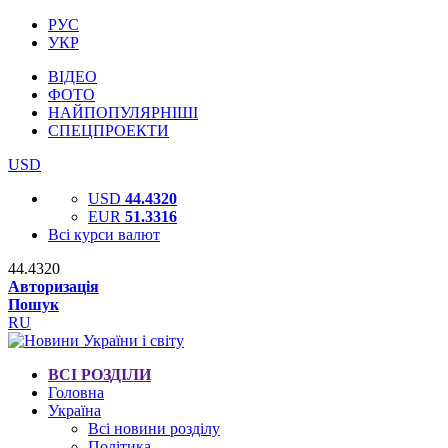
РУС
УКР
ВІДЕО
ФОТО
НАЙПОПУЛЯРНІШІ
СПЕЦПРОЕКТИ
USD
USD
44.4320
EUR
51.3316
Всі курси валют
44.4320
Авторизація
Пошук
RU
ВСІ РОЗДІЛИ
Головна
Україна
Всі новини розділу
Політика