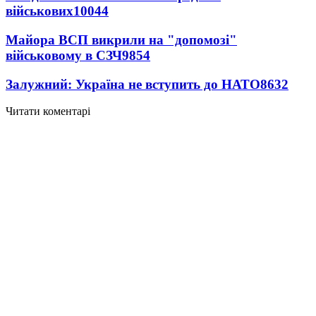
військових
10044
Майора ВСП викрили на "допомозі"
військовому в СЗЧ
9854
Залужний: Україна не вступить до НАТО
8632
Читати коментарі