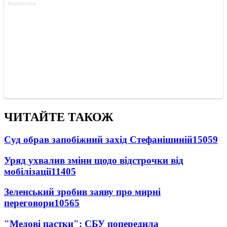
ЧИТАЙТЕ ТАКОЖ
Суд обрав запобіжний захід Стефанішиній
15059
Уряд ухвалив зміни щодо відстрочки від
мобілізації
11405
Зеленський зробив заяву про мирні
переговори
10565
"Медові пастки": СБУ попередила