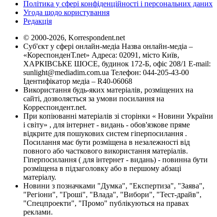
Політика у сфері конфіденційності і персональних даних
Угода щодо користування
Редакція
© 2000-2026, Korrespondent.net
Суб'єкт у сфері онлайн-медіа Назва онлайн-медіа –
«КореспонденТ.net» Адреса: 02091, місто Київ,
ХАРКІВСЬКЕ ШОСЕ, будинок 172-Б, офіс 208/1 E-mail:
sunlight@mediadim.com.ua
Телефон: 044-205-43-00
Ідентифікатор медіа – R40-06068
Використання будь-яких матеріалів, розміщених на
сайті, дозволяється за умови посилання на
Корреспондент.net.
При копіюванні матеріалів зі сторінки « Новини України
і світу» , для інтернет - видань - обов'язкове пряме
відкрите для пошукових систем гіперпосилання .
Посилання має бути розміщена в незалежності від
повного або часткового використання матеріалів.
Гіперпосилання ( для інтернет - видань) - повинна бути
розміщена в підзаголовку або в першому абзаці
матеріалу.
Новини з позначками "Думка", "Експертиза", "Заява",
"Регіони", "Гроші", "Влада", "Вибори", "Тест-драйв",
"Спецпроекти", "Промо" публікуються на правах
реклами.