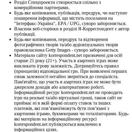
Розділ Спецпроекти створюється спільно з
комерційними партнерами.
Будь яке копіювання, публікація, передрук, чи наступне
поширення інформації, що містить посилання на
"Інтерфакс-Україна", EPA / UPG, суворо забороняється.
Власник веб-сторінки в розділі Я-Корреспондент є автор
публікації.
Будь-яке копіювання, передрук та відтворення
фотографічних творів та/або аудіовізуальних творів
правовласника Getty Images - суворо забороняється.
Матеріали сайту korrespondent.net призначені для осіб
старше 21 року (21+). Участь в азартних іграх може
викликати ігрову залежність. Дотримуйтесь правил
(принципів) відповідальної гри. При виявленні перших
ознак залежності негайно зверніться до спеціаліста.
Пам'ятайте, що участь в азартних іграх не може бути
джерелом доходів або альтернативою роботі.
Інформаційний ресурс korrespondent.net не проводить
ігри на реальні та/або віртуальні гроші, також сайт не
приймає ні в якій формі оплату ставок та інших
платежів, які пов’язані/можуть бути пов’язані з
азартними іграми, букмекерами чи тоталізаторами. Будь-
які матеріали на інформаційному ресурсі
korrespondent.net публікуються виключно в
інформаційних цілях.