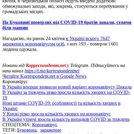
квітня, в Чернівецькій області будуть введені додаткові
обмежувальні заходи, які, зокрема, стосуються перебування у
громадських місцях.
На Буковині померлих від COVID-19 братів ховали, стоячи
біля машин
Нагадаємо, на ранок 24 квітня
в Україні всього 7647
заражених коронавірусом осіб
, з них 193 - померли і 601
людина одужала.
Новини від
Корреспондент.net
у Telegram. Підписуйтесь на
наш канал
https://t.me/korrespondentnet
Читайте Korrespondent.net в Google News
Коронавірус
В Україні вперше виявили новий варіант коронавірусу Цикада
В Україні за тиждень різко зросла кількість хворих на COVID-
19
Нові штами COVID-19: особливості та кількість хворих в
Україні
У Києві різко зросла кількість хворих на коронавірус
В Україні утричі зросла кількість випадків COVID за тиждень
СПЕЦТЕМА:
Коронавірус
ТЕГИ:
Буковина
,
заражение