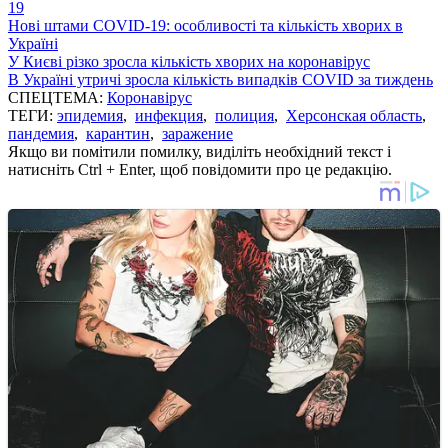
19
Нові штами COVID-19: особливості та кількість хворих в
Україні
У Києві різко зросла кількість хворих на коронавірус
В Україні утричі зросла кількість випадків COVID за тиждень
СПЕЦТЕМА:
Коронавірус
ТЕГИ:
эпидемия
,
инфекция
,
полиция
,
Херсонская область
,
пандемия
,
карантин
,
заражение
Якщо ви помітили помилку, виділіть необхідний текст і
натисніть Ctrl + Enter, щоб повідомити про це редакцію.