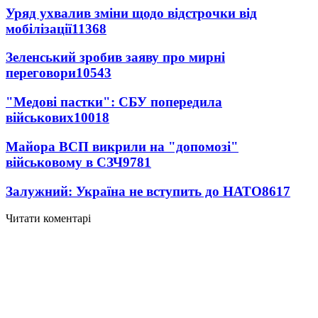
Уряд ухвалив зміни щодо відстрочки від
мобілізації
11368
Зеленський зробив заяву про мирні
переговори
10543
"Медові пастки": СБУ попередила
військових
10018
Майора ВСП викрили на "допомозі"
військовому в СЗЧ
9781
Залужний: Україна не вступить до НАТО
8617
Читати коментарі