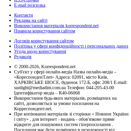
E-mail розсилка
Контакти
Реклама на сайті
Використання матеріалів korrespondent.net
Правила користування сайтом
Договір користування сайтом
Політика у сфері конфіденційності і персональних даних
Угода щодо користування
Редакція
© 2000-2026, Korrespondent.net
Суб'єкт у сфері онлайн-медіа Назва онлайн-медіа –
«КореспонденТ.net» Адреса: 02091, місто Київ,
ХАРКІВСЬКЕ ШОСЕ, будинок 172-Б, офіс 208/1 E-mail:
sunlight@mediadim.com.ua
Телефон: 044-205-43-00
Ідентифікатор медіа – R40-06068
Використання будь-яких матеріалів, розміщених на
сайті, дозволяється за умови посилання на
Корреспондент.net.
При копіюванні матеріалів зі сторінки « Новини України
і світу» , для інтернет - видань - обов'язкове пряме
відкрите для пошукових систем гіперпосилання .
Посилання має бути розміщена в незалежності від