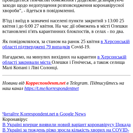
заходи щодо недопущення розповсюдження коронавірусної
хвороби", - йдеться в повідомленні.
В'їзд і виїзд в зазначені населені пункти закритий з 13:00 25
квітня і до 6:00 27 квітня. На час дії обмежень в місті Олешки
встановлені п'ять карантинних блокпостів, в селах - по два.
Як повідомлялося, за станом на ранок 25 квітня
в Херсонській
області підтверджені 79 випадків
Covid-19.
Нагадаємо, на минулих вихідних на карантин
в Херсонській
області закривали міста
Олешки і Генічеськ, а також селища
Малі Копані і Ліві Солонці.
Новини від
Корреспондент.net
в Telegram. Підписуйтесь на
наш канал
https://t.me/korrespondentnet
Читайте Korrespondent.net в Google News
Коронавірус
В Україні вперше виявили новий варіант коронавірусу Цикада
В Україні за тиждень різко зросла кількість хворих на COVID-