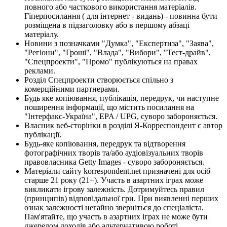
повного або часткового використання матеріалів.
Гіперпосилання ( для інтернет - видань) - повинна бути
розміщена в підзаголовку або в першому абзаці
матеріалу.
Новини з позначками "Думка", "Експертиза", "Заява",
"Регіони", "Гроші", "Влада", "Вибори", "Тест-драйв",
"Спецпроекти", "Промо" публікуються на правах
реклами.
Розділ Спецпроекти створюється спільно з
комерційними партнерами.
Будь яке копіювання, публікація, передрук, чи наступне
поширення інформації, що містить посилання на
"Інтерфакс-Україна", EPA / UPG, суворо забороняється.
Власник веб-сторінки в розділі Я-Корреспондент є автор
публікації.
Будь-яке копіювання, передрук та відтворення
фотографічних творів та/або аудіовізуальних творів
правовласника Getty Images - суворо забороняється.
Матеріали сайту korrespondent.net призначені для осіб
старше 21 року (21+). Участь в азартних іграх може
викликати ігрову залежність. Дотримуйтесь правил
(принципів) відповідальної гри. При виявленні перших
ознак залежності негайно зверніться до спеціаліста.
Пам'ятайте, що участь в азартних іграх не може бути
джерелом доходів або альтернативою роботі.