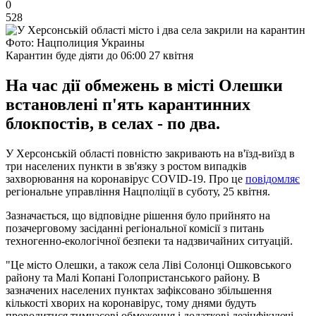
0
528
Фото: Нацполиция Украины
Карантин буде діяти до 06:00 27 квітня
На час дії обмежень в місті Олешки
встановлені п'ять карантинних
блокпостів, в селах - по два.
У Херсонській області повністю закривають на в'їзд-виїзд в
три населених пункти в зв'язку з ростом випадків
захворювання на коронавірус COVID-19. Про це
повідомляє
регіональне управління Нацполіції в суботу, 25 квітня.
Зазначається, що відповідне рішення було прийнято на
позачерговому засіданні регіональної комісії з питань
техногенно-екологічної безпеки та надзвичайних ситуацій.
"Це місто Олешки, а також села Ліві Солонці Ошковського
району та Малі Копані Голопристанського району. В
зазначених населених пунктах зафіксовано збільшення
кількості хворих на коронавірус, тому днями будуть
проводитися тимчасові обмеження і додаткові дезінфікуючі