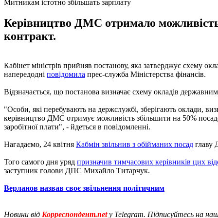
Митникам істотно збільшать зарплату
Керівництво ДМС отримало можливість 
контракт.
Кабінет міністрів прийняв постанову, яка затверджує схему окл
напередодні
повідомила
прес-служба Міністерства фінансів.
Відзначається, що постанова визначає схему окладів державним
"Особи, які перебувають на держслужбі, зберігають оклади, ви
керівництво ДМС отримує можливість збільшити на 50% посадові
заробітної плати", - йдеться в повідомленні.
Нагадаємо, 24 квітня
Кабмін звільнив з обійманих посад
главу 
Того самого дня уряд
призначив тимчасових керівників цих ві
заступник голови ДПС Михайло Титарчук.
Верланов назвав своє звільнення політичним
Новини від
Корреспондент.net
у Telegram. Підписуйтесь на на