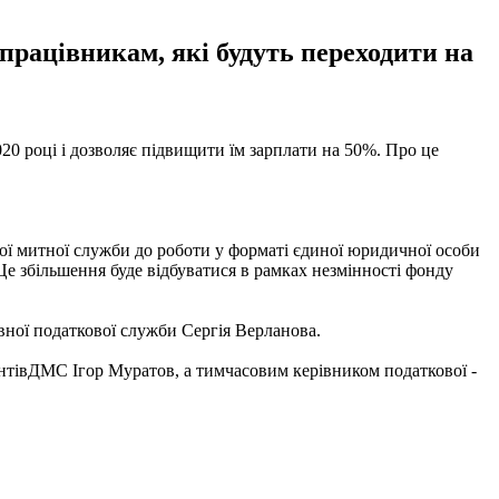
рацівникам, які будуть переходити на
020 році і дозволяє підвищити їм зарплати на 50%. Про це
ної митної служби до роботи у форматі єдиної юридичної особи
е збільшення буде відбуватися в рамках незмінності фонду
ної податкової служби Сергія Верланова.
ентівДМС Ігор Муратов, а тимчасовим керівником податкової -