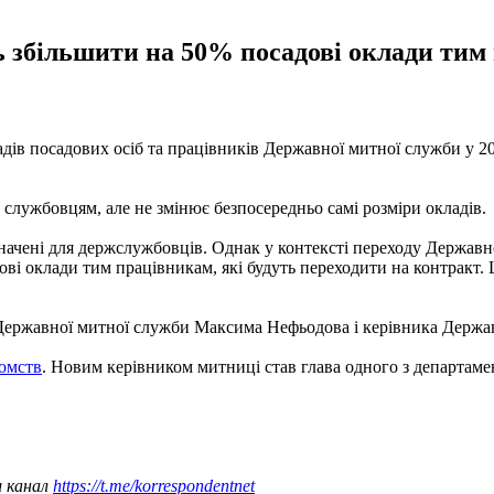
збільшити на 50% посадові оклади тим п
адів посадових осіб та працівників Державної митної служби у 2
 службовцям, але не змінює безпосередньо самі розміри окладів.
значені для держслужбовців. Однак у контексті переходу Держав
 оклади тим працівникам, які будуть переходити на контракт. Ц
Державної митної служби Максима Нефьодова і керівника Держав
домств
. Новим керівником митниці став глава одного з департам
ш канал
https://t.me/korrespondentnet