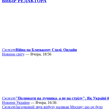
ВИБІР РЕДАКТОРА
Сюжет
Війна на Близькому Сході. Онлайн
Новини світу
— Вчора, 18:56
Сюжет
"Полювати на лучника, а не на стрілу". Як Україні 
Новини України
— Вчора, 16:36
Сюжет
Загадковий звук вибуху налякав Москву: що це було