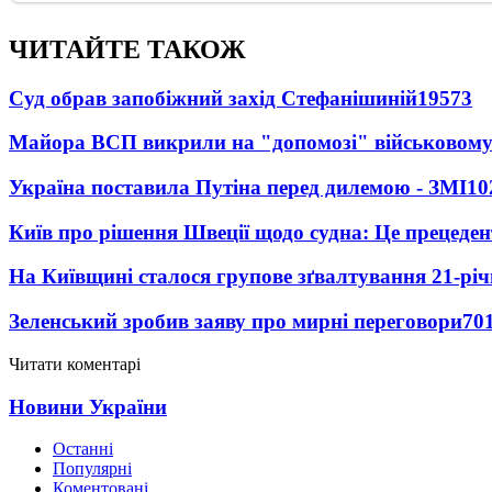
ЧИТАЙТЕ ТАКОЖ
Суд обрав запобіжний захід Стефанішиній
19573
Майора ВСП викрили на "допомозі" військовому
Україна поставила Путіна перед дилемою - ЗМІ
10
Київ про рішення Швеції щодо судна: Це прецеден
На Київщині сталося групове зґвалтування 21-річ
Зеленський зробив заяву про мирні переговори
70
Читати коментарі
Новини України
Останні
Популярні
Коментовані