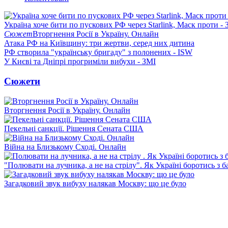
Україна хоче бити по пускових РФ через Starlink, Маск проти - 
Сюжет
Вторгнення Росії в Україну. Онлайн
Атака РФ на Київщину: три жертви, серед них дитина
РФ створила "українську бригаду" з полонених - ISW
У Києві та Дніпрі прогриміли вибухи - ЗМІ
Сюжети
Вторгнення Росії в Україну. Онлайн
Пекельні санкції. Рішення Сената США
Війна на Близькому Сході. Онлайн
"Полювати на лучника, а не на стрілу". Як Україні боротись з 
Загадковий звук вибуху налякав Москву: що це було