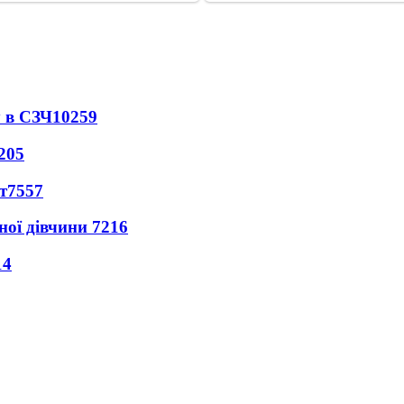
 в СЗЧ
10259
205
т
7557
ної дівчини
7216
14