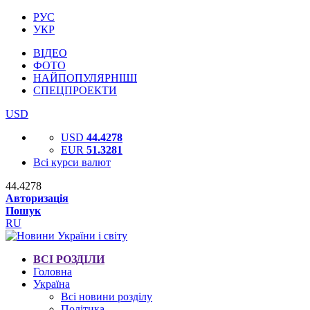
РУС
УКР
ВІДЕО
ФОТО
НАЙПОПУЛЯРНІШІ
СПЕЦПРОЕКТИ
USD
USD
44.4278
EUR
51.3281
Всі курси валют
44.4278
Авторизація
Пошук
RU
ВСІ РОЗДІЛИ
Головна
Україна
Всі новини розділу
Політика