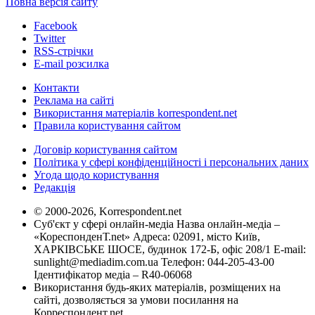
Повна версія сайту
Facebook
Twitter
RSS-стрічки
E-mail розсилка
Контакти
Реклама на сайті
Використання матеріалів korrespondent.net
Правила користування сайтом
Договір користування сайтом
Політика у сфері конфіденційності і персональних даних
Угода щодо користування
Редакція
© 2000-2026, Korrespondent.net
Суб'єкт у сфері онлайн-медіа Назва онлайн-медіа –
«КореспонденТ.net» Адреса: 02091, місто Київ,
ХАРКІВСЬКЕ ШОСЕ, будинок 172-Б, офіс 208/1 E-mail:
sunlight@mediadim.com.ua
Телефон: 044-205-43-00
Ідентифікатор медіа – R40-06068
Використання будь-яких матеріалів, розміщених на
сайті, дозволяється за умови посилання на
Корреспондент.net.