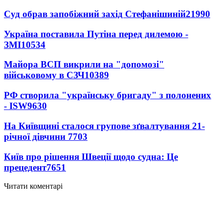
Суд обрав запобіжний захід Стефанішиній
21990
Україна поставила Путіна перед дилемою -
ЗМІ
10534
Майора ВСП викрили на "допомозі"
військовому в СЗЧ
10389
РФ створила "українську бригаду" з полонених
- ISW
9630
На Київщині сталося групове зґвалтування 21-
річної дівчини
7703
Київ про рішення Швеції щодо судна: Це
прецедент
7651
Читати коментарі