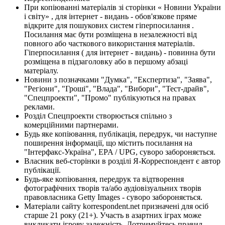
При копіюванні матеріалів зі сторінки « Новини України
і світу» , для інтернет - видань - обов'язкове пряме
відкрите для пошукових систем гіперпосилання .
Посилання має бути розміщена в незалежності від
повного або часткового використання матеріалів.
Гіперпосилання ( для інтернет - видань) - повинна бути
розміщена в підзаголовку або в першому абзаці
матеріалу.
Новини з позначками "Думка", "Експертиза", "Заява",
"Регіони", "Гроші", "Влада", "Вибори", "Тест-драйв",
"Спецпроекти", "Промо" публікуються на правах
реклами.
Розділ Спецпроекти створюється спільно з
комерційними партнерами.
Будь яке копіювання, публікація, передрук, чи наступне
поширення інформації, що містить посилання на
"Інтерфакс-Україна", EPA / UPG, суворо забороняється.
Власник веб-сторінки в розділі Я-Корреспондент є автор
публікації.
Будь-яке копіювання, передрук та відтворення
фотографічних творів та/або аудіовізуальних творів
правовласника Getty Images - суворо забороняється.
Матеріали сайту korrespondent.net призначені для осіб
старше 21 року (21+). Участь в азартних іграх може
викликати ігрову залежність. Дотримуйтесь правил