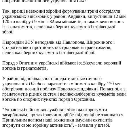
оперативно-тактичного угруповання
Схід
.
Так, вранці незаконні збройні формування тричі обстріляли
українських військових у районі Авдіївки, випустивши 12 мін
120-го калібру і 9 мін із 82 мм мінометів, а також вели вогонь
із гранатометів, великокаліберних кулеметів і стрілецької
зброї.
Підрозділи ЗСУ неподалік від Павлополя, Широкиного і
Старогнатівки противник обстрілював із гранатометів,
великокаліберних кулеметів і стрілецької зброї.
Поряд з Опитним українські військові зафіксували ворожий
вогонь із гранатометів.
У районі відповідальності оперативно-тактичного
угруповання
Північ
сепаратисти з мінометів калібру 120 мм
обстріляли позиції поблизу Новоолександрівки і Попасної, а з
гранатометів різних систем і великокаліберних кулеметів вели
вогонь по опорних пунктах поряд з Орєховим.
"Українські військовослужбовці чітко дали зрозуміти
загарбникам, що такі злочинні дії без відповіді не залишаться.
Прицільним вогнем наші захисники змусили окупантів
згорнути свою збройну активність", - заявили у штабі.