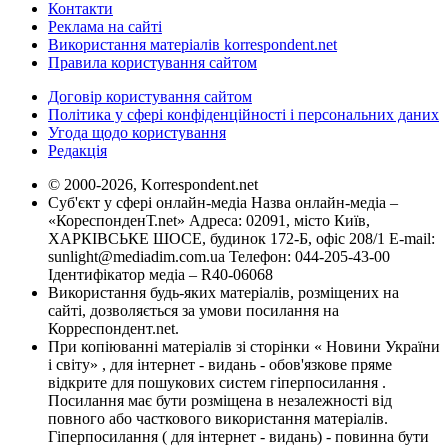
Контакти
Реклама на сайті
Використання матеріалів korrespondent.net
Правила користування сайтом
Договір користування сайтом
Політика у сфері конфіденційності і персональних даних
Угода щодо користування
Редакція
© 2000-2026, Korrespondent.net
Суб'єкт у сфері онлайн-медіа Назва онлайн-медіа –
«КореспонденТ.net» Адреса: 02091, місто Київ,
ХАРКІВСЬКЕ ШОСЕ, будинок 172-Б, офіс 208/1 E-mail:
sunlight@mediadim.com.ua
Телефон: 044-205-43-00
Ідентифікатор медіа – R40-06068
Використання будь-яких матеріалів, розміщених на
сайті, дозволяється за умови посилання на
Корреспондент.net.
При копіюванні матеріалів зі сторінки « Новини України
і світу» , для інтернет - видань - обов'язкове пряме
відкрите для пошукових систем гіперпосилання .
Посилання має бути розміщена в незалежності від
повного або часткового використання матеріалів.
Гіперпосилання ( для інтернет - видань) - повинна бути