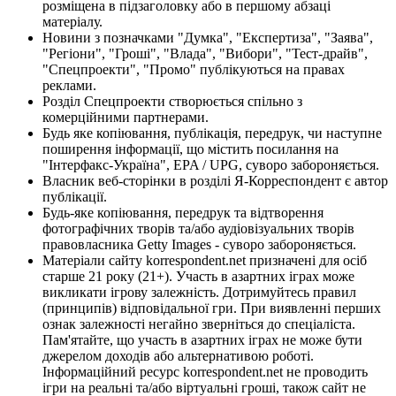
розміщена в підзаголовку або в першому абзаці
матеріалу.
Новини з позначками "Думка", "Експертиза", "Заява",
"Регіони", "Гроші", "Влада", "Вибори", "Тест-драйв",
"Спецпроекти", "Промо" публікуються на правах
реклами.
Розділ Спецпроекти створюється спільно з
комерційними партнерами.
Будь яке копіювання, публікація, передрук, чи наступне
поширення інформації, що містить посилання на
"Інтерфакс-Україна", EPA / UPG, суворо забороняється.
Власник веб-сторінки в розділі Я-Корреспондент є автор
публікації.
Будь-яке копіювання, передрук та відтворення
фотографічних творів та/або аудіовізуальних творів
правовласника Getty Images - суворо забороняється.
Матеріали сайту korrespondent.net призначені для осіб
старше 21 року (21+). Участь в азартних іграх може
викликати ігрову залежність. Дотримуйтесь правил
(принципів) відповідальної гри. При виявленні перших
ознак залежності негайно зверніться до спеціаліста.
Пам'ятайте, що участь в азартних іграх не може бути
джерелом доходів або альтернативою роботі.
Інформаційний ресурс korrespondent.net не проводить
ігри на реальні та/або віртуальні гроші, також сайт не