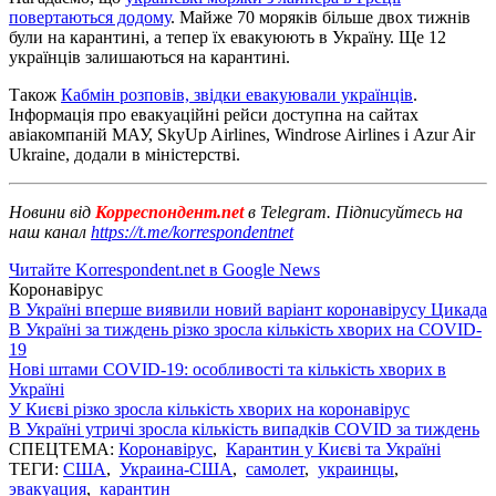
повертаються додому
. Майже 70 моряків більше двох тижнів
були на карантині, а тепер їх евакуюють в Україну. Ще 12
українців залишаються на карантині.
Також
Кабмін розповів, звідки евакуювали українців
.
Інформація про евакуаційні рейси доступна на сайтах
авіакомпаній МАУ, SkyUp Airlines, Windrose Airlines і Azur Air
Ukraine, додали в міністерстві.
Новини від
Корреспондент.net
в Telegram. Підписуйтесь на
наш канал
https://t.me/korrespondentnet
Читайте Korrespondent.net в Google News
Коронавірус
В Україні вперше виявили новий варіант коронавірусу Цикада
В Україні за тиждень різко зросла кількість хворих на COVID-
19
Нові штами COVID-19: особливості та кількість хворих в
Україні
У Києві різко зросла кількість хворих на коронавірус
В Україні утричі зросла кількість випадків COVID за тиждень
СПЕЦТЕМА:
Коронавірус
,
Карантин у Києві та Україні
ТЕГИ:
США
,
Украина-США
,
самолет
,
украинцы
,
эвакуация
,
карантин