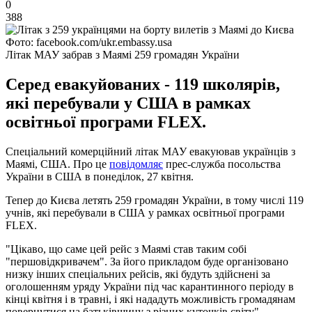
0
388
Фото: facebook.com/ukr.embassy.usa
Літак МАУ забрав з Маямі 259 громадян України
Серед евакуйованих - 119 школярів,
які перебували у США в рамках
освітньої програми FLEX.
Спеціальний комерційний літак МАУ евакуював українців з
Маямі, США. Про це
повідомляє
прес-служба посольства
України в США в понеділок, 27 квітня.
Тепер до Києва летять 259 громадян України, в тому числі 119
учнів, які перебували в США у рамках освітньої програми
FLEX.
"Цікаво, що саме цей рейс з Маямі став таким собі
"першовідкривачем". За його прикладом буде організовано
низку інших спеціальних рейсів, які будуть здійснені за
оголошенням уряду України під час карантинного періоду в
кінці квітня і в травні, і які нададуть можливість громадянам
повернутися на батьківщину з різних куточків світу", -