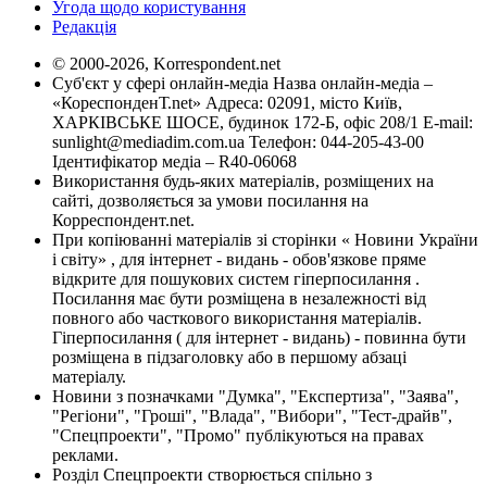
Угода щодо користування
Редакція
© 2000-2026, Korrespondent.net
Суб'єкт у сфері онлайн-медіа Назва онлайн-медіа –
«КореспонденТ.net» Адреса: 02091, місто Київ,
ХАРКІВСЬКЕ ШОСЕ, будинок 172-Б, офіс 208/1 E-mail:
sunlight@mediadim.com.ua
Телефон: 044-205-43-00
Ідентифікатор медіа – R40-06068
Використання будь-яких матеріалів, розміщених на
сайті, дозволяється за умови посилання на
Корреспондент.net.
При копіюванні матеріалів зі сторінки « Новини України
і світу» , для інтернет - видань - обов'язкове пряме
відкрите для пошукових систем гіперпосилання .
Посилання має бути розміщена в незалежності від
повного або часткового використання матеріалів.
Гіперпосилання ( для інтернет - видань) - повинна бути
розміщена в підзаголовку або в першому абзаці
матеріалу.
Новини з позначками "Думка", "Експертиза", "Заява",
"Регіони", "Гроші", "Влада", "Вибори", "Тест-драйв",
"Спецпроекти", "Промо" публікуються на правах
реклами.
Розділ Спецпроекти створюється спільно з