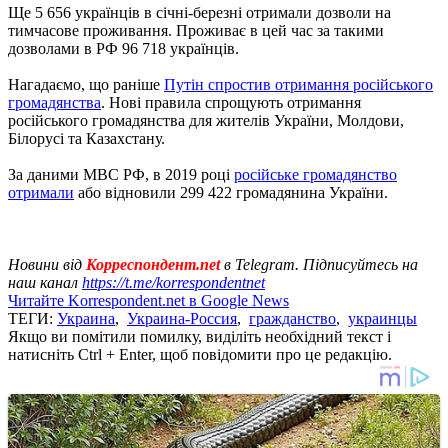
Ще 5 656 українців в січні-березні отримали дозволи на
тимчасове проживання. Проживає в цей час за такими
дозволами в РФ 96 718 українців.
Нагадаємо, що раніше
Путін спростив отримання російського
громадянства
. Нові правила спрощують отримання
російського громадянства для жителів України, Молдови,
Білорусі та Казахстану.
За даними МВС РФ, в 2019 році
російське громадянство
отримали
або відновили 299 422 громадянина України.
Новини від
Корреспондент.net
в Telegram. Підписуйтесь на
наш канал
https://t.me/korrespondentnet
Читайте Korrespondent.net в Google News
ТЕГИ:
Украина
,
Украина-Россия
,
гражданство
,
украинцы
Якщо ви помітили помилку, виділіть необхідний текст і
натисніть Ctrl + Enter, щоб повідомити про це редакцію.