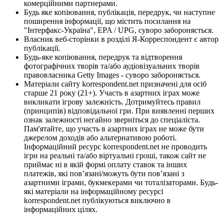
комерційними партнерами.
Будь яке копіювання, публікація, передрук, чи наступне
поширення інформації, що містить посилання на
"Інтерфакс-Україна", EPA / UPG, суворо забороняється.
Власник веб-сторінки в розділі Я-Корреспондент є автор
публікації.
Будь-яке копіювання, передрук та відтворення
фотографічних творів та/або аудіовізуальних творів
правовласника Getty Images - суворо забороняється.
Матеріали сайту korrespondent.net призначені для осіб
старше 21 року (21+). Участь в азартних іграх може
викликати ігрову залежність. Дотримуйтесь правил
(принципів) відповідальної гри. При виявленні перших
ознак залежності негайно зверніться до спеціаліста.
Пам'ятайте, що участь в азартних іграх не може бути
джерелом доходів або альтернативою роботі.
Інформаційний ресурс korrespondent.net не проводить
ігри на реальні та/або віртуальні гроші, також сайт не
приймає ні в якій формі оплату ставок та інших
платежів, які пов’язані/можуть бути пов’язані з
азартними іграми, букмекерами чи тоталізаторами. Будь-
які матеріали на інформаційному ресурсі
korrespondent.net публікуються виключно в
інформаційних цілях.