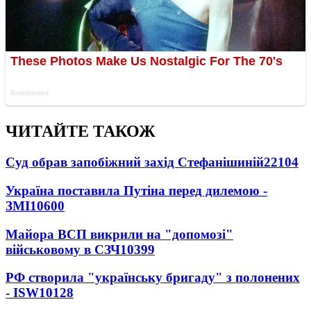
ЧИТАЙТЕ ТАКОЖ
Суд обрав запобіжний захід Стефанішиній
22104
Україна поставила Путіна перед дилемою -
ЗМІ
10600
Майора ВСП викрили на "допомозі"
військовому в СЗЧ
10399
РФ створила "українську бригаду" з полонених
- ISW
10128