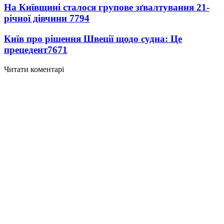
На Київщині сталося групове зґвалтування 21-
річної дівчини
7794
Київ про рішення Швеції щодо судна: Це
прецедент
7671
Читати коментарі