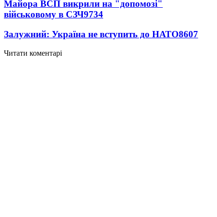
Майора ВСП викрили на "допомозі"
військовому в СЗЧ
9734
Залужний: Україна не вступить до НАТО
8607
Читати коментарі