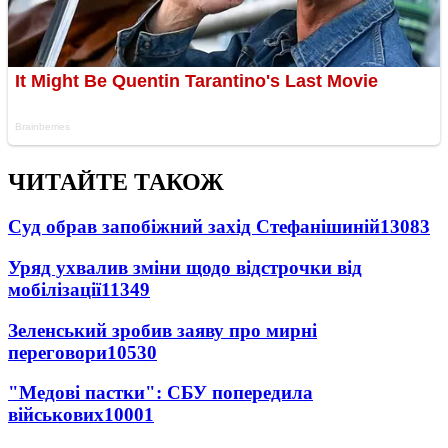
ЧИТАЙТЕ ТАКОЖ
Суд обрав запобіжний захід Стефанішиній
13083
Уряд ухвалив зміни щодо відстрочки від
мобілізації
11349
Зеленський зробив заяву про мирні
переговори
10530
"Медові пастки": СБУ попередила
військових
10001