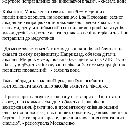
жертвою неправильних дій виконавчої влади", - сказала вона.
Крім того, Москаленко заявила, що 30% медичних
працівників хворіють на коронавірус і, за її словами, захист
лікарів не відпрацьований виконавчою гілкою влади. За її
словами, депутати обласної ради виділили гроші на закупівлі
масок, дезінфекцію та халати, однак захисні матеріали так і не
потрапили до медустанов.
"До мене звертається багато медпрацівників, які бояться це
сказати своєму керівництву. Наприклад, обласна дитяча
лікарня. Ми розуміємо, що якщо буде дитина з COVID-19, то
відразу відбудеться інфікування лікаря. Захист медпрацівників
повністю провалений", - заявила вона.
Глава облради також пообіцяла, що буде особисто
контролювати закупівлю засобів захисту в лікарнях.
"Просто проаналізуйте, скільки у нас хворих з 9 квітня по
сьогодні, а скільки в сусідніх областях. Наш рівень
захворювання, фактично, в процентному співвідношенні
більше поширюється, ніж в інших областях, де виявляли ще в
березні. Це говорить про те, що є приховування позитивних
аналізів", - резюмувала Москаленко.