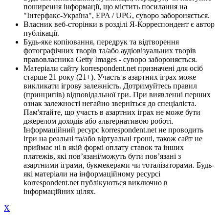
поширення інформації, що містить посилання на
"Інтерфакс-Україна", EPA / UPG, суворо забороняється.
Власник веб-сторінки в розділі Я-Корреспондент є автор
публікації.
Будь-яке копіювання, передрук та відтворення
фотографічних творів та/або аудіовізуальних творів
правовласника Getty Images - суворо забороняється.
Матеріали сайту korrespondent.net призначені для осіб
старше 21 року (21+). Участь в азартних іграх може
викликати ігрову залежність. Дотримуйтесь правил
(принципів) відповідальної гри. При виявленні перших
ознак залежності негайно зверніться до спеціаліста.
Пам'ятайте, що участь в азартних іграх не може бути
джерелом доходів або альтернативою роботі.
Інформаційний ресурс korrespondent.net не проводить
ігри на реальні та/або віртуальні гроші, також сайт не
приймає ні в якій формі оплату ставок та інших
платежів, які пов’язані/можуть бути пов’язані з
азартними іграми, букмекерами чи тоталізаторами. Будь-
які матеріали на інформаційному ресурсі
korrespondent.net публікуються виключно в
інформаційних цілях.
X