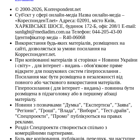
© 2000-2026, Korrespondent.net
Суб'єкт у сфері онлайн-медіа Назва онлайн-медіа –
«КореспонденТ.net» Адреса: 02091, місто Київ,
ХАРКІВСЬКЕ ШОСЕ, будинок 172-Б, офіс 208/1 E-mail:
sunlight@mediadim.com.ua
Телефон: 044-205-43-00
Ідентифікатор медіа – R40-06068
Використання будь-яких матеріалів, розміщених на
сайті, дозволяється за умови посилання на
Корреспондент.net.
При копіюванні матеріалів зі сторінки « Новини України
і світу» , для інтернет - видань - обов'язкове пряме
відкрите для пошукових систем гіперпосилання .
Посилання має бути розміщена в незалежності від
повного або часткового використання матеріалів.
Гіперпосилання ( для інтернет - видань) - повинна бути
розміщена в підзаголовку або в першому абзаці
матеріалу.
Новини з позначками "Думка", "Експертиза", "Заява",
"Регіони", "Гроші", "Влада", "Вибори", "Тест-драйв",
"Спецпроекти", "Промо" публікуються на правах
реклами.
Розділ Спецпроекти створюється спільно з
комерційними партнерами.
Будь яке копіювання, публікація, передрук, чи наступне