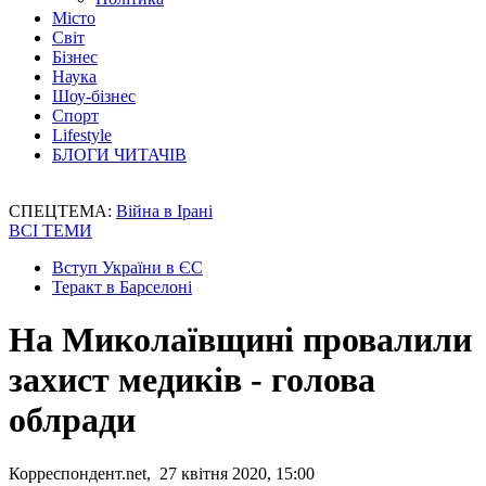
Місто
Світ
Бізнес
Наука
Шоу-бізнес
Спорт
Lifestyle
БЛОГИ ЧИТАЧІВ
СПЕЦТЕМА:
Війна в Ірані
ВСІ ТЕМИ
Вступ України в ЄС
Теракт в Барселоні
На Миколаївщині провалили
захист медиків - голова
облради
Корреспондент.net, 27 квітня 2020, 15:00