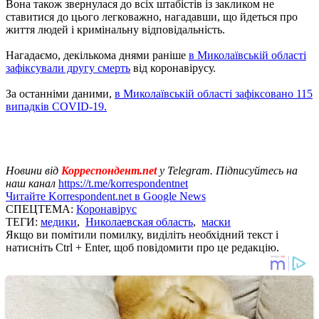
Вона також звернулася до всіх штабістів із закликом не
ставитися до цього легковажно, нагадавши, що йдеться про
життя людей і кримінальну відповідальність.
Нагадаємо, декількома днями раніше
в Миколаївській області
зафіксували другу смерть
від коронавірусу.
За останніми даними,
в Миколаївській області зафіксовано 115
випадків COVID-19.
Новини від
Корреспондент.net
у Telegram. Підписуйтесь на
наш канал
https://t.me/korrespondentnet
Читайте Korrespondent.net в Google News
СПЕЦТЕМА:
Коронавірус
ТЕГИ:
медики
,
Николаевская область
,
маски
Якщо ви помітили помилку, виділіть необхідний текст і
натисніть Ctrl + Enter, щоб повідомити про це редакцію.