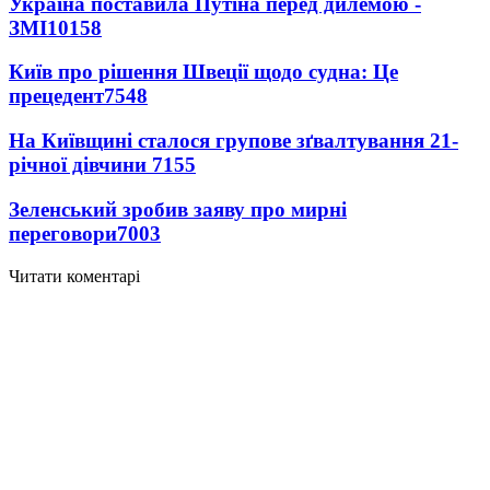
Україна поставила Путіна перед дилемою -
ЗМІ
10158
Київ про рішення Швеції щодо судна: Це
прецедент
7548
На Київщині сталося групове зґвалтування 21-
річної дівчини
7155
Зеленський зробив заяву про мирні
переговори
7003
Читати коментарі