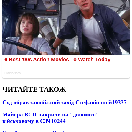
ЧИТАЙТЕ ТАКОЖ
Суд обрав запобіжний захід Стефанішиній
19337
Майора ВСП викрили на "допомозі"
військовому в СЗЧ
10244