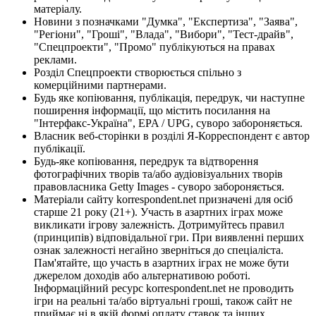
матеріалу.
Новини з позначками "Думка", "Експертиза", "Заява",
"Регіони", "Гроші", "Влада", "Вибори", "Тест-драйв",
"Спецпроекти", "Промо" публікуються на правах
реклами.
Розділ Спецпроекти створюється спільно з
комерційними партнерами.
Будь яке копіювання, публікація, передрук, чи наступне
поширення інформації, що містить посилання на
"Інтерфакс-Україна", EPA / UPG, суворо забороняється.
Власник веб-сторінки в розділі Я-Корреспондент є автор
публікації.
Будь-яке копіювання, передрук та відтворення
фотографічних творів та/або аудіовізуальних творів
правовласника Getty Images - суворо забороняється.
Матеріали сайту korrespondent.net призначені для осіб
старше 21 року (21+). Участь в азартних іграх може
викликати ігрову залежність. Дотримуйтесь правил
(принципів) відповідальної гри. При виявленні перших
ознак залежності негайно зверніться до спеціаліста.
Пам'ятайте, що участь в азартних іграх не може бути
джерелом доходів або альтернативою роботі.
Інформаційний ресурс korrespondent.net не проводить
ігри на реальні та/або віртуальні гроші, також сайт не
приймає ні в якій формі оплату ставок та інших