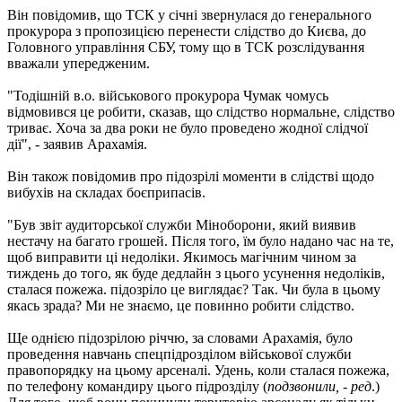
Він повідомив, що ТСК у січні звернулася до генерального
прокурора з пропозицією перенести слідство до Києва, до
Головного управління СБУ, тому що в ТСК розслідування
вважали упередженим.
"Тодішній в.о. військового прокурора Чумак чомусь
відмовився це робити, сказав, що слідство нормальне, слідство
триває. Хоча за два роки не було проведено жодної слідчої
дії", - заявив Арахамія.
Він також повідомив про підозрілі моменти в слідстві щодо
вибухів на складах боєприпасів.
"Був звіт аудиторської служби Міноборони, який виявив
нестачу на багато грошей. Після того, їм було надано час на те,
щоб виправити ці недоліки. Якимось магічним чином за
тиждень до того, як буде дедлайн з цього усунення недоліків,
сталася пожежа. підозріло це виглядає? Так. Чи була в цьому
якась зрада? Ми не знаємо, це повинно робити слідство.
Ще однією підозрілою річчю, за словами Арахамія, було
проведення навчань спецпідрозділом військової служби
правопорядку на цьому арсеналі. Удень, коли сталася пожежа,
по телефону командиру цього підрозділу (
подзвонили, - ред
.)