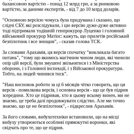
балансовою вартістю - понад 12 млрд грн, а за ринковою
вартістю, за даними експертів, - від 7 до 10 млрд доларів.
"Основною версією чомусь була придумана і сказано, що
слідчі СБУ, які розслідували, і цю версію дуже-дуже активно
тоді підтримали тодішній генпрокурор Луценко і головний
військовий прокурор Матіос: кажуть, що прилетів російський
безпілотник і все знищив", - сказав голова ТСК.
За словами Арахамія, ця версія спочатку "викликала багато
питань", "тому що якимось магічним чином люди, які чинили
опір цій версії, були змушені звільнятися і з Міністерства
оборони, і з Головної інспекції, і з Військової прокуратури.
Тобто, на людей чинився тиск".
"Наш висновок роботи за ці 6 місяців чітко говорить, що ця
версія - помилкова версія, і основна версія - що це був підрив
зсередини. Хто це підривав, хто в цьому всьому винен, ми не
знаємо, це треба далі продовжувати слідство. Але ми точно
знаємо, що це не безпілотник", - підкреслив Арахамія.
За його словами, вибухотехніки встановили, що на місці
вибуху утворюються особливі прямокутні воронки, які
свідчать про те, що це підрив.