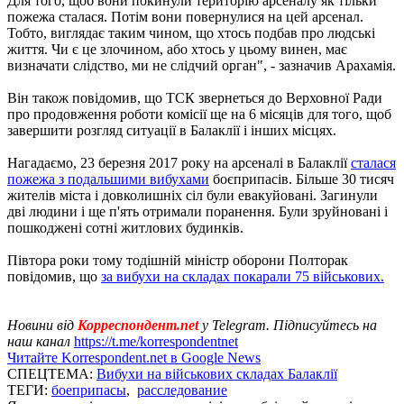
Для того, щоб вони покинули територію арсеналу як тільки
пожежа сталася. Потім вони повернулися на цей арсенал.
Тобто, виглядає таким чином, що хтось подбав про людські
життя. Чи є це злочином, або хтось у цьому винен, має
визначати слідство, ми не слідчий орган", - зазначив Арахамія.
Він також повідомив, що ТСК звернеться до Верховної Ради
про продовження роботи комісії ще на 6 місяців для того, щоб
завершити розгляд ситуації в Балаклії і інших місцях.
Нагадаємо, 23 березня 2017 року на арсеналі в Балаклії
сталася
пожежа з подальшими вибухами
боєприпасів. Більше 30 тисяч
жителів міста і довколишніх сіл були евакуйовані. Загинули
дві людини і ще п'ять отримали поранення. Були зруйновані і
пошкоджені сотні житлових будинків.
Півтора роки тому тодішній міністр оборони Полторак
повідомив, що
за вибухи на складах покарали 75 військових.
Новини від
Корреспондент.net
у Telegram. Підписуйтесь на
наш канал
https://t.me/korrespondentnet
Читайте Korrespondent.net в Google News
СПЕЦТЕМА:
Вибухи на військових складах Балаклії
ТЕГИ:
боеприпасы
,
расследование