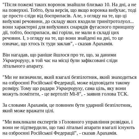
"Після пожежі таких воронок знайшли близько 10. На дні, а не
на поверхні. Тобто, була версія, що якщо воронка вибухає, тоді
це просто сліди від боєприпасів. Але, з огляду на те, що ці
вибухові речовини, до складу яких входили тринітротолуол...
вони характерні для вибухових снарядів фугасного принципу
дії, тобто, боєприпаси, які горіли, не мали в складі цих
речовин. І, з огляду на те, що вони знайдені на дні, то це
означає, що хтось їх туди заклав", - сказав Арахамія.
Він нагадав, що раніше йшлося про те, що, за даними
Украероруху
, в той час на місці були зафіксовані сліди
літального апарату.
"Ми не визначили, який взагалі безпілотник, який знаходиться
на озброєнні Російської Федерації, може відповідати такому
розміру. Тому що радари
Украероруху
, сама ціль, яку вони
можуть помітити, - це вертоліт Мі-8", - заявив голова ТСК.
За словами Арахамія, це повинен бути ударний безпілотник,
який може вражати цілі.
"Ми викликали експертів з Головного управління розвідки, і
вони не підтвердили, що такі літальні апарати взагалі існують
на озброєнні Російської Федерації", - сказав Арахамія.