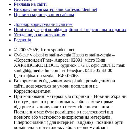
Реклама на сайті
Використання матеріалів korrespondent.net
Правила користування сайтом
Договір користування сайтом
Політика у сфері конфіденційності і персональних даних
Угода щодо користування
Редакція
© 2000-2026, Korrespondent.net
Суб'єкт у сфері онлайн-медіа Назва онлайн-медіа –
«КореспонденТ.net» Адреса: 02091, місто Київ,
ХАРКІВСЬКЕ ШОСЕ, будинок 172-Б, офіс 208/1 E-mail:
sunlight@mediadim.com.ua
Телефон: 044-205-43-00
Ідентифікатор медіа – R40-06068
Використання будь-яких матеріалів, розміщених на
сайті, дозволяється за умови посилання на
Корреспондент.net.
При копіюванні матеріалів зі сторінки « Новини України
і світу» , для інтернет - видань - обов'язкове пряме
відкрите для пошукових систем гіперпосилання .
Посилання має бути розміщена в незалежності від
повного або часткового використання матеріалів.
Гіперпосилання ( для інтернет - видань) - повинна бути
розміщена в підзаголовку або в першому абзаці