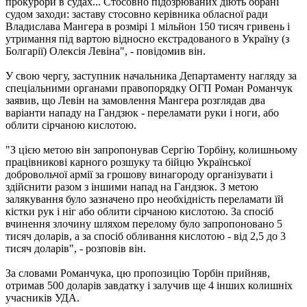
прокурори в судах... Стосовно підозрюваних діють обрані
судом заходи: заставу стосовно керівника обласної ради
Владислава Мангера в розмірі 1 мільйон 150 тисяч гривень і
утримання під вартою відносно екстрадованого в Україну (з
Болгарії) Олексія Левіна", - повідомив він.
У свою чергу, заступник начальника Департаменту нагляду за
спеціальними органами правопорядку ОГП Роман Романчук
заявив, що Левін на замовлення Мангера розглядав два
варіанти нападу на Гандзюк - переламати руки і ноги, або
облити сірчаною кислотою.
"З цією метою він запропонував Сергію Торбіну, колишньому
працівникові карного розшуку та бійцю Української
добровольчої армії за грошову винагороду організувати і
здійснити разом з іншими напад на Гандзюк. З метою
залякування було зазначено про необхідність переламати їй
кістки рук і ніг або облити сірчаною кислотою. За спосіб
вчинення злочину шляхом перелому було запропоновано 5
тисяч доларів, а за спосіб обливання кислотою - від 2,5 до 3
тисяч доларів", - розповів він.
За словами Романчука, цю пропозицію Торбін прийняв,
отримав 500 доларів завдатку і залучив ще 4 інших колишніх
учасників УДА.