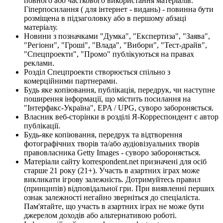
повного або часткового використання матеріалів.
Гіперпосилання ( для інтернет - видань) - повинна бути
розміщена в підзаголовку або в першому абзаці
матеріалу.
Новини з позначками "Думка", "Експертиза", "Заява",
"Регіони", "Гроші", "Влада", "Вибори", "Тест-драйв",
"Спецпроекти", "Промо" публікуються на правах
реклами.
Розділ Спецпроекти створюється спільно з
комерційними партнерами.
Будь яке копіювання, публікація, передрук, чи наступне
поширення інформації, що містить посилання на
"Інтерфакс-Україна", EPA / UPG, суворо забороняється.
Власник веб-сторінки в розділі Я-Корреспондент є автор
публікації.
Будь-яке копіювання, передрук та відтворення
фотографічних творів та/або аудіовізуальних творів
правовласника Getty Images - суворо забороняється.
Матеріали сайту korrespondent.net призначені для осіб
старше 21 року (21+). Участь в азартних іграх може
викликати ігрову залежність. Дотримуйтесь правил
(принципів) відповідальної гри. При виявленні перших
ознак залежності негайно зверніться до спеціаліста.
Пам'ятайте, що участь в азартних іграх не може бути
джерелом доходів або альтернативою роботі.