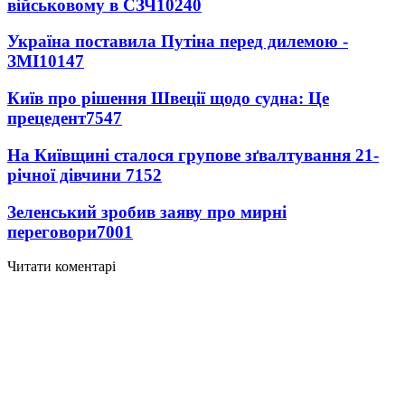
військовому в СЗЧ
10240
Україна поставила Путіна перед дилемою -
ЗМІ
10147
Київ про рішення Швеції щодо судна: Це
прецедент
7547
На Київщині сталося групове зґвалтування 21-
річної дівчини
7152
Зеленський зробив заяву про мирні
переговори
7001
Читати коментарі