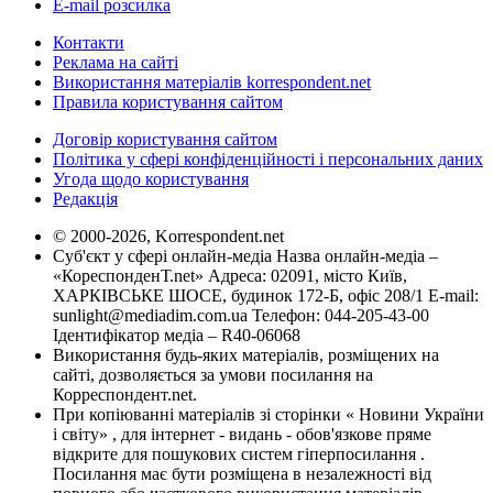
E-mail розсилка
Контакти
Реклама на сайті
Використання матеріалів korrespondent.net
Правила користування сайтом
Договір користування сайтом
Політика у сфері конфіденційності і персональних даних
Угода щодо користування
Редакція
© 2000-2026, Korrespondent.net
Суб'єкт у сфері онлайн-медіа Назва онлайн-медіа –
«КореспонденТ.net» Адреса: 02091, місто Київ,
ХАРКІВСЬКЕ ШОСЕ, будинок 172-Б, офіс 208/1 E-mail:
sunlight@mediadim.com.ua
Телефон: 044-205-43-00
Ідентифікатор медіа – R40-06068
Використання будь-яких матеріалів, розміщених на
сайті, дозволяється за умови посилання на
Корреспондент.net.
При копіюванні матеріалів зі сторінки « Новини України
і світу» , для інтернет - видань - обов'язкове пряме
відкрите для пошукових систем гіперпосилання .
Посилання має бути розміщена в незалежності від