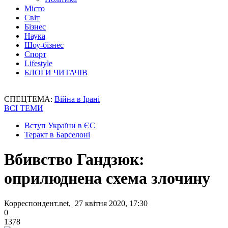
Місто
Світ
Бізнес
Наука
Шоу-бізнес
Спорт
Lifestyle
БЛОГИ ЧИТАЧІВ
СПЕЦТЕМА:
Війна в Ірані
ВСІ ТЕМИ
Вступ України в ЄС
Теракт в Барселоні
Вбивство Гандзюк:
оприлюднена схема злочину
Корреспондент.net, 27 квітня 2020, 17:30
0
1378