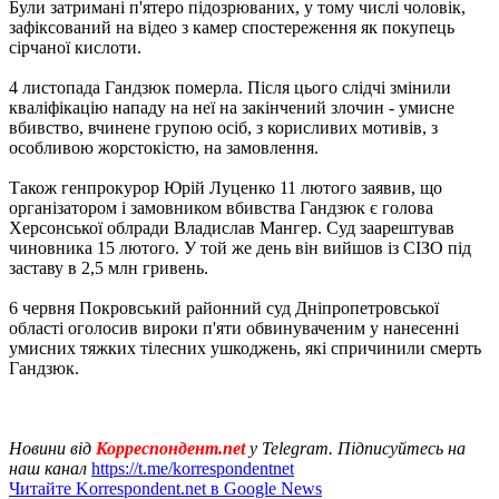
Були затримані п'ятеро підозрюваних, у тому числі чоловік,
зафіксований на відео з камер спостереження як покупець
сірчаної кислоти.
4 листопада Гандзюк померла. Після цього слідчі змінили
кваліфікацію нападу на неї на закінчений злочин - умисне
вбивство, вчинене групою осіб, з корисливих мотивів, з
особливою жорстокістю, на замовлення.
Також генпрокурор Юрій Луценко 11 лютого заявив, що
організатором і замовником вбивства Гандзюк є голова
Херсонської облради Владислав Мангер. Суд заарештував
чиновника 15 лютого. У той же день він вийшов із СІЗО під
заставу в 2,5 млн гривень.
6 червня Покровський районний суд Дніпропетровської
області оголосив вироки п'яти обвинуваченим у нанесенні
умисних тяжких тілесних ушкоджень, які спричинили смерть
Гандзюк.
Новини від
Корреспондент.net
у Telegram. Підписуйтесь на
наш канал
https://t.me/korrespondentnet
Читайте Korrespondent.net в Google News