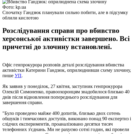
Фото: kp.ua
Спочатку Гандзюк планували сильно побити, але в підсумку
облили кислотою
Розслідування справи про вбивство
херсонської активістки завершено. Всі
причетні до злочину встановлені.
Офіс генпрокурора розповів деталі розслідування вбивства
активістки Катерини Гандзюк, оприлюднивши схему злочину,
пише
УП
.
Як заявив у понеділок, 27 квітня, заступник генпрокурора
Олексій Симоненко, правоохоронцям знадобилося близько 40
днів після відновлення попереднього розслідування для
завершення справи.
"Було проведено майже 400 допитів, близько двох сотень
обшуків і тимчасових доступів, виконано понад 90 експертиз і
слідчих експериментів, проаналізовано десятки тисяч
телефонних з'єднань. Ми не рахуємо сотні годин, які провели