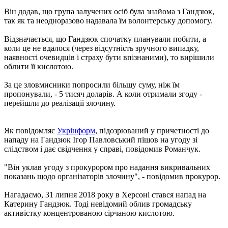
Він додав, що група залучених осіб була знайома з Гандзюк,
так як та неодноразово надавала їм волонтерську допомогу.
Відзначається, що Гандзюк спочатку планували побити, а
коли це не вдалося (через відсутність зручного випадку,
наявності очевидців і страху бути впізнаними), то вирішили
облити її кислотою.
За це зловмисники попросили більшу суму, ніж їм
пропонували, - 5 тисяч доларів. А коли отримали згоду -
перейшли до реалізації злочину.
Як повідомляє
Укрінформ
, підозрюваний у причетності до
нападу на Гандзюк Ігор Павловський пішов на угоду зі
слідством і дає свідчення у справі, повідомив Романчук.
"Він уклав угоду з прокурором про надання викривальних
показань щодо організаторів злочину", - повідомив прокурор.
Нагадаємо, 31 липня 2018 року в Херсоні стався напад на
Катерину Гандзюк. Тоді невідомий облив громадську
активістку концентрованою сірчаною кислотою.