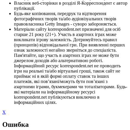
Власник веб-сторінки в розділі Я-Корреспондент є автор
публікації.
Будь-яке копіювання, передрук та відтворення
фотографічних творів та/або аудіовізуальних творів
правовласника Getty Images - суворо забороняється.
Матеріали сайту korrespondent.net призначені для осіб
старше 21 року (21+). Участь в азартних іграх може
викликати ігрову залежність. Дотримуйтесь правил
(принципів) відповідальної гри. При виявленні перших
ознак залежності негайно зверніться до спеціаліста.
Пам'ятайте, що участь в азартних іграх не може бути
джерелом доходів або альтернативою роботі.
Інформаційний ресурс korrespondent.net не проводить
ігри на реальні та/або віртуальні гроші, також сайт не
приймає ні в якій формі оплату ставок та інших
платежів, які пов’язані/можуть бути пов’язані з
азартними іграми, букмекерами чи тоталізаторами. Будь-
які матеріали на інформаційному ресурсі
korrespondent.net публікуються виключно в
інформаційних цілях.
X
Ошибка