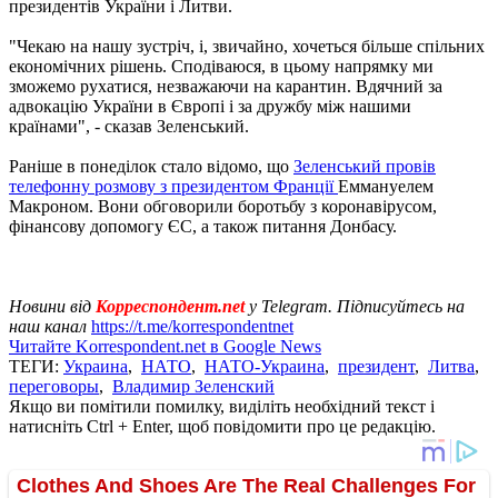
президентів України і Литви.
"Чекаю на нашу зустріч, і, звичайно, хочеться більше спільних
економічних рішень. Сподіваюся, в цьому напрямку ми
зможемо рухатися, незважаючи на карантин. Вдячний за
адвокацію України в Європі і за дружбу між нашими
країнами", - сказав Зеленський.
Раніше в понеділок стало відомо, що
Зеленський провів
телефонну розмову з президентом Франції
Еммануелем
Макроном. Вони обговорили боротьбу з коронавірусом,
фінансову допомогу ЄС, а також питання Донбасу.
Новини від
Корреспондент.net
у Telegram. Підписуйтесь на
наш канал
https://t.me/korrespondentnet
Читайте Korrespondent.net в Google News
ТЕГИ:
Украина
,
НАТО
,
НАТО-Украина
,
президент
,
Литва
,
переговоры
,
Владимир Зеленский
Якщо ви помітили помилку, виділіть необхідний текст і
натисніть Ctrl + Enter, щоб повідомити про це редакцію.