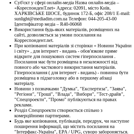
Суб'єкт у сфері онлайн-медіа Назва онлайн-медіа –
«КореспонденТ.net» Адреса: 02091, місто Київ,
ХАРКІВСЬКЕ ШОСЕ, будинок 172-Б, офіс 208/1 E-mail:
sunlight@mediadim.com.ua
Телефон: 044-205-43-00
Ідентифікатор медіа – R40-06068
Використання будь-яких матеріалів, розміщених на
сайті, дозволяється за умови посилання на
Корреспондент.net.
При копіюванні матеріалів зі сторінки « Новини України
і світу» , для інтернет - видань - обов'язкове пряме
відкрите для пошукових систем гіперпосилання .
Посилання має бути розміщена в незалежності від
повного або часткового використання матеріалів.
Гіперпосилання ( для інтернет - видань) - повинна бути
розміщена в підзаголовку або в першому абзаці
матеріалу.
Новини з позначками "Думка", "Експертиза", "Заява",
"Регіони", "Гроші", "Влада", "Вибори", "Тест-драйв",
"Спецпроекти", "Промо" публікуються на правах
реклами.
Розділ Спецпроекти створюється спільно з
комерційними партнерами.
Будь яке копіювання, публікація, передрук, чи наступне
поширення інформації, що містить посилання на
"Інтерфакс-Україна", EPA / UPG, суворо забороняється.