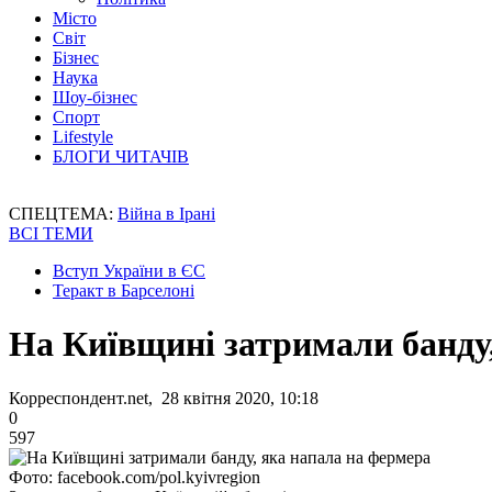
Місто
Світ
Бізнес
Наука
Шоу-бізнес
Спорт
Lifestyle
БЛОГИ ЧИТАЧІВ
СПЕЦТЕМА:
Війна в Ірані
ВСІ ТЕМИ
Вступ України в ЄС
Теракт в Барселоні
На Київщині затримали банду
Корреспондент.net, 28 квітня 2020, 10:18
0
597
Фото: facebook.com/pol.kyivregion