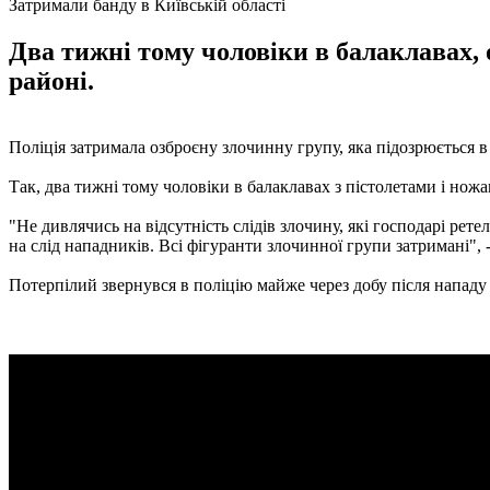
Затримали банду в Київській області
Два тижні тому чоловіки в балаклавах, 
районі.
Поліція затримала озброєну злочинну групу, яка підозрюється в 
Так, два тижні тому чоловіки в балаклавах з пістолетами і нож
"Не дивлячись на відсутність слідів злочину, які господарі рет
на слід нападників. Всі фігуранти злочинної групи затримані", 
Потерпілий звернувся в поліцію майже через добу після нападу 