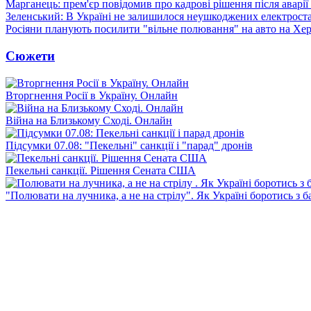
Марганець: прем'єр повідомив про кадрові рішення після аварії
Зеленський: В Україні не залишилося неушкоджених електрост
Росіяни планують посилити "вільне полювання" на авто на Хе
Сюжети
Вторгнення Росії в Україну. Онлайн
Війна на Близькому Сході. Онлайн
Підсумки 07.08: "Пекельні" санкції і "парад" дронів
Пекельні санкції. Рішення Сената США
"Полювати на лучника, а не на стрілу". Як Україні боротись з 