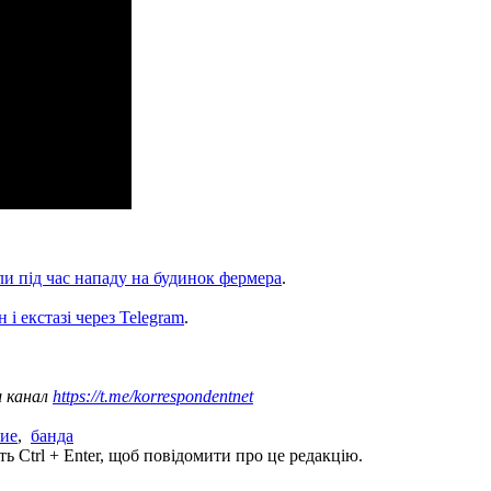
и під час нападу на будинок фермера
.
 і екстазі через Telegram
.
ш канал
https://t.me/korrespondentnet
ние
,
банда
ь Ctrl + Enter, щоб повідомити про це редакцію.