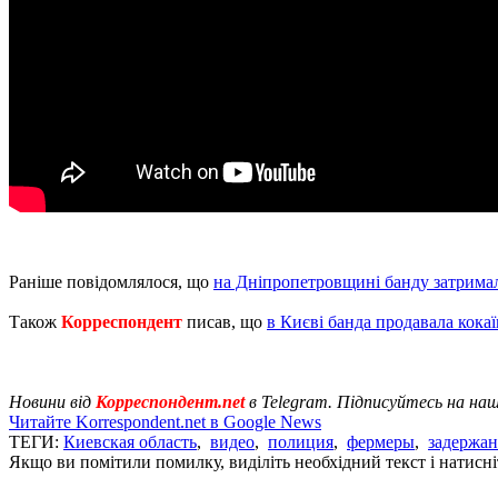
Раніше повідомлялося, що
на Дніпропетровщині банду затримал
Також
Корреспондент
писав, що
в Києві банда продавала кокаїн
Новини від
Корреспондент.net
в Telegram. Підписуйтесь на на
Читайте Korrespondent.net в Google News
ТЕГИ:
Киевская область
,
видео
,
полиция
,
фермеры
,
задержа
Якщо ви помітили помилку, виділіть необхідний текст і натисніт