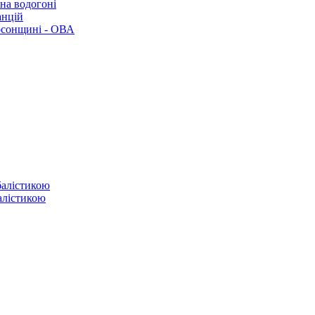
 на водогоні
анцій
рсонщині - ОВА
балістикою