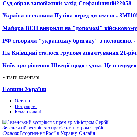
Суд обрав запобіжний захід Стефанішиній
22058
Україна поставила Путіна перед дилемою - ЗМІ
10
Майора ВСП викрили на "допомозі" військовому
РФ створила "українську бригаду" з полонених -
На Київщині сталося групове зґвалтування 21-річ
Київ про рішення Швеції щодо судна: Це прецеден
Читати коментарі
Новини України
Останні
Популярні
Коментовані
Зеленський зустрівся з прем'єр-міністром Сербії
Сюжет
Вторгнення Росії в Україну. Онлайн