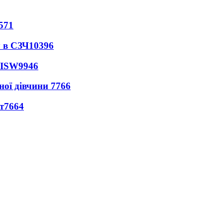
571
 в СЗЧ
10396
 ISW
9946
ної дівчини
7766
т
7664